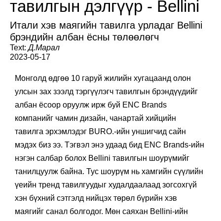
тавилгын дэлгүүр - Bellini
Итали хэв маягийн тавилга урладаг Bellini
брэндийн албан ёсны төлөөлөгч
Text:
Д.Марал
2023-05-17
Монголд өдгөө 10 гаруй жилийн хугацаанд олон
улсын зах зээлд тэргүүлэгч тавилгын брэндүүдийг
албан ёсоор оруулж ирж буй ENC Brands
компанийг чамин дизайн, чанартай хийцийн
тавилга эрхэмлэдэг BURO.-ийн уншигчид сайн
мэдэх биз ээ. Тэгвэл энэ удаад бид ENC Brands-ийн
нэгэн салбар болох Bellini тавилгын шоурүмийг
танилцуулж байна. Тус шоурүм нь хамгийн сүүлийн
үеийн тренд тавилгуудыг худалдаалаад зогсохгүй
хэн бүхний сэтгэлд нийцэх төрөл бүрийн хэв
маягийг санал болгодог. Мөн саяхан Bellini-ийн