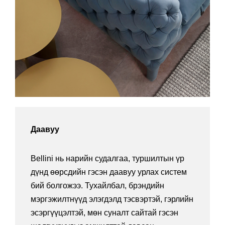
Даавуу
Bellini нь нарийн судалгаа, туршилтын үр
дүнд өөрсдийн гэсэн даавуу урлах систем
бий болгожээ. Тухайлбал, брэндийн
мэргэжилтнүүд элэгдэлд тэсвэртэй, гэрлийн
эсэргүүцэлтэй, мөн суналт сайтай гэсэн