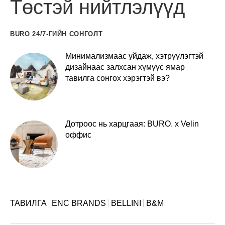
Төстэй нийтлэлүүд
BURO 24/7-ГИЙН СОНГОЛТ
Минимализмаас уйдаж, хэтрүүлэгтэй
дизайнаас залхсан хүмүүс ямар
тавилга сонгох хэрэгтэй вэ?
Дотроос нь харцгаая: BURO. x Velin
оффис
ТАВИЛГА
ENC BRANDS
BELLINI
B&M