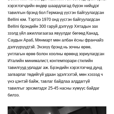
хэрэглэгчдийн өндөр шаардлагад бүрэн нийцдэг
тавилгын брэнд бол Германд үүсгэн байгуулагдсан
Bellini юм. Тэртээ 1970 онд үүсгэн байгуулагдсан
Bellini брэндийн 300 гаруй дэлгүүр Хятадын зах
зээлд үйл ажиллагаагаа явуулдаг бөгөөд Канад,
Саудын Араб, Мянмарт мөн албан ёсны франчайз
дэлгүүрүүдтэй. Энэхүү брэнд нь зочны өрөө,
унтлагын өрөө болон хоолны өрөөнд зориулагдсан
Италийн минималист, контемпорари стилийн
тавилгууд урладаг аж. Брэндийн хэрэглэгчид дунд
загварлаг төдийгүй удаан эдэлгээтэй, мөн хэзээд ч
үнэ цэнтэй байж, тавлаг байдлаа алддаггүй
тавилгыг эрхэмлэдэг 25-45 насны хүмүүс байдаг
билээ.