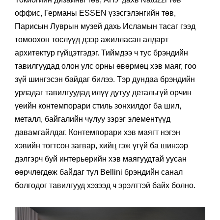
оффис, Германы ESSEN үзэсгэлэнгийн төв,
Парисын Луврын музей дахь Исламын тасаг гээд
томоохон төслүүд дээр ажилласан алдарт
архитектур гүйцэтгэдэг. Тиймдээ ч тус брэндийн
тавилгуудад олон улс орны өвөрмөц хэв маяг, гоо
зүй шингэсэн байдаг билээ. Тэр дундаа брэндийн
урладаг тавилгуудад илүү дутуу детальгүй орчин
үеийн контемпорари стиль зонхилдог ба шил,
металл, байгалийн чулуу зэрэг элементүүд
давамгайлдаг. Контемпорари хэв маягт нэгэн
хэвийн тогтсон загвар, хийц гэж үгүй ба шинээр
дэлгэрч буй интерьерийн хэв маягуудтай уусан
өөрчлөгдөж байдаг тул Bellini брэндийн санал
болгодог тавилгууд хэзээд ч эрэлттэй байх болно.