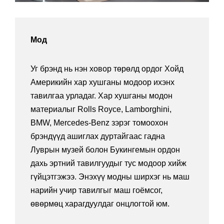
Мод
Уг брэнд нь нэн ховор төрөлд ордог Хойд
Америкийн хар хушганы модоор ихэнх
тавилгаа урладаг. Хар хушганы модон
материалыг Rolls Royce, Lamborghini,
BMW, Mercedes-Benz зэрэг томоохон
брэндүүд ашиглах дуртайгаас гадна
Луврын музей болон Букингемын ордон
дахь эртний тавилгуудыг тус модоор хийж
гүйцэтгэжээ. Энэхүү модны ширхэг нь маш
нарийн учир тавилгыг маш гоёмсог,
өвөрмөц харагдуулдаг онцлогтой юм.