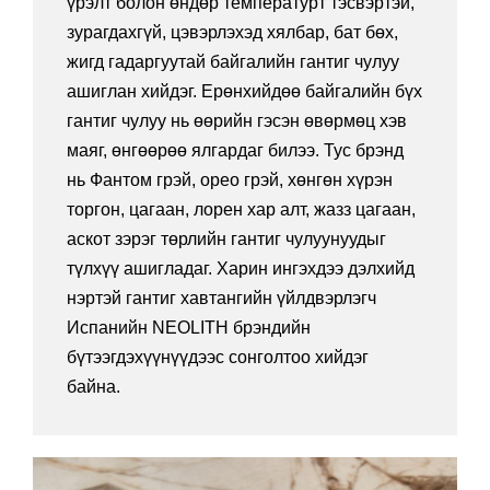
үрэлт болон өндөр температурт тэсвэртэй,
зурагдахгүй, цэвэрлэхэд хялбар, бат бөх,
жигд гадаргуутай байгалийн гантиг чулуу
ашиглан хийдэг. Ерөнхийдөө байгалийн бүх
гантиг чулуу нь өөрийн гэсэн өвөрмөц хэв
маяг, өнгөөрөө ялгардаг билээ. Тус брэнд
нь Фантом грэй, орео грэй, хөнгөн хүрэн
торгон, цагаан, лорен хар алт, жазз цагаан,
аскот зэрэг төрлийн гантиг чулуунуудыг
түлхүү ашигладаг. Харин ингэхдээ дэлхийд
нэртэй гантиг хавтангийн үйлдвэрлэгч
Испанийн NEOLITH брэндийн
бүтээгдэхүүнүүдээс сонголтоо хийдэг
байна.