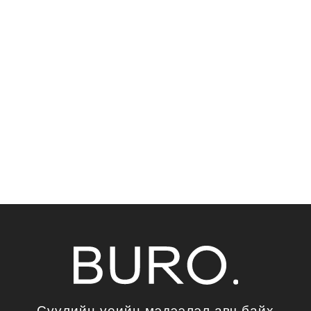
Сүүлийн үеийн мэдээлэл авч байх