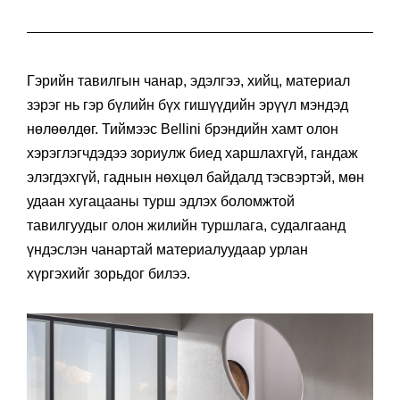
Гэрийн тавилгын чанар, эдэлгээ, хийц, материал
зэрэг нь гэр бүлийн бүх гишүүдийн эрүүл мэндэд
нөлөөлдөг. Тиймээс Bellini брэндийн хамт олон
хэрэглэгчдэдээ зориулж биед харшлахгүй, гандаж
элэгдэхгүй, гаднын нөхцөл байдалд тэсвэртэй, мөн
удаан хугацааны турш эдлэх боломжтой
тавилгуудыг олон жилийн туршлага, судалгаанд
үндэслэн чанартай материалуудаар урлан
хүргэхийг зорьдог билээ.