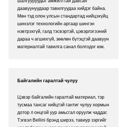
шалгууруудыг амжилттай давсан
даавуунуудаар тавилгуудаа хийдэг байна.
Мөн тэд олон улсын стандартад нийцэхүйц
шинэлэг технологийн аргаар шингэн
нэвтрэхгүй, галд тэсвэртэй, цэвэрлэгээний
дараа ч агшихгүй, зөөлөн бүтэцтэй даавуун
материалтай тавилга санал болгодог юм.
Байгалийн гаралтай чулуу
Цэвэр байгалийн гаралтай материал, тэр
тусмаа тансаг хийцтэй гантиг чулуу хормын
дотор л онцгой уур амьсгал оруулж чаддаг.
Тэгвэл Bellini брэнд ширээ, тавиур зэргийг