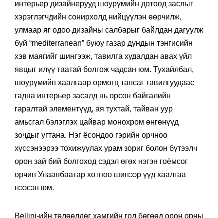
интерьер дизайнерууд шоурүмийн дотоод заслыг
хэрэглэгчдийн сонирхолд нийцүүлэн өөрчилж,
улмаар яг одоо дизайны салбарыг байлдан дагуулж
буй “mediterranean” буюу газар дундын тэнгисийн
хэв маягийг шингээж, тавилга худалдан авах үйл
явцыг илүү таатай болгож чадсан юм. Тухайлбал,
шоурүмийн хаалгаар ормогц тансаг тавилгуудаас
гадна интерьер засалд нь орсон байгалийн
гаралтай элементүүд, ая тухтай, тайван уур
амьсгал бэлэглэх цайвар монохром өнгөнүүд
зочдыг угтана. Нэг ёсондоо гэрийн орчноо
хүссэнээрээ тохижуулах урам зориг болон бүтээлч
орон зай бий болгоход сэдэл өгөх нэгэн гоёмсог
орчин Улаанбаатар хотноо шинээр үүд хаалгаа
нээсэн юм.
Bellini-ийн төлөөлдөг хамгийн гол бөгөөд орон орны