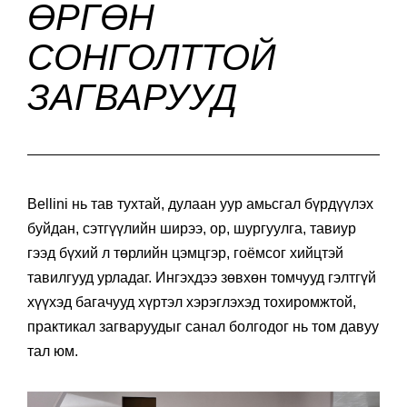
ӨРГӨН
СОНГОЛТТОЙ
ЗАГВАРУУД
Bellini нь тав тухтай, дулаан уур амьсгал бүрдүүлэх
буйдан, сэтгүүлийн ширээ, ор, шургуулга, тавиур
гээд бүхий л төрлийн цэмцгэр, гоёмсог хийцтэй
тавилгууд урладаг. Ингэхдээ зөвхөн томчууд гэлтгүй
хүүхэд багачууд хүртэл хэрэглэхэд тохиромжтой,
практикал загваруудыг санал болгодог нь том давуу
тал юм.