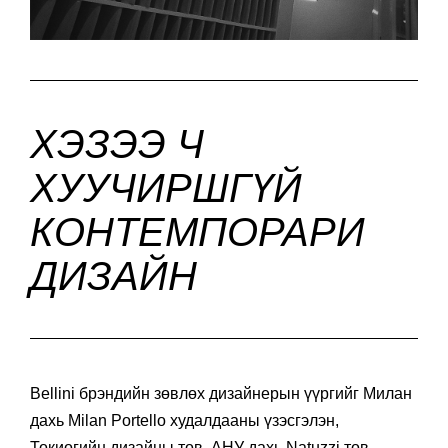
ХЭЗЭЭ Ч
ХУУЧИРШГҮЙ
КОНТЕМПОРАРИ
ДИЗАЙН
Bellini брэндийн зөвлөх дизайнерын үүргийг Милан
дахь Milan Portello худалдааны үзэсгэлэн,
Токиогийн дизайны төв, АНУ дахь Natuzzi төв