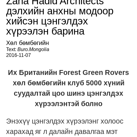
Zaha Hadid Architects
дэлхийн анхны модоор
хийсэн цэнгэлдэх
хүрээлэн барина
Хөл бөмбөгийн
Text:
Buro.Mongolia
2016-11-07
Их Британийн Forest Green Rovers
хөл бөмбөгийн клуб 5000 хүний
суудалтай цоо шинэ цэнгэлдэх
хүрээлэнтэй болно
Энэхүү цэнгэлдэх хүрээлэнг холоос
харахад яг л далайн давалгаа мэт