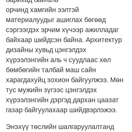
орчинд
хамгийн
ээлтэй
материалуудыг ашиглах бөгөөд
сэргээгдэх эрчим хүчээр ажилладаг
байхаар шийдсэн байна. Архитектур
дизайны хувьд цэнгэлдэх
хүрээлэнгийн аль ч суудлаас хөл
бөмбөгийн талбай маш сайн
харагдахуйц зохион байгуулжээ.
Мөн
тус мужийн зүгээс цэнгэлдэх
хүрээлэнгийн дэргэд дархан цаазат
газар байгуулахаар шийдвэрлэжээ.
Энэхүү төслийн шалгаруулалтанд