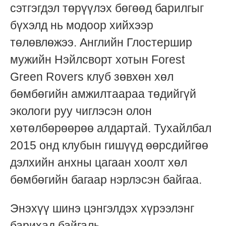
сэтгэгдэл төрүүлэх бөгөөд барилгыг
бүхэлд нь модоор хийхээр
төлөвлөжээ. Английн Глостершир
мужийн Нэйлсворт хотын Forest
Green Rovers клуб зөвхөн хөл
бөмбөгийн амжилтаараа төдийгүй
экологи руу чиглэсэн олон
хөтөлбөрөөрөө алдартай. Тухайлбал
2015 онд клубын гишүүд өөрсдийгөө
дэлхийн анхны цагаан хоолт хөл
бөмбөгийн багаар нэрлэсэн байгаа.
Энэхүү шинэ цэнгэлдэх хүрээлэнг
барихад байгаль