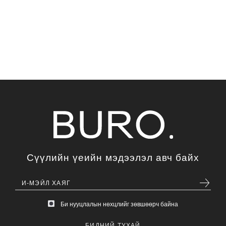
Сүүлийн үеийн мэдээлэл авч байх
Би нууцлалын нөхцлийг зөвшөөрч байна
БИДНИЙ ТУХАЙ