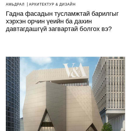
АМЬДРАЛ
AРХИТЕКТУР & ДИЗАЙН
Гадна фасадын тусламжтай барилгыг
хэрхэн орчин үеийн ба дахин
давтагдашгүй загвартай болгох вэ?