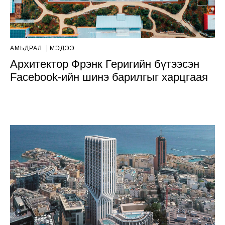
АМЬДРАЛ
МЭДЭЭ
Архитектор Фрэнк Геригийн бүтээсэн
Facebook-ийн шинэ барилгыг харцгаая