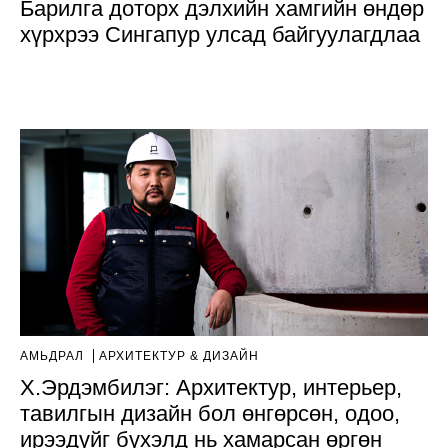
Барилга доторх дэлхийн хамгийн өндөр
хүрхрээ Сингапур улсад байгуулагдлаа
АМЬДРАЛ
AРХИТЕКТУР & ДИЗАЙН
Х.Эрдэмбилэг: Архитектур, интерьер,
тавилгын дизайн бол өнгөрсөн, одоо,
ирээдүйг бүхэлд нь хамарсан өргөн