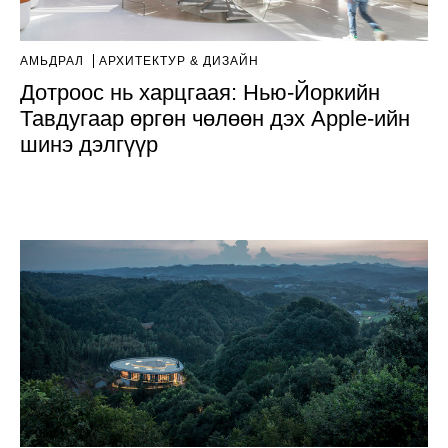
АМЬДРАЛ
AРХИТЕКТУР & ДИЗАЙН
Дотроос нь харцгаая: Нью-Йоркийн
Тавдугаар өргөн чөлөөн дэх Apple-ийн
шинэ дэлгүүр