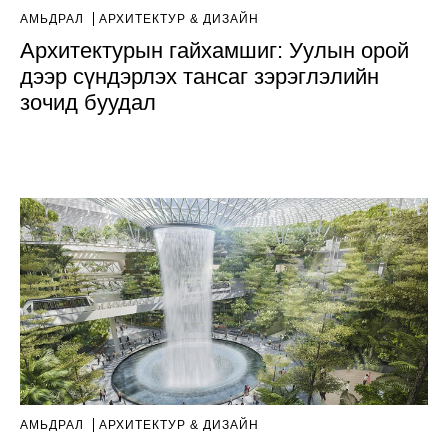
АМЬДРАЛ
AРХИТЕКТУР & ДИЗАЙН
Архитектурын гайхамшиг: Уулын орой
дээр сүндэрлэх тансаг зэрэглэлийн
зочид буудал
АМЬДРАЛ
AРХИТЕКТУР & ДИЗАЙН