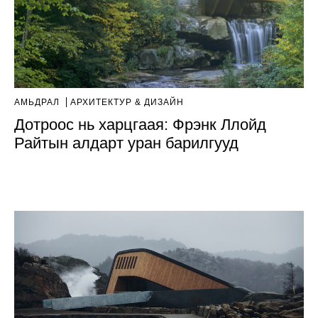
АМЬДРАЛ
AРХИТЕКТУР & ДИЗАЙН
Дотроос нь харцгаая: Фрэнк Ллойд
Райтын алдарт уран барилгууд