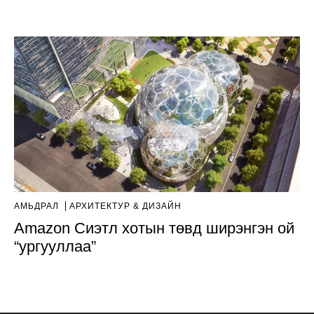
АМЬДРАЛ
AРХИТЕКТУР & ДИЗАЙН
Amazon Сиэтл хотын төвд ширэнгэн ой
“ургууллаа”