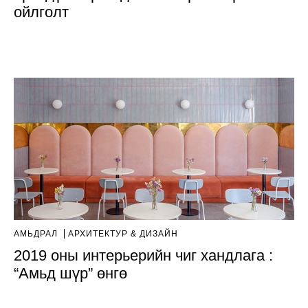
ойлголт
АМЬДРАЛ
AРХИТЕКТУР & ДИЗАЙН
2019 оны интерьерийн чиг хандлага :
“Амьд шүр” өнгө