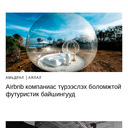
АМЬДРАЛ
АЯЛАЛ
Airbnb компаниас түрээслэх боломжтой
футуристик байшингууд