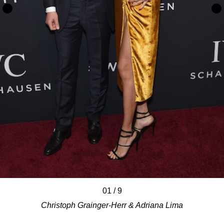
01
/
/
/
/
/
/
/
/
/
9
Christoph Grainger-Herr & Adriana Lima