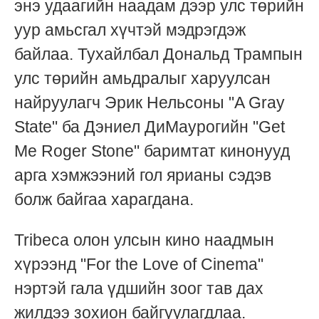
энэ удаагийн наадам дээр улс төрийн
уур амьсгал хүчтэй мэдрэгдэж
байлаа. Тухайлбал Дональд Трампын
улс төрийн амьдралыг харуулсан
найруулагч Эрик Нельсоны "A Gray
State" ба Дэниел ДиМаурогийн "Get
Me Roger Stone" баримтат кинонууд
арга хэмжээний гол ярианы сэдэв
болж байгаа харагдана.
Tribeca олон улсын кино наадмын
хүрээнд "For the Love of Cinema"
нэртэй гала үдшийн зоог тав дах
жилдээ зохион байгуулагдлаа.