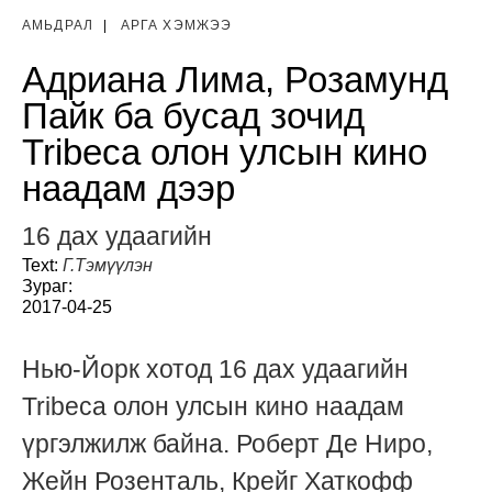
АМЬДРАЛ
|
АРГА ХЭМЖЭЭ
Адриана Лима, Розамунд
Пайк ба бусад зочид
Tribeca олон улсын кино
наадам дээр
16 дах удаагийн
Text:
Г.Тэмүүлэн
Зураг:
2017-04-25
Нью-Йорк хотод 16 дах удаагийн
Tribeca олон улсын кино наадам
үргэлжилж байна. Роберт Де Ниро,
Жейн Розенталь, Крейг Хаткофф