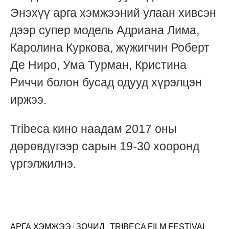
Энэхүү арга хэмжээний улаан хивсэн
дээр супер модель Адриана Лима,
Каролина Куркова, жүжигчин Роберт
Де Ниро, Ума Турман, Кристина
Риччи болон бусад одууд хүрэлцэн
иржээ.
Tribeca кино наадам 2017 оны
дөрөвдүгээр сарын 19-30 хооронд
үргэлжилнэ.
АРГА ХЭМЖЭЭ
ЗОЧИД
TRIBECA FILM FESTIVAL