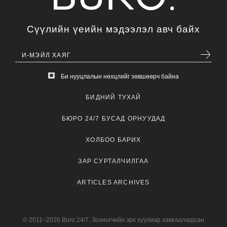
Сүүлийн үеийн мэдээлэл авч байх
Би нууцлалын нөхцлийг зөвшөөрч байна
БИДНИЙ ТУХАЙ
БЮРО 24/7 БУСАД ОРНУУДАД
ХОЛБОО БАРИХ
ЗАР СУРТАЛЧИЛГАА
ARTICLES ARCHIVES
© 2011–2026 Buro 24/7. Зохиогчийн эрх хуулиар хамгаалагдсан