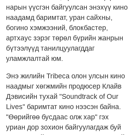
нарын үүсгэн байгуулсан энэхүү кино
наадамд баримтат, уран сайхны,
богино хэмжээний, блокбастер,
артхаус зэрэг төрөл бүрийн жанрын
бүтээлүүд танилцуулагддаг
уламжлалтай юм.
Энэ жилийн Tribeca олон улсын кино
наадмыг хөгжмийн продюсер Клайв
Дэвисийн тухай "Soundtrack of Our
Lives" баримтат кино нээсэн байна.
"Өөрийгөө бусдаас олж хар" гэх
уриан дор зохион байгуулагдаж буй