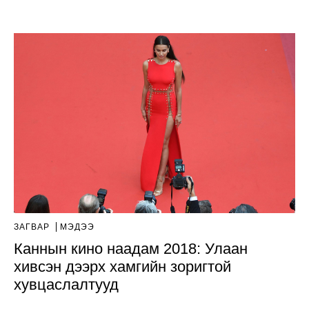
ЗАГВАР
МЭДЭЭ
Каннын кино наадам 2018: Улаан
хивсэн дээрх хамгийн зоригтой
хувцаслалтууд