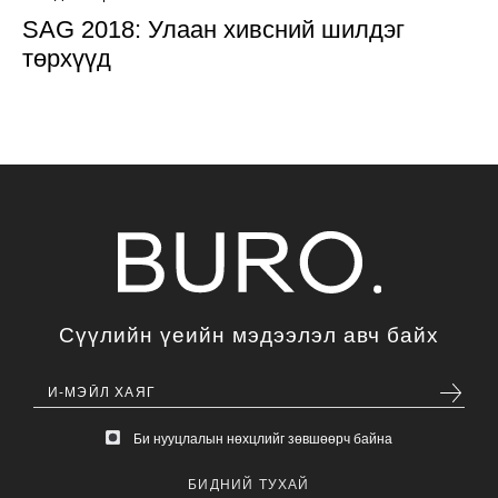
SAG 2018: Улаан хивсний шилдэг
төрхүүд
Сүүлийн үеийн мэдээлэл авч байх
Би нууцлалын нөхцлийг зөвшөөрч байна
БИДНИЙ ТУХАЙ