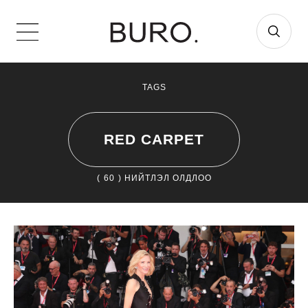
TAGS
RED CARPET
(
60
) НИЙТЛЭЛ ОЛДЛОО