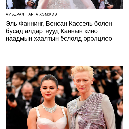
АМЬДРАЛ
АРГА ХЭМЖЭЭ
Эль Фаннинг, Венсан Кассель болон
бусад алдартнууд Каннын кино
наадмын хаалтын ёслолд оролцлоо