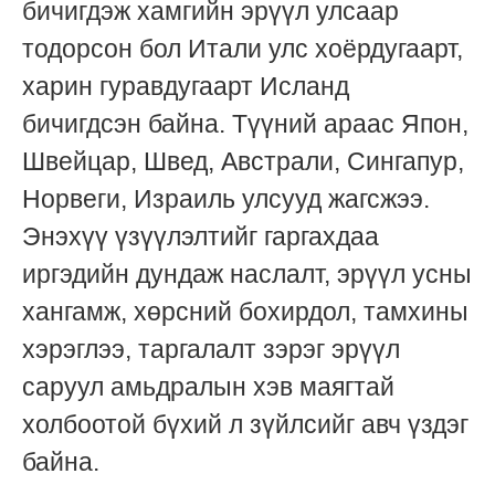
бичигдэж хамгийн эрүүл улсаар
тодорсон бол Итали улс хоёрдугаарт,
харин гуравдугаарт Исланд
бичигдсэн байна. Түүний араас Япон,
Швейцар, Швед, Австрали, Сингапур,
Норвеги, Израиль улсууд жагсжээ.
Энэхүү үзүүлэлтийг гаргахдаа
иргэдийн дундаж наслалт, эрүүл усны
хангамж, хөрсний бохирдол, тамхины
хэрэглээ, таргалалт зэрэг эрүүл
саруул амьдралын хэв маягтай
холбоотой бүхий л зүйлсийг авч үздэг
байна.