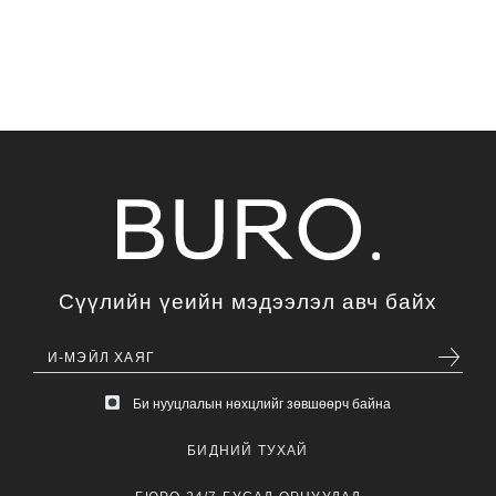
Сүүлийн үеийн мэдээлэл авч байх
Би нууцлалын нөхцлийг зөвшөөрч байна
БИДНИЙ ТУХАЙ