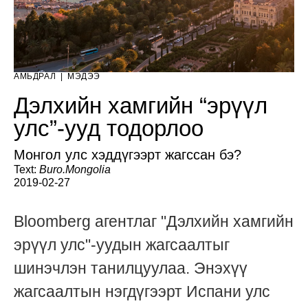
АМЬДРАЛ
|
МЭДЭЭ
Дэлхийн хамгийн “эрүүл
улс”-ууд тодорлоо
Монгол улс хэддүгээрт жагссан бэ?
Text:
Buro.Mongolia
2019-02-27
Bloomberg aгентлаг "Дэлхийн хамгийн
эрүүл улс"-уудын жагсаалтыг
шинэчлэн танилцуулаа. Энэхүү
жагсаалтын нэгдүгээрт Испани улс