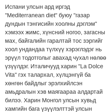
Испани улсын ард иргэд
"Mediterranean diet" буюу "газар
дундын тэнгисийн хоолны дэглэм"
хэмээх жимс, хүнсний ногоо, загасны
мах, байгалийн гаралтай тос зэргийг
хоол ундандаа түлхүү хэрэглэдэг нь
эрүүл тодотголыг авахад чухал нөлөө
үзүүлдэг. Италичууд харин "La Dolce
Vita" гэх талархал, хүлцэнгүй ба
хөнгөн байдлыг эрэлхийлсэн
амьдралын хэв маягаараа алдартай
билээ. Харин Монгол улсын хувьд
хамгийн бага үзүүлэлттэй улсын