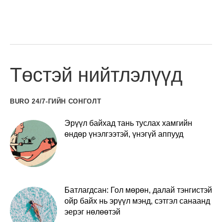
Төстэй нийтлэлүүд
BURO 24/7-ГИЙН СОНГОЛТ
Эрүүл байхад тань туслах хамгийн
өндөр үнэлгээтэй, үнэгүй аппууд
Батлагдсан: Гол мөрөн, далай тэнгистэй
ойр байх нь эрүүл мэнд, сэтгэл санаанд
эерэг нөлөөтэй