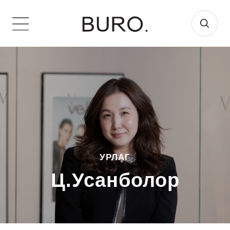
УРЛАГ
Ц.Усанболор