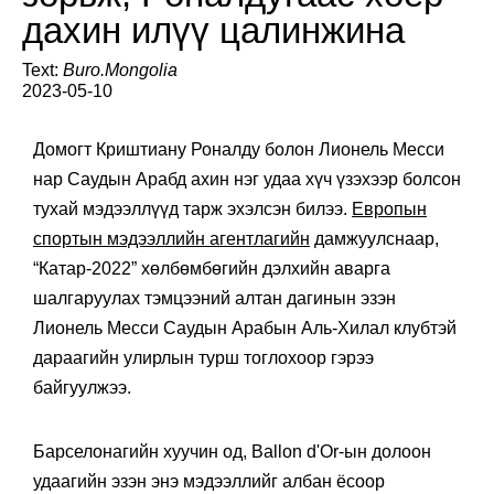
дахин илүү цалинжина
Text:
Buro.Mongolia
2023-05-10
Домогт Криштиану Роналду болон Лионель Месси
нар Саудын Арабд ахин нэг удаа хүч үзэхээр болсон
тухай мэдээллүүд тарж эхэлсэн билээ.
Европын
спортын мэдээллийн агентлагийн
дамжуулснаар,
“Катар-2022” хөлбөмбөгийн дэлхийн аварга
шалгаруулах тэмцээний алтан дагинын эзэн
Лионель Месси Саудын Арабын Аль-Хилал клубтэй
дараагийн улирлын турш тоглохоор гэрээ
байгуулжээ.
Барселонагийн хуучин од, Ballon d'Or-ын долоон
удаагийн эзэн энэ мэдээллийг албан ёсоор