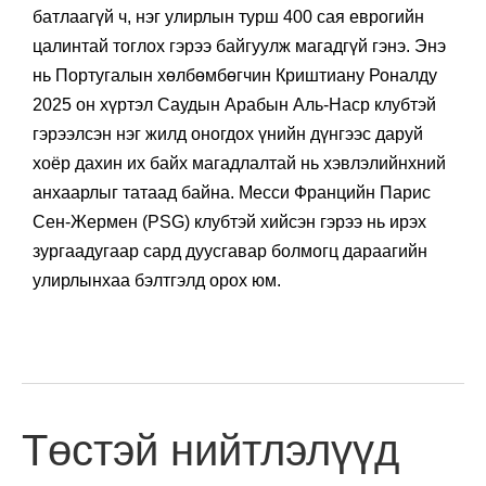
батлаагүй ч, нэг улирлын турш 400 сая еврогийн
цалинтай тоглох гэрээ байгуулж магадгүй гэнэ. Энэ
нь Португалын хөлбөмбөгчин Криштиану Роналду
2025 он хүртэл Саудын Арабын Аль-Наср клубтэй
гэрээлсэн нэг жилд оногдох үнийн дүнгээс даруй
хоёр дахин их байх магадлалтай нь хэвлэлийнхний
анхаарлыг татаад байна. Месси Францийн Парис
Сен-Жермен (PSG) клубтэй хийсэн гэрээ нь ирэх
зургаадугаар сард дуусгавар болмогц дараагийн
улирлынхаа бэлтгэлд орох юм.
Төстэй нийтлэлүүд