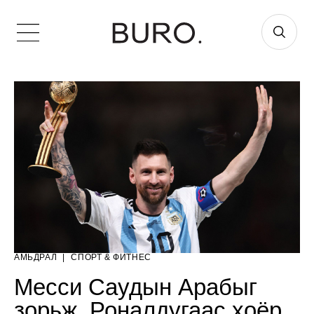
АМЬДРАЛ
|
СПОРТ & ФИТНЕС
Месси Саудын Арабыг
зорьж, Роналдугаас хоёр