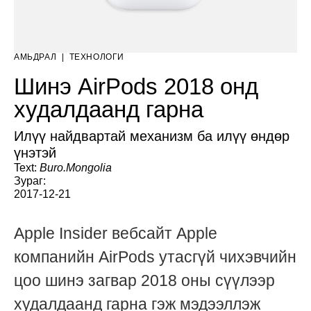
АМЬДРАЛ
|
ТЕХНОЛОГИ
Шинэ AirPods 2018 онд
худалдаанд гарна
Илүү найдвартай механизм ба илүү өндөр
үнэтэй
Text:
Buro.Mongolia
Зураг:
2017-12-21
Apple Insider вебсайт Apple
компанийн AirPods утасгүй чихэвчийн
цоо шинэ загвар 2018 оны сүүлээр
худалдаанд гарна гэж
мэдээллэж