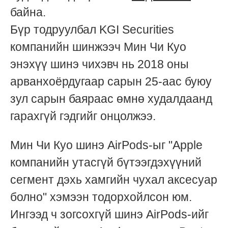
байна.
Бүр тодруулбал KGI Securities
компанийн шинжээч Мин Чи Куо
энэхүү шинэ чихэвч нь 2018 оны
арванхоёрдугаар сарын 25-аас буюу
зул сарын баяраас өмнө худалдаанд
гарахгүй гэдгийг онцолжээ.
Мин Чи Куо шинэ AirPods-ыг "Apple
компанийн утасгүй бүтээгдэхүүний
сегмент дэхь хамгийн чухал аксесуар
болно" хэмээн тодорхойлсон юм.
Ингээд ч зогсохгүй шинэ AirPods-ийг