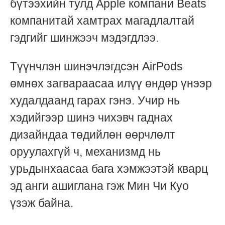
бүтээхийн тулд Apple компани Beats
компанитай хамтрах магадлалтай
гэдгийг шинжээч мэдэгдлээ.
Түүнчлэн шинэчлэгдсэн AirPods
өмнөх загвараасаа илүү өндөр үнээр
худалдаанд гарах гэнэ. Учир нь
хэдийгээр шинэ чихэвч гаднах
дизайндаа төдийлөн өөрчлөлт
оруулахгүй ч, механизмд нь
урьдынхаасаа бага хэмжээтэй кварц
эд анги ашиглана гэж Мин Чи Куо
үзэж байна.