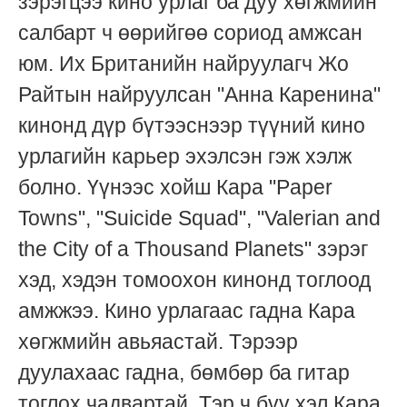
зэрэгцээ кино урлаг ба дуу хөгжмийн
салбарт ч өөрийгөө сориод амжсан
юм. Их Британийн найруулагч Жо
Райтын найруулсан "Анна Каренина"
кинонд дүр бүтээснээр түүний кино
урлагийн карьер эхэлсэн гэж хэлж
болно. Үүнээс хойш Кара "Paper
Towns", "Suicide Squad", "Valerian and
the City of a Thousand Planets" зэрэг
хэд, хэдэн томоохон кинонд тоглоод
амжжээ. Кино урлагаас гадна Кара
хөгжмийн авьяастай. Тэрээр
дуулахаас гадна, бөмбөр ба гитар
тоглох чадвартай. Тэр ч бүү хэл Кара