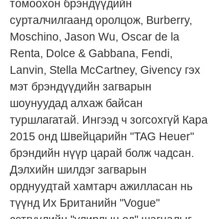
томоохон брэндүүдийн
сурталчилгаанд оролцож, Burberry,
Moschino, Jason Wu, Oscar de la
Renta, Dolce & Gabbana, Fendi,
Lanvin, Stella McCartney, Givency гэх
мэт брэндүүдийн загварын
шоунуудад алхаж байсан
туршлагатай. Ингээд ч зогсохгүй Кара
2015 онд Швейцарийн "TAG Heuer"
брэндийн нүүр царай болж чадсан.
Дэлхийн шилдэг загварын
орднуудтай хамтарч ажилласан нь
түүнд Их Британийн "Vogue"