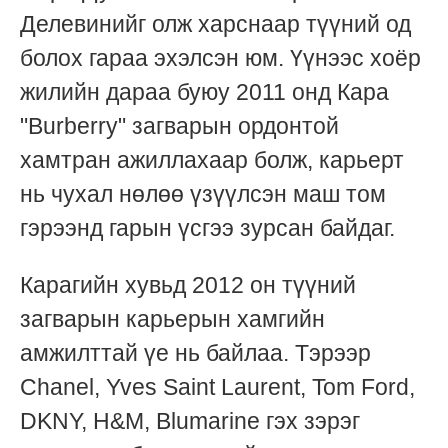
Делевинийг олж харснаар түүний од
болох гараа эхэлсэн юм. Үүнээс хоёр
жилийн дараа буюу 2011 онд Кара
"Burberry" загварын ордонтой
хамтран ажиллахаар болж, карьерт
нь чухал нөлөө үзүүлсэн маш том
гэрээнд гарын үсгээ зурсан байдаг.
Карагийн хувьд 2012 он түүний
загварын карьерын хамгийн
амжилттай үе нь байлаа. Тэрээр
Chanel, Yves Saint Laurent, Tom Ford,
DKNY, H&M, Blumarine гэх зэрэг