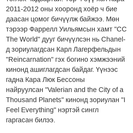
2011-2012 оны хооронд хоёр ч бие
даасан цомог бичүүлж байжээ. Мөн
тэрээр Фаррелл Уильямсын хамт "CC
The World" дууг бичүүлсэн нь Chanel-
д зориулагдсан Карл Лагерфельдын
"Reinсarnation" гэх богино хэмжээний
кинонд ашиглагдсан байдаг. Үүнээс
гадна Кара Люк Бессоны
найруулсан "Valerian and the City of a
Thousand Planets" кинонд зориулан "I
Feel Everything" нэртэй сингл
гаргасан билээ.