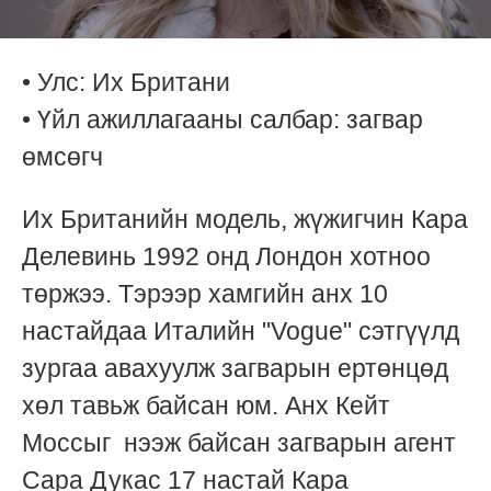
• Улс: Их Британи
• Үйл ажиллагааны салбар: загвар
өмсөгч
Их Британийн модель, жүжигчин Кара
Делевинь 1992 онд Лондон хотноо
төржээ. Тэрээр хамгийн анх 10
настайдаа Италийн "Vogue" сэтгүүлд
зургаа авахуулж загварын ертөнцөд
хөл тавьж байсан юм. Анх Кейт
Моссыг нээж байсан загварын агент
Сара Дукас 17 настай Кара