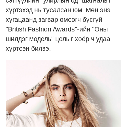
сэтгүүлийн "улирлын од" шагналыг
хүртэхэд нь тусалсан юм. Мөн энэ
хугацаанд загвар өмсөгч бүсгүй
"British Fashion Awards"-ийн "Оны
шилдэг модель" цолыг хоёр ч удаа
хүртсэн билээ.