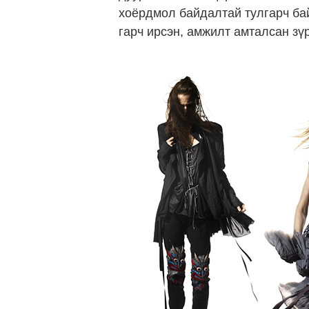
хоёрдмол байдалтай тулгарч бай
гарч ирсэн, амжилт амталсан зү