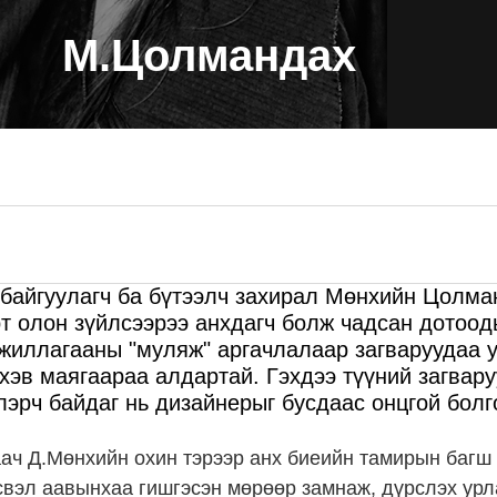
М.Цолмандах
н байгуулагч ба бүтээлч захирал Мөнхийн Цолм
т олон зүйлсээрээ анхдагч болж чадсан дотоод
жиллагааны "муляж" аргачлалаар загваруудаа у
 хэв маягаараа алдартай. Гэхдээ түүний загвару
лэрч байдаг нь дизайнерыг бусдаас онцгой болг
раач Д.Мөнхийн охин тэрээр анх биеийн тамирын багш
свэл аавынхаа гишгэсэн мөрөөр замнаж, дүрслэх урл