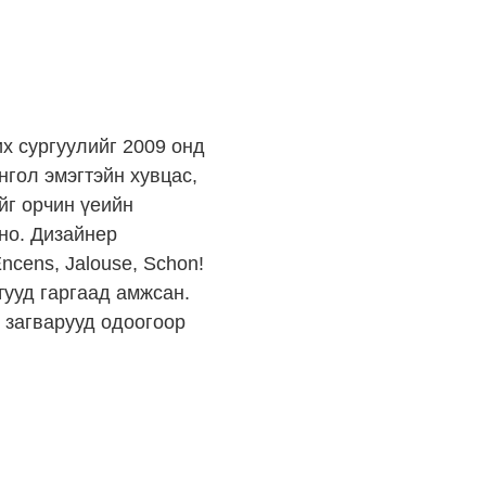
их сургуулийг 2009 онд
нгол эмэгтэйн хувцас,
йг орчин үеийн
но. Дизайнер
cens, Jalouse, Schon!
тууд гаргаад амжсан.
 загварууд одоогоор