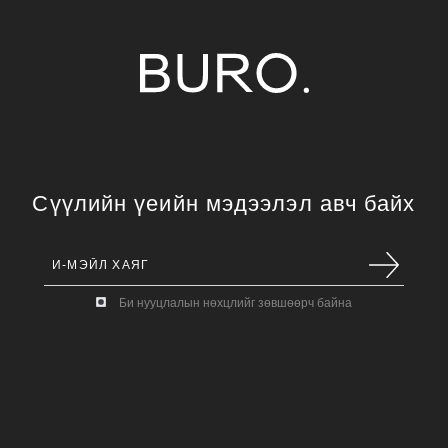
Сүүлийн үеийн мэдээлэл авч байх
Би нууцлалын нөхцлийг зөвшөөрч байна