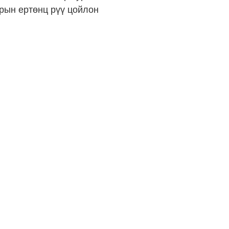
арын ертөнц рүү цойлон