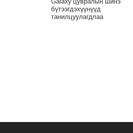
Galaxy цувралын шинэ
бүтээгдэхүүнүүд
танилцуулагдлаа