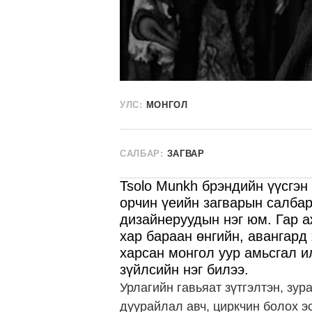
УЛС:
МОНГОЛ
САЛБАР:
ЗАГВАР
Tsolo Munkh брэндийн үүсгэ
орчин үеийн загварын салбар
дизайнеруудын нэг юм. Гар а
хар бараан өнгийн, авангард
харсан монгол уур амьсгал и
зүйлсийн нэг билээ.
Урлагийн гавьяат зүтгэлтэн, зу
дуурайлал авч, циркчин болох э