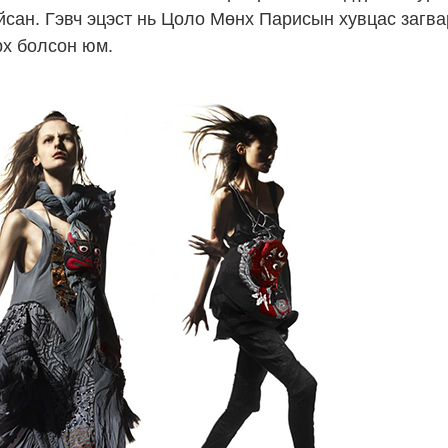
сан. Гэвч эцэст нь Цоло Мөнх Парисын хувцас загв
рх болсон юм.