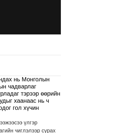
андах нь Монголын
ын чадварлаг
рладаг тэрээр өөрийн
удыг хаанаас нь ч
одог гол хүчин
 ээжээсээ үлгэр
агийн чиглэлээр сурах