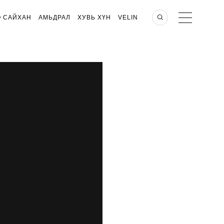
О САЙХАН
АМЬДРАЛ
ХУВЬ ХҮН
VELIN