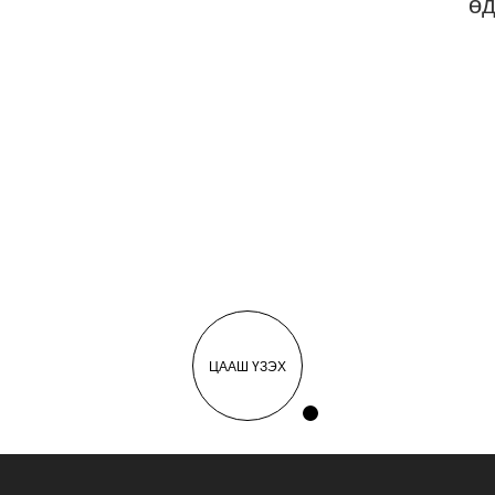
өд
ЦААШ ҮЗЭХ