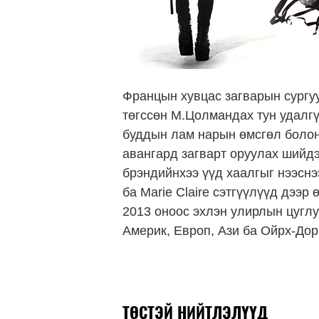
Францын хувцас загварын сургуул
төгссөн М.Цолмандах тун удалгү
буддын лам нарын өмсгөл болон
авангард загварт оруулах шийд
брэндийнхээ үүд хаалгыг нээснэ
ба Marie Claire сэтгүүлүүд дээ
2013 оноос эхлэн улирлын цугл
Америк, Европ, Ази ба Ойрх-Дор
ТӨСТЭЙ НИЙТЛЭЛҮҮД