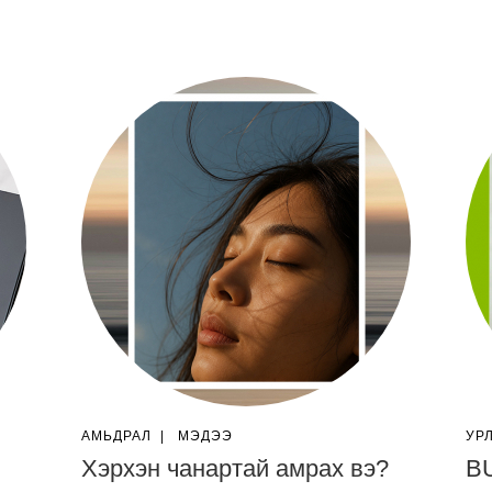
АМЬДРАЛ
|
МЭДЭЭ
УР
Хэрхэн чанартай амрах вэ?
BU