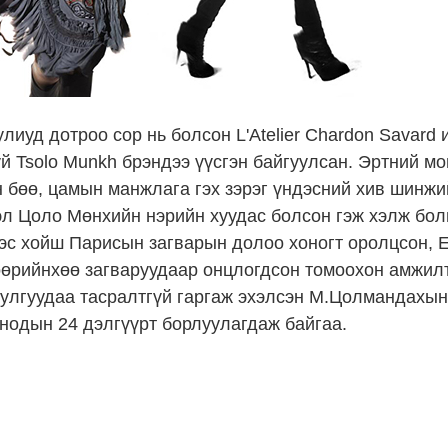
иуд дотроо сор нь болсон L'Atelier Chardon Savard 
й Tsolo Munkh брэндээ үүсгэн байгуулсан. Эртний мо
 бөө, цамын манжлага гэх зэрэг үндэсний хив шинжи
эл Цоло Мөнхийн нэрийн хуудас болсон гэж хэлж бол
эс хойш Парисын загварын долоо хоногт оролцсон, En
р өөрийнхөө загваруудаар онцлогдсон томоохон амжил
уулгуудаа тасралтгүй гаргаж эхэлсэн М.Цолмандахын
нодын 24 дэлгүүрт борлуулагдаж байгаа.