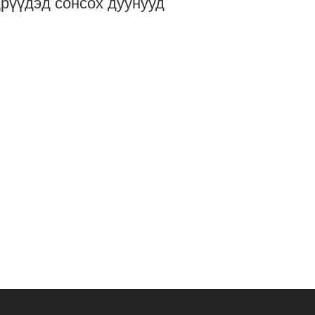
рүүдэд сонсох дуунууд