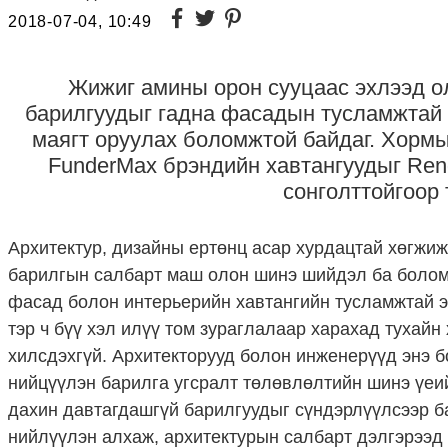
2018-07-04, 10:49
Жижиг амины орон сууцаас эхлээд о
барилгуудыг гадна фасадын тусламжтай 
маягт оруулах боломжтой байдаг. Хормы
FunderMax брэндийн хавтангуудыг Rend
сонголттойгоор
Архитектур, дизайны ертөнц асар хурдацтай хөгжиж
барилгын салбарт маш олон шинэ шийдэл ба боломж
фасад болон интерьерийн хавтангийн тусламжтай эн
тэр ч бүү хэл илүү том зураглалаар харахад тухайн
хилсдэхгүй. Архитекторууд болон инженерүүд энэ 
нийцүүлэн барилга угсралт төлөвлөлтийн шинэ үеий
дахин давтагдашгүй барилгуудыг сүндэрлүүлсээр ба
нийлүүлэн алхаж, архитектурын салбарт дэлгэрээд