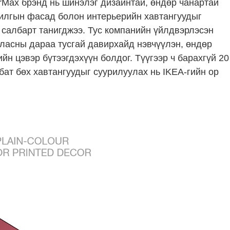
rMax брэнд нь шинэлэг дизайнтай, өндөр чанартай
рилгын фасад болон интерьерийн хавтангуудыг
 салбарт танигджээ. Тус компанийн үйлдвэрлэсэн
рласны дараа тусгай давирхайд нэвчүүлэн, өндөр
н цэвэр бүтээгдэхүүн болдог. Түүгээр ч барахгүй 20
ат бөх хавтангуудыг суурилуулах нь IKEA-гийн ор