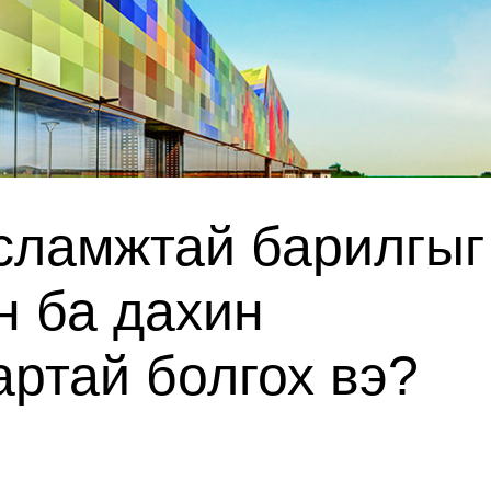
сламжтай барилгыг
н ба дахин
артай болгох вэ?