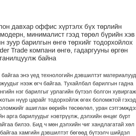
лон давхар оффис хүртэлх бүх төрлийн
модерн, минималист гээд төрөл бүрийн хэв
н зуур барилгын өнгө төрхийг тодорхойлох
er Trade компани өнгө, гадаргууны өргөн
 танилцуулж байна
 байгаа энэ үед технологийн дэвшилтэт материалуу
уудыг нээж өгч байгаа. Тухайлбал барилгын гадна
гийн нэг барилгыг урлагийн бүтээл болгон хувиргаж
 хотын нүүр царайг тодорхойлж өгөх боломжтой гэхэд
боломжийг ашиглан өөрийн төсөөлөл, уран сэтгэмждэ
н арга барилуудыг нэвтрүүлж, дэлхийн өнцөг бүрт
йгаа билээ. Бид ч мөн дэлхийн чиг хандлагатай хөл
 байгаа хамгийн дэвшилтэт бөгөөд бүтээлч шийдэл