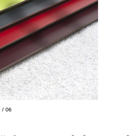
1
/
06