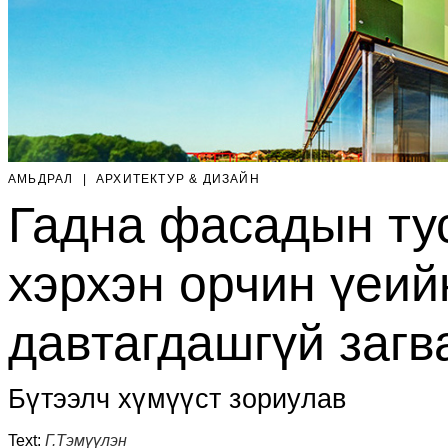
АМЬДРАЛ
|
AРХИТЕКТУР & ДИЗАЙН
Гадна фасадын ту
хэрхэн орчин үеий
давтагдашгүй загв
Бүтээлч хүмүүст зориулав
Text:
Г.Тэмүүлэн