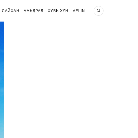
О САЙХАН
АМЬДРАЛ
ХУВЬ ХҮН
VELIN