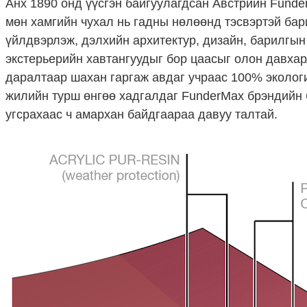
Анх 1890 онд үүсгэн байгуулагдсан Австрийн Funde
мөн хамгийн чухал нь гадны нөлөөнд тэсвэртэй ба
үйлдвэрлэж, дэлхийн архитектур, дизайн, барилгын
экстерьерийн хавтангуудыг бор цаасыг олон давха
даралтаар шахан гаргаж авдаг учраас 100% экологий
жилийн турш өнгөө хадгалдаг FunderMax брэндийн б
угсрахаас ч амархан байдгаараа давуу талтай.