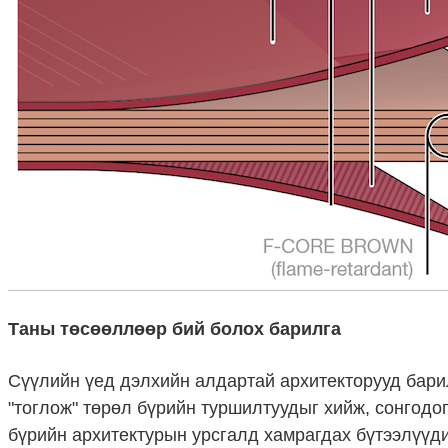
Таны төсөөллөөр бий болох барилга
Сүүлийн үед дэлхийн алдартай архитекторууд бари
"тоглож" төрөл бүрийн туршилтуудыг хийж, сонгодог
бүрийн архитектурын урсгалд хамрагдах бүтээлүүди