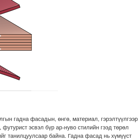
лгын гадна фасадын, өнгө, материал, гэрэлтүүлгээр
, футурист эсвэл бүр ар-нуво стилийн гээд төрөл
йг танилцуулсаар байна. Гадна фасад нь хүмүүст