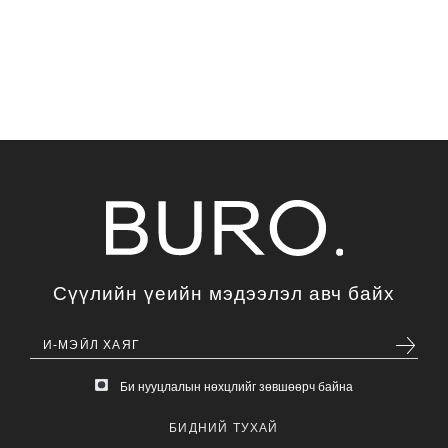
Сүүлийн үеийн мэдээлэл авч байх
Би нууцлалын нөхцлийг зөвшөөрч байна
БИДНИЙ ТУХАЙ