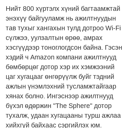
Нийт 800 хүртэлх хүний багтаамжтай
энэхүү байгууламж нь ажилтнуудын
тав тухыг хангахын тулд дотроо Wi-Fi
сүлжээ, уулзалтын өрөө, амрах
хэсгүүдээр тоноглогдсон байна. Гэсэн
хэдий ч Amazon компани ажилтнууд
бөмбөрцөг дотор хэр их хэмжээний
цаг хугацааг өнгөрүүлж буйг тэдний
ажлын үнэмлэхний тусламжтайгаар
хянах болно. Ингэснээр ажилтнууд
бүхэл өдөржин "The Sphere" дотор
тухалж, удаан хугацааны турш ажлаа
хийхгүй байхаас сэргийлэх юм.