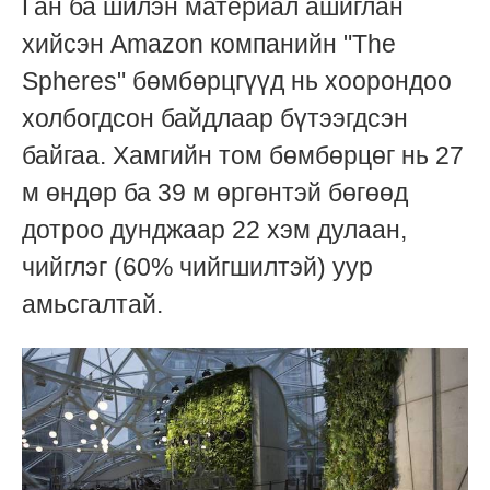
Ган ба шилэн материал ашиглан
хийсэн Amazon компанийн "The
Spheres" бөмбөрцгүүд нь хоорондоо
холбогдсон байдлаар бүтээгдсэн
байгаа. Хамгийн том бөмбөрцөг нь 27
м өндөр ба 39 м өргөнтэй бөгөөд
дотроо дунджаар 22 хэм дулаан,
чийглэг (60% чийгшилтэй) уур
амьсгалтай.