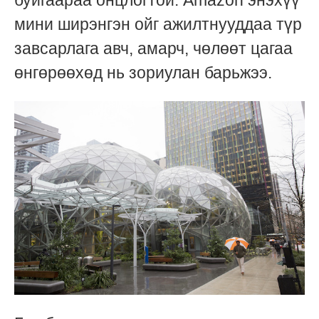
мини ширэнгэн ойг ажилтнууддаа түр
завсарлага авч, амарч, чөлөөт цагаа
өнгөрөөхөд нь зориулан барьжээ.