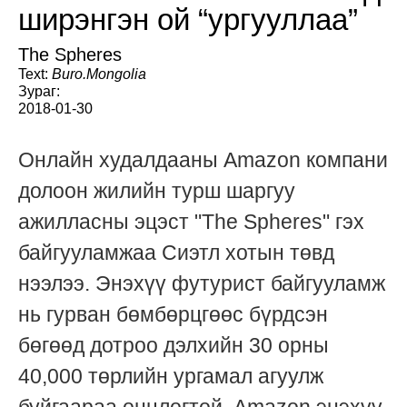
ширэнгэн ой “ургууллаа”
The Spheres
Text:
Buro.Mongolia
Зураг:
2018-01-30
Онлайн худалдааны Amazon компани
долоон жилийн турш шаргуу
ажилласны эцэст "The Spheres" гэх
байгууламжаа Сиэтл хотын төвд
нээлээ. Энэхүү футурист байгууламж
нь гурван бөмбөрцгөөс бүрдсэн
бөгөөд дотроо дэлхийн 30 орны
40,000 төрлийн ургамал агуулж
буйгаараа онцлогтой. Amazon энэхүү