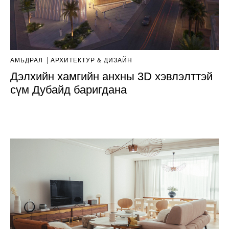
АМЬДРАЛ
AРХИТЕКТУР & ДИЗАЙН
Дэлхийн хамгийн анхны 3D хэвлэлттэй
сүм Дубайд баригдана