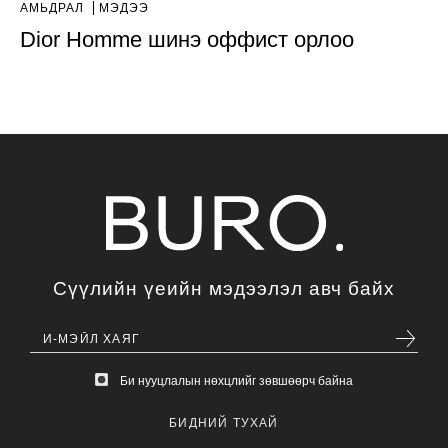
АМЬДРАЛ
МЭДЭЭ
Dior Homme шинэ оффист орлоо
Сүүлийн үеийн мэдээлэл авч байх
Би нууцлалын нөхцлийг зөвшөөрч байна
БИДНИЙ ТУХАЙ