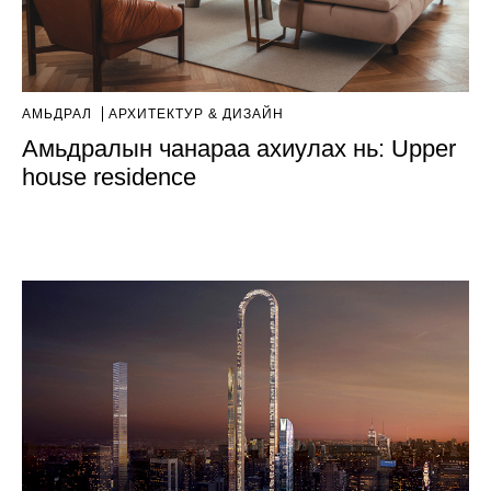
АМЬДРАЛ
AРХИТЕКТУР & ДИЗАЙН
Амьдралын чанараа ахиулах нь: Upper
house residence