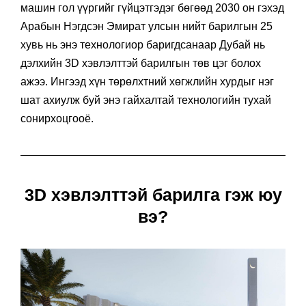
машин гол үүргийг гүйцэтгэдэг бөгөөд 2030 он гэхэд
Арабын Нэгдсэн Эмират улсын нийт барилгын 25
хувь нь энэ технологиор баригдсанаар Дубай нь
дэлхийн 3D хэвлэлттэй барилгын төв цэг болох
ажээ. Ингээд хүн төрөлхтний хөгжлийн хурдыг нэг
шат ахиулж буй энэ гайхалтай технологийн тухай
сонирхоцгооё.
3D хэвлэлттэй барилга гэж юу
вэ?