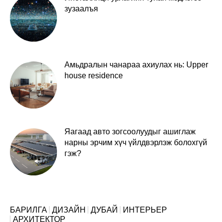
зузаалъя
Амьдралын чанараа ахиулах нь: Upper
house residence
Яагаад авто зогсоолуудыг ашиглаж
нарны эрчим хүч үйлдвэрлэж болохгүй
гэж?
БАРИЛГА
ДИЗАЙН
ДУБАЙ
ИНТЕРЬЕР
АРХИТЕКТОР