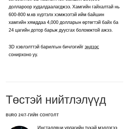
доллароор худалдаалагджээ. Хамгийн гайхалтай нь
600-800 м.кв хүртэлх хэмжээтэй ийм байшин
хамгийн хямддаа 4,000 долларын өртөгтэй байх ба
24 цагийн дотор барьж дуусгах боломжтой ажээ.
3D хэвлэлттэй барилгын бичлэгийг
эндээс
сонирхоно уу.
Төстэй нийтлэлүүд
BURO 24/7-ГИЙН СОНГОЛТ
Инсталляци урлагийн тухай мэдлэгээ