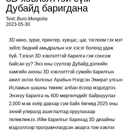
Дубайд баригдана
Text:
Buro.Mongolia
2023-05-30
3D кино, зураг, принтер, хувцас, цаг, тоглоом гэх мэт
зүйлс бидний амьдралын нэг хэсэг болоод удаж
буй. Тэгвэл 3D хэвлэлттэй барилга гэж сонсож
байсан уу? Энэ оны сүүлээр Дубайд дэлхийн
хамгийн анхны 3D хэвлэлттэй сүмийн барилгын
ажил эхлэх болсныг Арабын Нэгдсэн Эмират улсын
Исламын шашны төвөөс албан ёсоор мэдэгдлээ.
Энэхүү барилга нь 600 мөргөлчдийг байршуулах
2,000 м.кв хоёр давхар сүм байх бөгөөд 2025 оны
эхний улиралд ашиглалтад оруулахаар
төлөвлөжээ. Ийм барилгыг барихад 3D дизайны
мэдээллээр програмчлагдсан аварга том хэвлэх