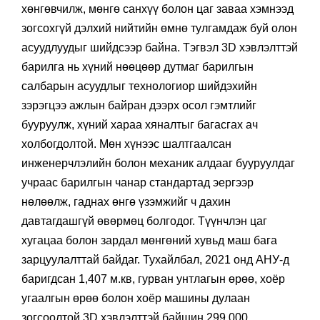
хөнгөвчилж, мөнгө санхүү болон цаг заваа хэмнээд
зогсохгүй дэлхий нийтийн өмнө тулгамдаж буй олон
асуудлуудыг шийдсээр байна. Тэгвэл 3D хэвлэлттэй
барилга нь хүний нөөцөөр дутмаг барилгын
салбарын асуудлыг технологиор шийдэхийн
зэрэгцээ ажлын байран дээрх осол гэмтлийг
бууруулж, хүний хараа хяналтыг багасгах ач
холбогдолтой. Мөн хүнээс шалтгаалсан
инженерчлэлийн болон механик алдааг бууруулдаг
учраас барилгын чанар стандартад эергээр
нөлөөлж, гаднах өнгө үзэмжийг ч дахин
давтагдашгүй өвөрмөц болгодог. Түүнчлэн цаг
хугацаа болон зардал мөнгөний хувьд маш бага
зарцуулалттай байдаг. Тухайлбал, 2021 онд АНУ-д
баригдсан 1,407 м.кв, гурван унтлагын өрөө, хоёр
угаалгын өрөө болон хоёр машины дулаан
зогсоолтой 3D хэвлэлттэй байшин 299,000