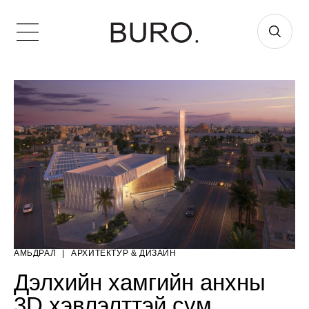
АМЬДРАЛ
|
AРХИТЕКТУР & ДИЗАЙН
Дэлхийн хамгийн анхны
3D хэвлэлттэй сүм