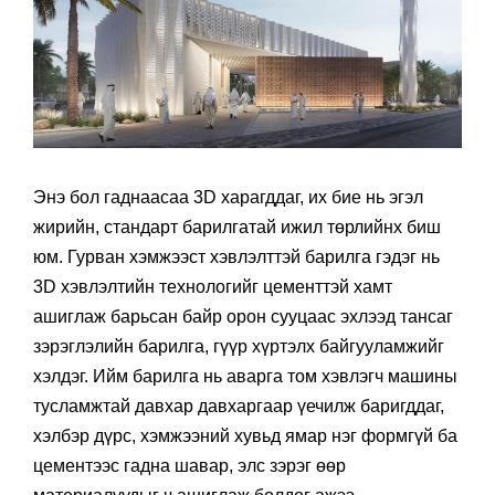
Энэ бол гаднаасаа 3D харагддаг, их бие нь эгэл
жирийн, стандарт барилгатай ижил төрлийнх биш
юм. Гурван хэмжээст хэвлэлттэй барилга гэдэг нь
3D хэвлэлтийн технологийг цементтэй хамт
ашиглаж барьсан байр орон сууцаас эхлээд тансаг
зэрэглэлийн барилга, гүүр хүртэлх байгууламжийг
хэлдэг. Ийм барилга нь аварга том хэвлэгч машины
тусламжтай давхар давхаргаар үечилж баригддаг,
хэлбэр дүрс, хэмжээний хувьд ямар нэг формгүй ба
цементээс гадна шавар, элс зэрэг өөр