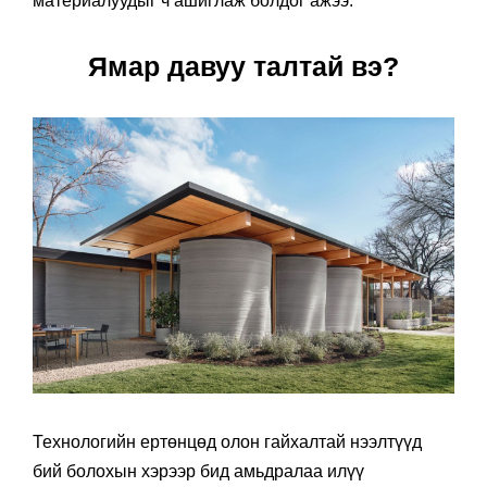
материалуудыг ч ашиглаж болдог ажээ.
Ямар давуу талтай вэ?
Технологийн ертөнцөд олон гайхалтай нээлтүүд
бий болохын хэрээр бид амьдралаа илүү