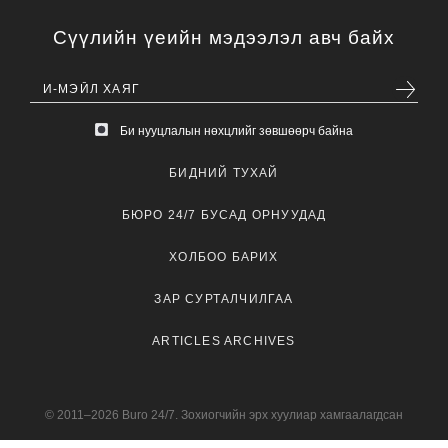
Сүүлийн үеийн мэдээлэл авч байх
Би нууцлалын нөхцлийг зөвшөөрч байна
БИДНИЙ ТУХАЙ
БЮРО 24/7 БУСАД ОРНУУДАД
ХОЛБОО БАРИХ
ЗАР СУРТАЛЧИЛГАА
ARTICLES ARCHIVES
© 2011–2026 Buro 24/7. Зохиогчийн эрх хуулиар хамгаалагдсан