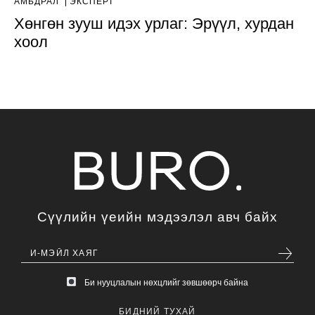
АМЬДРАЛ
ЭКСПЕРТ
Хөнгөн зууш идэх урлаг: Эрүүл, хурдан
хоол
Сүүлийн үеийн мэдээлэл авч байх
Би нууцлалын нөхцлийг зөвшөөрч байна
БИДНИЙ ТУХАЙ