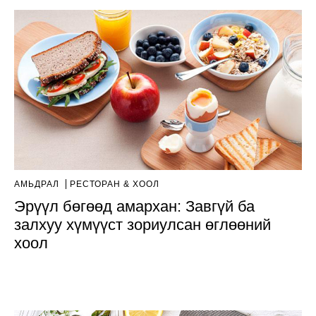
АМЬДРАЛ
РЕСТОРАН & ХООЛ
Эрүүл бөгөөд амархан: Завгүй ба
залхуу хүмүүст зориулсан өглөөний
хоол