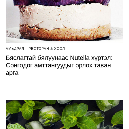
АМЬДРАЛ
РЕСТОРАН & ХООЛ
Бяслагтай бялуунаас Nutella хүртэл:
Сонгодог амттангуудыг орлох таван
арга