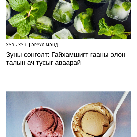
ХУВЬ ХҮН
ЭРҮҮЛ МЭНД
Зуны сонголт: Гайхамшигт гааны олон
талын ач тусыг аваарай