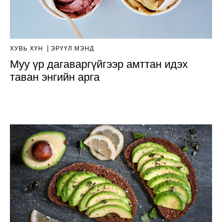
ХУВЬ ХҮН
ЭРҮҮЛ МЭНД
Муу үр дагаваргүйгээр амттан идэх
таван энгийн арга