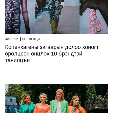
ЗАГВАР
КОЛЛЕКЦИ
Копенхагены загварын долоо хоногт
оролцсон онцлох 10 брэндтэй
танилцъя