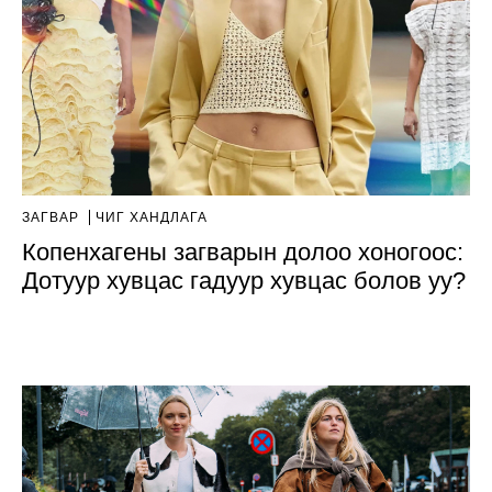
ЗАГВАР
ЧИГ ХАНДЛАГА
Копенхагены загварын долоо хоногоос:
Дотуур хувцас гадуур хувцас болов уу?