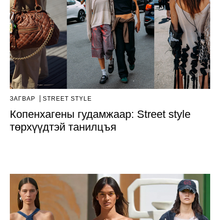
ЗАГВАР
STREET STYLE
Копенхагены гудамжаар: Street style
төрхүүдтэй танилцъя