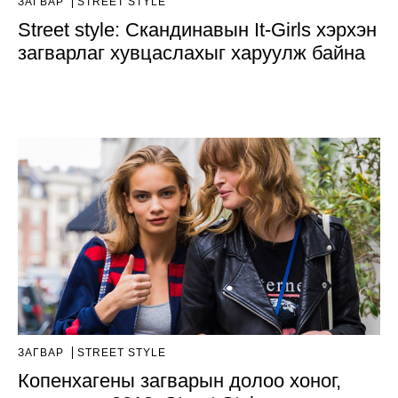
ЗАГВАР
STREET STYLE
Street style: Скандинавын It-Girls хэрхэн
загварлаг хувцаслахыг харуулж байна
ЗАГВАР
STREET STYLE
Копенхагены загварын долоо хоног,