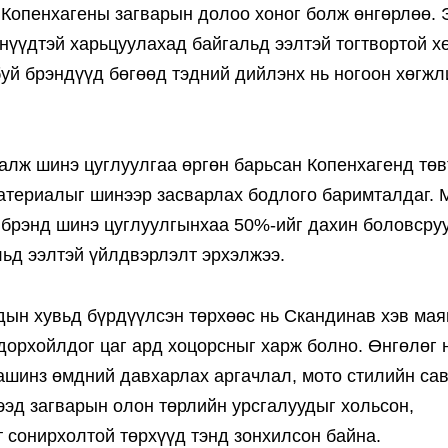
Копенхагены загварын долоо хоног болж өнгөрлөө. 
нүүдтэй харьцуулахад байгальд ээлтэй тогтвортой х
буй брэндүүд бөгөөд тэдний дийлэнх нь ногоон хөгжл
алж шинэ цуглуулгаа өргөн барьсан Копенхагенд төв
 материалыг шинээр засварлах бодлого баримталдаг. 
 брэнд шинэ цуглуулгынхаа 50%-ийг дахин боловсру
льд ээлтэй үйлдвэрлэлт эрхэлжээ.
дын хувьд бүрдүүлсэн төрхөөс нь Скандинав хэв мая
дорхойлдог цаг ард хоцорсныг харж болно. Өнгөлөг 
аашинз өмдний давхарлах аргачлал, мото стилийн са
ээд загварын олон төрлийн урсгалуудыг хольсон,
т сонирхолтой төрхүүд тэнд зонхилсон байна.