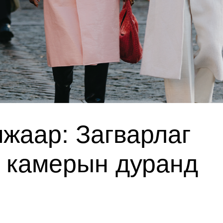
жаар: Загварлаг
үд камерын дуранд