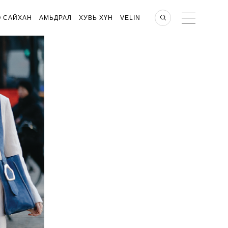
О САЙХАН
АМЬДРАЛ
ХУВЬ ХҮН
VELIN