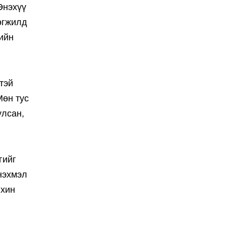
Энэхүү
өгжилд
ийн
тэй
Мөн тус
улсан,
гийг
нэхмэл
вхин