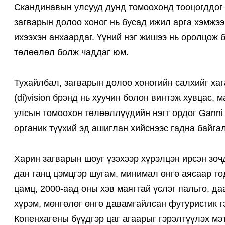
Скандинавын улсууд дунд томоохонд тооцогддог 
загварын долоо хоног нь бусад ижил арга хэмжээ
ихээхэн анхаардаг. Үүний нэг жишээ нь оролцож 
төлөөлөл болж чаддаг юм.
Тухайлбал, загварын долоо хоногийн салхийг хаг
(di)vision брэнд нь хуучин болон винтэж хувцас,
улсын томоохон төлөөллүүдийн нэгт ордог Ganni
органик түүхий эд ашиглан хийснээс гадна байга
Харин загварын шоуг үзэхээр хүрэлцэн ирсэн зоч
дан ганц цэмцгэр шугам, минимал өнгө аясаар то
цамц, 2000-аад оны хэв маягтай үслэг пальто, д
хүрэм, мөнгөлөг өнгө давамгайлсан футуристик г
Копенхагены бүүдгэр цаг агаарыг гэрэлтүүлэх мэ