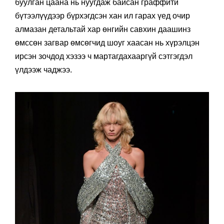
буулган цаана нь нуугдаж байсан граффити
бүтээлүүдээр бүрхэгдсэн хан ил гарах үед очир
алмазан детальтай хар өнгийн савхин даашинз
өмссөн загвар өмсөгчид шоуг хаасан нь хүрэлцэн
ирсэн зочдод хэзээ ч мартагдахааргүй сэтгэгдэл
үлдээж чаджээ.