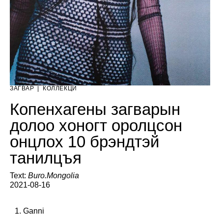
ЗАГВАР
|
КОЛЛЕКЦИ
Копенхагены загварын
долоо хоногт оролцсон
онцлох 10 брэндтэй
танилцъя
Text:
Buro.Mongolia
2021-08-16
1. Ganni