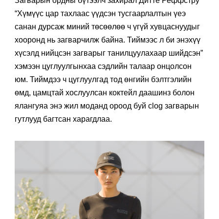
Загварын ордны бүтээлч захирал Дитте Реффстру
“Хүмүүс цар тахлаас үүдсэн тусгаарлалтын үеэ
санан дурсаж миний төсөөлөө ч үгүй хувцаснуудыг
хооронд нь загварчилж байна. Тиймээс л би энэхүү
хүсэлд нийцсэн загварыг танилцуулахаар шийдсэн”
хэмээн цуглуулгынхаа сэдлийн талаар онцолсон
юм. Тиймдээ ч цуглуулгад тод өнгийн бэлтгэлийн
өмд, цамцтай хослуулсан коктейл даашинз болон
ялангуяа энэ жил моданд ороод буй clog загварын
гутлууд багтсан харагдлаа.