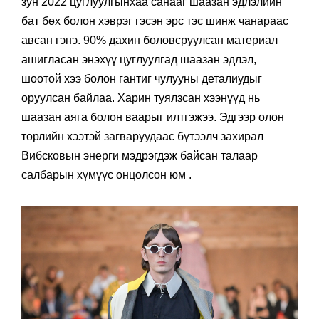
зун 2022 цуглуулгынхаа санааг шаазан эдлэлийн
бат бөх болон хэврэг гэсэн эрс тэс шинж чанараас
авсан гэнэ. 90% дахин боловсруулсан материал
ашигласан энэхүү цуглуулгад шаазан эдлэл,
шоотой хээ болон гантиг чулууны деталиудыг
оруулсан байлаа. Харин туялзсан хээнүүд нь
шаазан аяга болон ваарыг илтгэжээ. Эдгээр олон
төрлийн хээтэй загваруудаас бүтээлч захирал
Вибсковын энерги мэдрэгдэж байсан талаар
салбарын хүмүүс онцолсон юм .