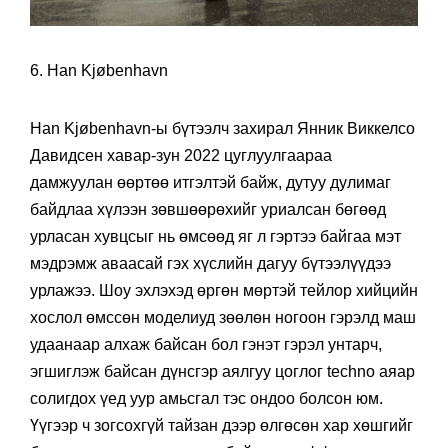
6. Han Kjøbenhavn
Han Kjøbenhavn-ы бүтээлч захирал Янник Виккелсо
Давидсен хавар-зун 2022 цуглуулгаараа
дамжуулан өөртөө итгэлтэй байж, дутуу дулимаг
байдлаа хүлээн зөвшөөрөхийг уриалсан бөгөөд
урласан хувцсыг нь өмсөөд яг л гэртээ байгаа мэт
мэдрэмж аваасай гэх хүслийн дагуу бүтээлүүдээ
урлажээ. Шоу эхлэхэд өргөн мөртэй тейлор хийцийн
хослол өмссөн моделиуд зөөлөн ногоон гэрэлд маш
удаанаар алхаж байсан бол гэнэт гэрэл унтарч,
эгшиглэж байсан дүнсгэр аялгуу цоглог techno аяар
солигдох үед уур амьсгал тэс ондоо болсон юм.
Үүгээр ч зогсохгүй тайзан дээр өлгөсөн хар хөшгийг