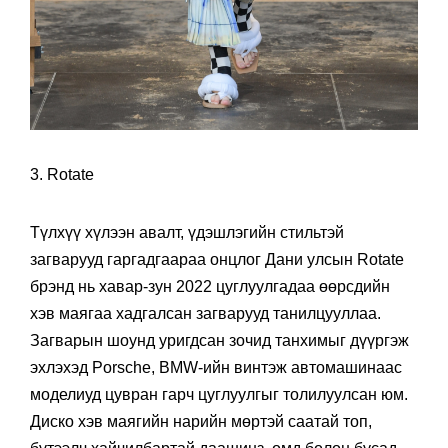
3. Rotate
Түлхүү хүлээн авалт, үдэшлэгийн стильтэй
загварууд гаргадгаараа онцлог Дани улсын Rotate
брэнд нь хавар-зун 2022 цуглуулгадаа өөрсдийн
хэв маягаа хадгалсан загварууд танилцууллаа.
Загварын шоунд уригдсан зочид танхимыг дүүргэж
эхлэхэд Porsche, BMW-ийн винтэж автомашинаас
моделиуд цувран гарч цуглуулгыг толилуулсан юм.
Диско хэв маягийн нарийн мөртэй саатай топ,