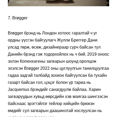
7. Brøgger
Brøgger брэнд нь Лондон хотоос гаралтай ч уг
ордны үүсгэн байгуулагч Жулли Бреггер Дани
улсад төрж, өсөж, дизайнераар сурч байсан тул
Данийн брэнд гэж тодорхойлох нь ч бий. 2019 оноос
эхлэн Копенхагены загварын шоунд оролцож
эхэлсэн Brøgger 2022 оны цуглуулгын танилцуулгаа
гадаа задгай талбайд зохион байгуулсан ба тухайн
газарт байсан гол, цэцэг болон үр тариа нь
Jacquemus брэндийг санагдуулж байлаа. Харин
загваруудын хувьд өөрсдийн хэв маягаа шингээсэн
байснаас эрэгтэйлэг тейлор хийцийн брюкэн
өмдийг сул загварын даашинзтай хослуулсан нь