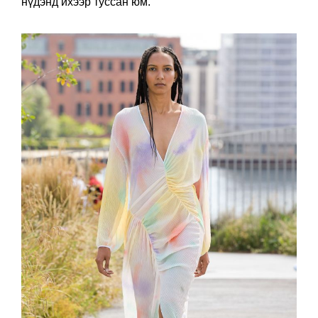
нүдэнд ихээр туссан юм.