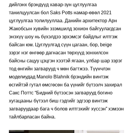
дийлэнх брэндүүд хавар-зун цуглуулгаа
танилцуулсан бол Saks Potts намар-өвөл 2021
цуглуулгаа толилууллаа. Данийн архитектор Арн
Жакобсын хувийн эзэмшилд зохион байгуулагдсан
энэхүү шоу нь бүхэлдээ эрхэмсэг байдлыг илтгэж
байсан юм. Цуглуулгад сүүн цагаан, бор, beige
зэрэг нэг өнгөөр дагнасан төрхүүд зонхилсон
байсны сацуу цэцгэн хээтэй ягаан, улбар шар зэрэг
тод өнгийн загварууд ч мөн багтжээ. Түүнчлэн
моделиудад Manolo Blahnik брэндийн винтэж
өсгийтэй гутал өмсгөсөн ба үүнийг бүтээлч захирал
Сакс Поттс “Бидний бүтээсэн загварууд богино
хугацааны бүтээл биш гэдгийг эдгээр винтэж
загваруудаар бага ч болов илтгэхийг хүссэн” хэмээн
тайлбарласан байна.