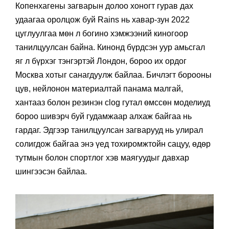
Копенхагены загварын долоо хоногт гурав дах
удаагаа оролцож буй Rains нь хавар-зун 2022
цуглуулгаа мөн л богино хэмжээний киногоор
танилцуулсан байна. Кинонд бүрдсэн уур амьсгал
яг л бүрхэг тэнгэртэй Лондон, бороо их ордог
Москва хотыг санагдуулж байлаа. Бичлэгт борооны
цув, нейлонон материалтай панама малгай,
хантааз болон резинэн clog гутал өмссөн моделиуд
бороо шивэрч буй гудамжаар алхаж байгаа нь
гардаг. Эдгээр танилцуулсан загварууд нь улирал
солигдож байгаа энэ үед тохиромжтойн сацуу, өдөр
тутмын болон спортлог хэв маягуудыг давхар
шингээсэн байлаа.