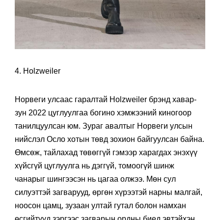
4. Holzweiler
Норвеги улсаас гаралтай Holzweiler брэнд хавар-
зун 2022 цуглуулгаа богино хэмжээний киногоор
танилцуулсан юм. Зураг авалтыг Норвеги улсын
нийслэл Осло хотын төвд зохион байгуулсан байна.
Өмсөж, тайлахад төвөггүй гэмээр харагдах энэхүү
хүйсгүй цуглуулга нь дэггүй, томоогүй шинж
чанарыг шингээсэн нь цагаа олжээ. Мөн сул
силуэттэй загварууд, өргөн хүрээтэй нарны малгай,
ноосон цамц, зузаан ултай гутал болон намхан
өсгийтүүд зэргээс загварын ордны биед эвтэйхэн