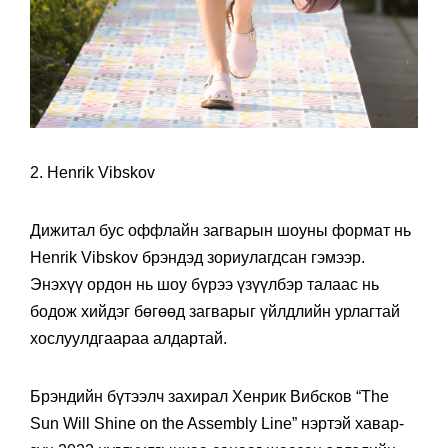
2. Henrik Vibskov
Дижитал бус оффлайн загварын шоуны формат нь
Henrik Vibskov брэндэд зориулагдсан гэмээр.
Энэхүү ордон нь шоу бүрээ үзүүлбэр талаас нь
бодож хийдэг бөгөөд загварыг үйлдлийн урлагтай
хослуулдгаараа алдартай.
Брэндийн бүтээлч захирал Хенрик Вибсков “The
Sun Will Shine on the Assembly Line” нэртэй хавар-