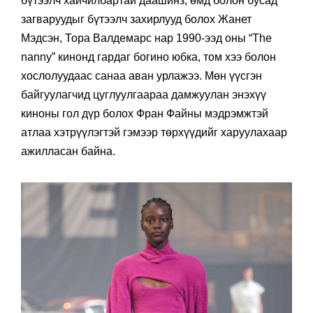
бүтээлч хайчилбартай даашинз, өмд болон бусад
загваруудыг бүтээлч захирлууд болох Жанет
Мэдсэн, Тора Валдемарс нар 1990-ээд оны “The
nanny” кинонд гардаг богино юбка, том хээ болон
хослолуудаас санаа аван урлажээ. Мөн үүсгэн
байгуулагчид цуглуулгаараа дамжуулан энэхүү
киноны гол дүр болох Фран Файны мэдрэмжтэй
атлаа хэтрүүлэгтэй гэмээр төрхүүдийг харуулахаар
ажилласан байна.