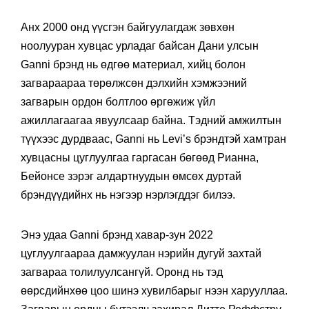
Анх 2000 онд үүсгэн байгуулагдаж зөвхөн
ноолууран хувцас урладаг байсан Дани улсын
Ganni брэнд нь өдгөө материал, хийц болон
загвараараа төрөлжсөн дэлхийн хэмжээний
загварын ордон болтлоо өргөжиж үйл
ажиллагаагаа явуулсаар байна. Тэдний амжилтын
түүхээс дурдваас, Ganni нь Levi’s брэндтэй хамтран
хувцасны цуглуулгаа гаргасан бөгөөд Рианна,
Бейонсе зэрэг алдартнуудын өмсөх дуртай
брэндүүдийнх нь нэгээр нэрлэгддэг билээ.
Энэ удаа Ganni брэнд хавар-зун 2022
цуглуулгаараа дамжуулан нэрийн дугуй захтай
загвараа толилуулсангүй. Оронд нь тэд
өөрсдийнхөө цоо шинэ хувилбарыг нээн харууллаа.