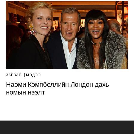
ЗАГВАР
МЭДЭЭ
Наоми Кэмпбеллийн Лондон дахь
номын нээлт