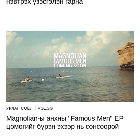
нэвтрэх үзэсгэлэн гарна
УРЛАГ СОЁЛ
МЭДЭЭ
Magnolian-ы анхны "Famous Men" EP
цомогийг бүрэн эхээр нь сонсоорой