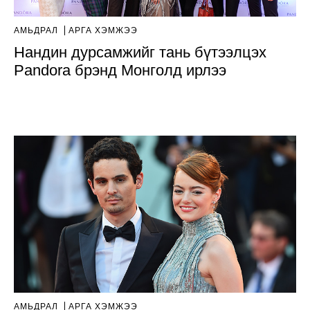
АМЬДРАЛ
АРГА ХЭМЖЭЭ
Нандин дурсамжийг тань бүтээлцэх
Pandora брэнд Монголд ирлээ
АМЬДРАЛ
АРГА ХЭМЖЭЭ