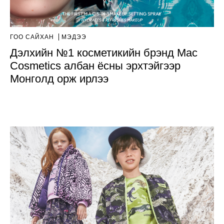
ГОО САЙХАН
МЭДЭЭ
Дэлхийн №1 косметикийн брэнд Mac
Cosmetics албан ёсны эрхтэйгээр
Монголд орж ирлээ