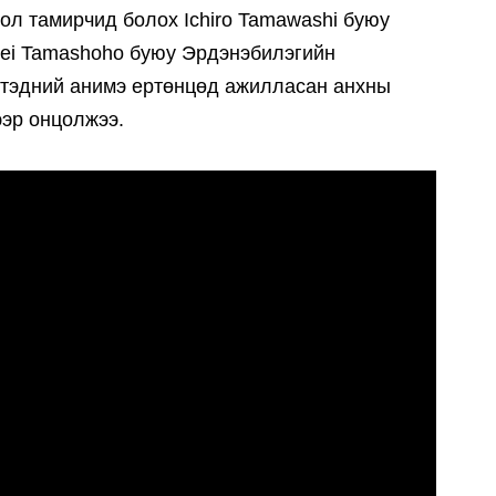
ол тамирчид болох Ichiro Tamawashi буюу
ei Tamashoho буюу Эрдэнэбилэгийн
 тэдний анимэ ертөнцөд ажилласан анхны
ээр онцолжээ.