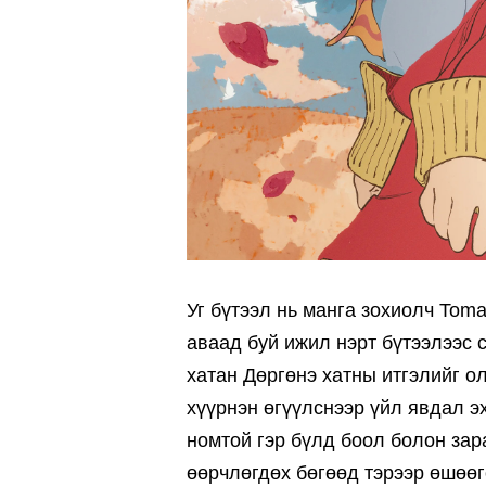
Уг бүтээл нь манга зохиолч Tom
аваад буй ижил нэрт бүтээлээс 
хатан Дөргөнэ хатны итгэлийг о
хүүрнэн өгүүлснээр үйл явдал эх
номтой гэр бүлд боол болон за
өөрчлөгдөх бөгөөд тэрээр өшөөг