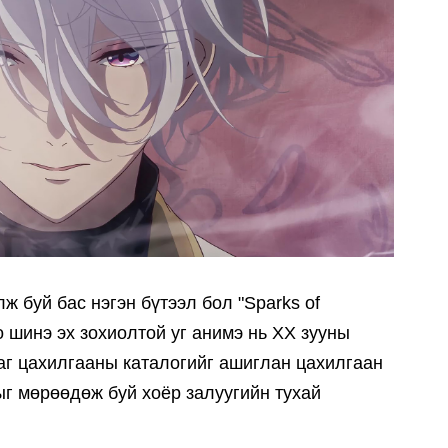
ж буй бас нэгэн бүтээл бол "Sparks of
 шинэ эх зохиолтой уг анимэ нь XX зууны
аг цахилгааны каталогийг ашиглан цахилгаан
ыг мөрөөдөж буй хоёр залуугийн тухай