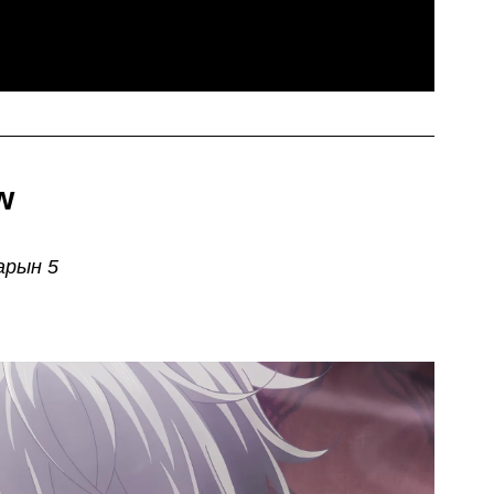
w
арын 5