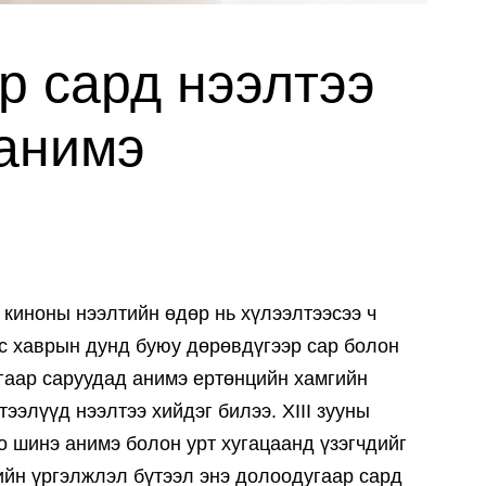
р сард нээлтээ
 анимэ
 киноны нээлтийн өдөр нь хүлээлтээсээ ч
эс хаврын дунд буюу дөрөвдүгээр сар болон
гаар саруудад анимэ ертөнцийн хамгийн
ээлүүд нээлтээ хийдэг билээ. ХIII зууны
 шинэ анимэ болон урт хугацаанд үзэгчдийг
ийн үргэлжлэл бүтээл энэ долоодугаар сард