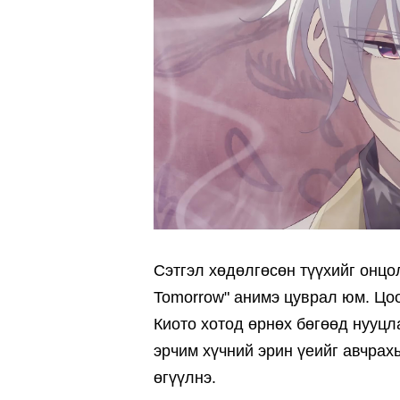
Сэтгэл хөдөлгөсөн түүхийг онцол
Tomorrow" анимэ цуврал юм. Цоо
Киото хотод өрнөх бөгөөд нууцл
эрчим хүчний эрин үеийг авчрах
өгүүлнэ.