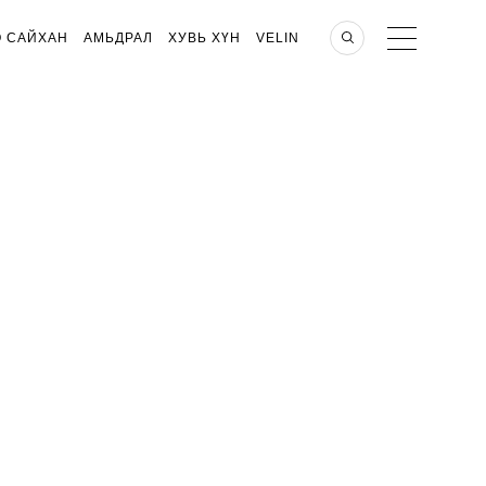
О САЙХАН
АМЬДРАЛ
ХУВЬ ХҮН
VELIN