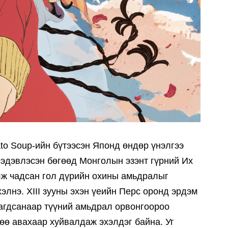
ato Soup-ийн бүтээсэн Японд өндөр үнэлгээ
сэдэвлэсэн бөгөөд Монголын эзэнт гүрний Их
лж чадсан гол дүрийн охины амьдралыг
элнэ. XIII зууны эхэн үеийн Перс оронд эрдэм
рагдсанаар түүний амьдрал орвонгоороо
өө авахаар хуйвалдаж эхэлдэг байна. Уг