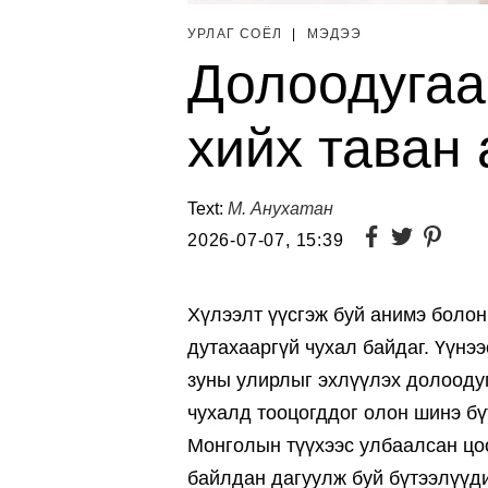
УРЛАГ СОЁЛ
|
МЭДЭЭ
Долоодугаа
хийх таван
Text:
М. Анухатан
2026-07-07, 15:39
Хүлээлт үүсгэж буй анимэ болон
дутахааргүй чухал байдаг. Үүнэ
зуны улирлыг эхлүүлэх долооду
чухалд тооцогддог олон шинэ бүт
Монголын түүхээс улбаалсан цоо
байлдан дагуулж буй бүтээлүүд