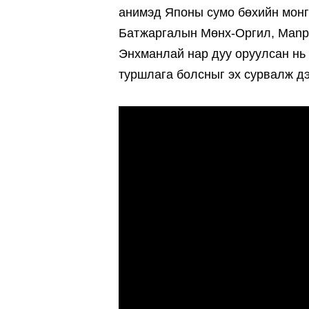
анимэд Японы сумо бөхийн монг
Батжаргалын Мөнх-Оргил, Manp
Энхманлай нар дуу оруулсан нь
туршлага болсныг эх сурвалж д