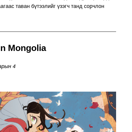
агаас таван бүтээлийг үзэгч танд сорчлон
in Mongolia
арын 4