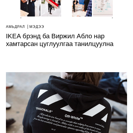
АМЬДРАЛ
МЭДЭЭ
IKEA брэнд ба Виржил Абло нар
хамтарсан цуглуулгаа танилцуулна