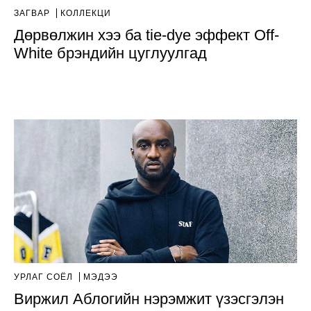
ЗАГВАР
КОЛЛЕКЦИ
Дөрвөлжин хээ ба tie-dye эффект Off-
White брэндийн цуглуулгад
УРЛАГ СОЁЛ
МЭДЭЭ
Виржил Аблогийн нэрэмжит үзэсгэлэн