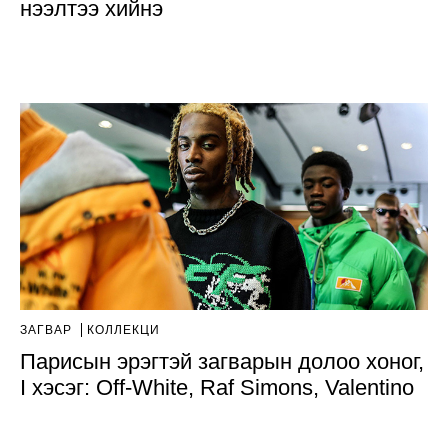
нээлтээ хийнэ
ЗАГВАР
КОЛЛЕКЦИ
Парисын эрэгтэй загварын долоо хоног,
I хэсэг: Off-White, Raf Simons, Valentino