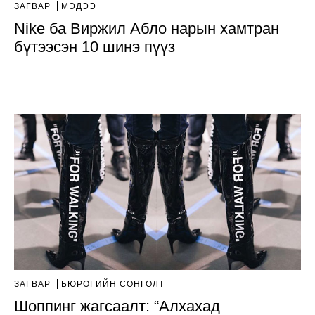
ЗАГВАР
МЭДЭЭ
Nike ба Виржил Абло нарын хамтран
бүтээсэн 10 шинэ пүүз
ЗАГВАР
БЮРОГИЙН СОНГОЛТ
Шоппинг жагсаалт: “Алхахад