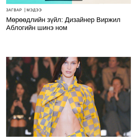
ЗАГВАР
МЭДЭЭ
Мөрөөдлийн зүйл: Дизайнер Виржил
Аблогийн шинэ ном