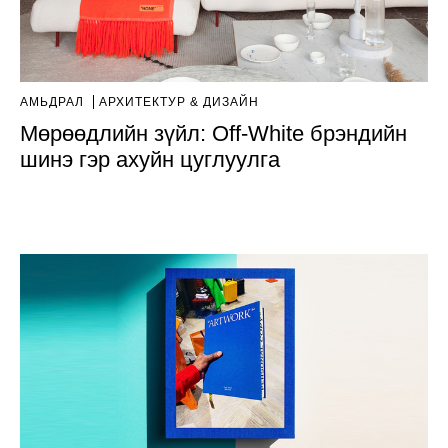
АМЬДРАЛ
AРХИТЕКТУР & ДИЗАЙН
Мөрөөдлийн зүйл: Off-White брэндийн
шинэ гэр ахуйн цуглуулга