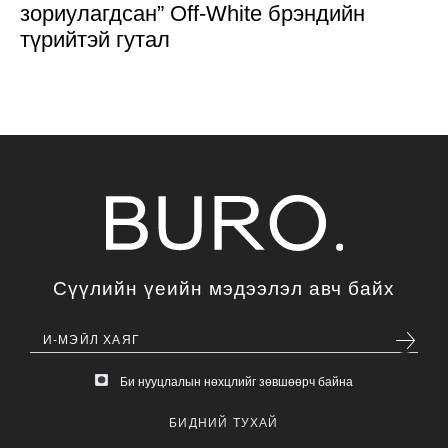
зориулагдсан” Off-White брэндийн
түрийтэй гутал
Сүүлийн үеийн мэдээлэл авч байх
Би нууцлалын нөхцлийг зөвшөөрч байна
БИДНИЙ ТУХАЙ