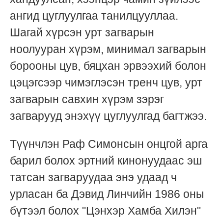
ангид цуглуулгаа танилцууллаа.
Шагай хүрсэн урт загварын
ноолууран хүрэм, минимал загварын
борооны цув, бяцхан эрвээхий болон
цэцэгсээр чимэглэсэн тренч цув, урт
загварын савхин хүрэм зэрэг
загварууд энэхүү цуглуулгад багтжээ.
Түүнчлэн Раф Симонсын онцгой арга
барил болох эртний кинонуудаас эш
татсан загваруудаа энэ удаад ч
урласан ба Дэвид Линчийн 1986 оны
бүтээл болох "Цэнхэр Хамба Хилэн"