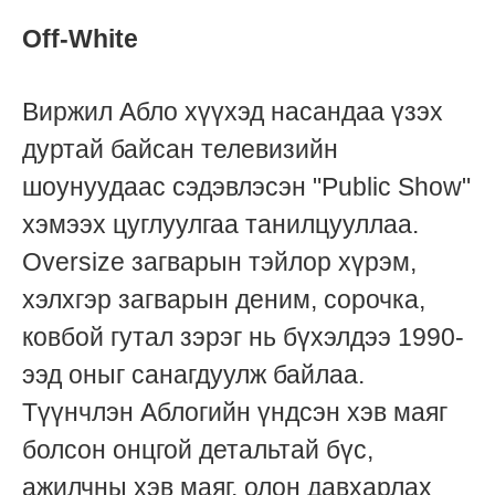
Off-White
Виржил Абло хүүхэд насандаа үзэх
дуртай байсан телевизийн
шоунуудаас сэдэвлэсэн "Public Show"
хэмээх цуглуулгаа танилцууллаа.
Oversize загварын тэйлор хүрэм,
хэлхгэр загварын деним, сорочка,
ковбой гутал зэрэг нь бүхэлдээ 1990-
ээд оныг санагдуулж байлаа.
Түүнчлэн Аблогийн үндсэн хэв маяг
болсон онцгой детальтай бүс,
ажилчны хэв маяг, олон давхарлах