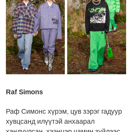
Raf Simons
Раф Симонс хүрэм, цув зэрэг гадуур
хувцсанд илүүтэй анхаарал
хандуулсан, хээнцэр чамин зүйлээс