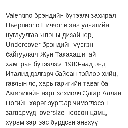
Valentino брэндийн бүтээлч захирал
Пьерпаоло Пиччоли энэ удаагийн
цуглуулгаа Японы дизайнер,
Undercover брэндийн үүсгэн
байгуулагч Жун Такахашитай
хамтран бүтээлээ. 1980-аад онд
Италид дэлгэрч байсан тэйлор хийц,
гавлын яс, харь гаригийн таваг ба
Америкийн нэрт зохиолч Эдгар Аллан
Погийн хөрөг зургаар чимэглэсэн
загварууд, oversize ноосон цамц,
хүрэм зэргээс бүрдсэн энэхүү