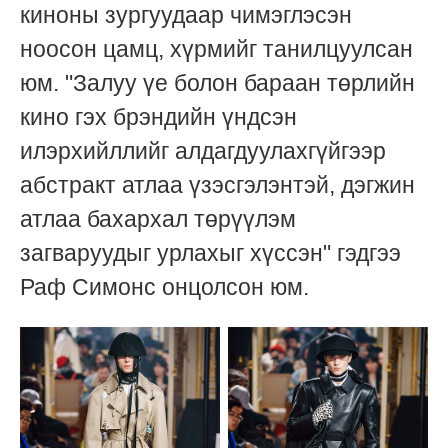
киноны зургуудаар чимэглэсэн
ноосон цамц, хүрмийг танилцуулсан
юм. "Залуу үе болон бараан төрлийн
кино гэх брэндийн үндсэн
илэрхийллийг алдагдуулахгүйгээр
абстракт атлаа үзэсгэлэнтэй, дэгжин
атлаа бахархал төрүүлэм
загваруудыг урлахыг хүссэн" гэдгээ
Раф Симонс онцолсон юм.