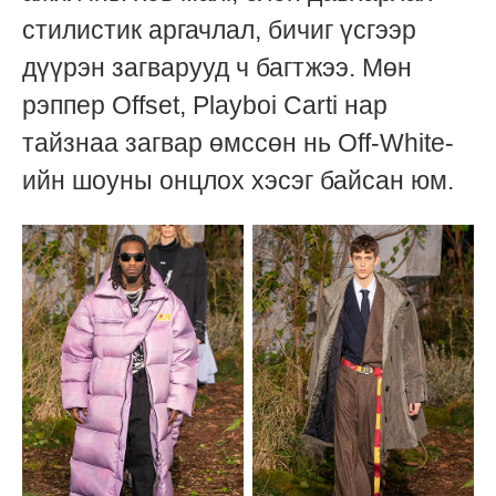
стилистик аргачлал, бичиг үсгээр
дүүрэн загварууд ч багтжээ. Мөн
рэппер Offset, Playboi Carti нар
тайзнаа загвар өмссөн нь Off-White-
ийн шоуны онцлох хэсэг байсан юм.