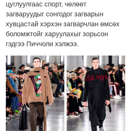
цуглуулгаас спорт, чөлөөт
загваруудыг сонгодог загварын
хувцастай хэрхэн загварчлан өмсөх
боломжтойг харуулахыг зорьсон
гэдгээ Пиччоли хэлжээ.