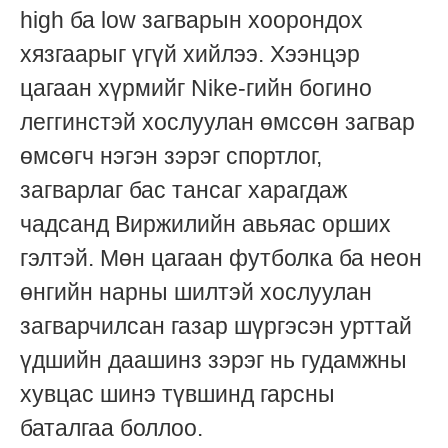
high ба low загварын хоорондох
хязгаарыг үгүй хийлээ. Хээнцэр
цагаан хүрмийг Nike-гийн богино
леггинстэй хослуулан өмссөн загвар
өмсөгч нэгэн зэрэг спортлог,
загварлаг бас тансаг харагдаж
чадсанд Виржилийн авьяас орших
гэлтэй. Мөн цагаан футболка ба неон
өнгийн нарны шилтэй хослуулан
загварчилсан газар шүргэсэн урттай
үдшийн даашинз зэрэг нь гудамжны
хувцас шинэ түвшинд гарсны
баталгаа боллоо.