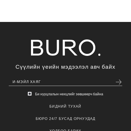
Сүүлийн үеийн мэдээлэл авч байх
Би нууцлалын нөхцлийг зөвшөөрч байна
БИДНИЙ ТУХАЙ
БЮРО 24/7 БУСАД ОРНУУДАД
ХОЛБОО БАРИХ