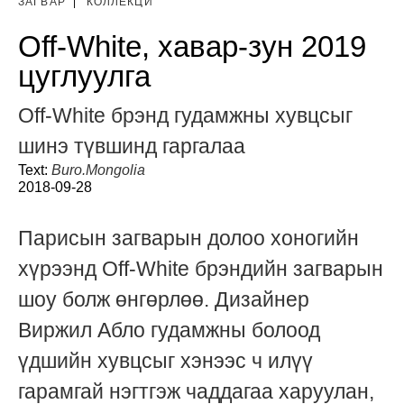
ЗАГВАР
|
КОЛЛЕКЦИ
Off-White, хавар-зун 2019
цуглуулга
Off-White брэнд гудамжны хувцсыг
шинэ түвшинд гаргалаа
Text:
Buro.Mongolia
2018-09-28
Парисын загварын долоо хоногийн
хүрээнд Off-White брэндийн загварын
шоу болж өнгөрлөө. Дизайнер
Виржил Абло гудамжны болоод
үдшийн хувцсыг хэнээс ч илүү
гарамгай нэгтгэж чаддагаа харуулан,