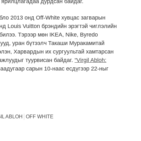
н ярилцлагадаа дурдсан байдаг.
ло 2013 онд Off-White хувцас загварын
нд Louis Vuitton брэндийн эрэгтэй чиглэлийн
илээ. Тэрээр мөн IKEA, Nike, Byredo
гууд, уран бүтээлч Такаши Муракамитай
элэн, Харвардын их сургуультай хамтарсан
ажлуудыг туурвисан байдаг.
"Virgil Abloh:
гаадугаар сарын 10-наас есдүгээр 22-ныг
IL ABLOH
OFF WHITE