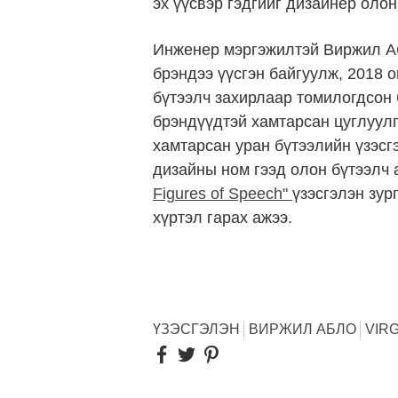
эх үүсвэр гэдгийг дизайнер оло
Инженер мэргэжилтэй Виржил Аб
брэндээ үүсгэн байгуулж, 2018 о
бүтээлч захирлаар томилогдсон б
брэндүүдтэй хамтарсан цуглуул
хамтарсан уран бүтээлийн үзэсг
дизайны ном гээд олон бүтээлч 
Figures of Speech"
үзэсгэлэн зур
хүртэл гарах ажээ.
ҮЗЭСГЭЛЭН
ВИРЖИЛ АБЛО
VIRG