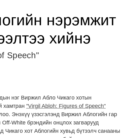
огийн нэрэмжит
ээлтээ хийнэ
 of Speech"
дын нэг Виржил Абло Чикаго хотын
й хамтран
"Virgil Abloh: Figures of Speech"
ллоо. Энэхүү үзэсгэлэнд Виржил Аблогийн гар
н Off-White брэндийн онцлох загварууд
д Чикаго хот Аблогийн хувьд бүтээлч санааны