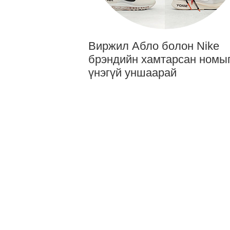
Виржил Абло болон Nike
брэндийн хамтарсан номы
үнэгүй уншаарай