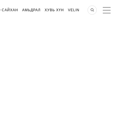
О САЙХАН
АМЬДРАЛ
ХУВЬ ХҮН
VELIN