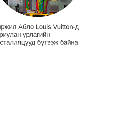
ржил Абло Louis Vuitton-д
риулан урлагийн
сталляцууд бүтээж байна