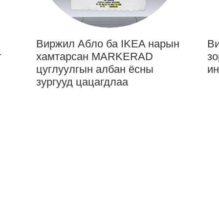
Виржил Абло ба IKEA нарын
Ви
г
хамтарсан MАRKERAD
зо
цуглуулгын албан ёсны
ин
зургууд цацагдлаа