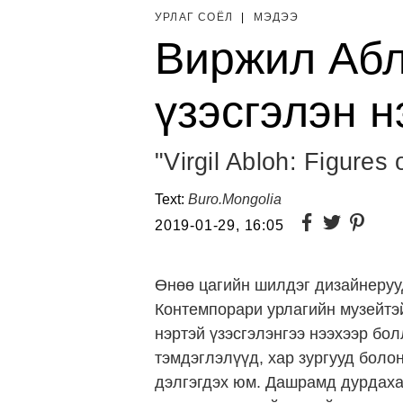
УРЛАГ СОЁЛ
|
МЭДЭЭ
Виржил Абл
үзэсгэлэн н
"Virgil Abloh: Figures
Text:
Buro.Mongolia
2019-01-29, 16:05
Өнөө цагийн шилдэг дизайнеруу
Контемпорари урлагийн музейтэ
нэртэй үзэсгэлэнгээ нээхээр бо
тэмдэглэлүүд, хар зургууд боло
дэлгэгдэх юм. Дашрамд дурдаха