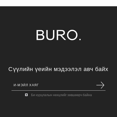
Сүүлийн үеийн мэдээлэл авч байх
Би нууцлалын нөхцлийг зөвшөөрч байна