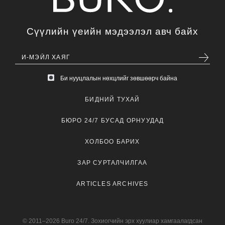
Сүүлийн үеийн мэдээлэл авч байх
Би нууцлалын нөхцлийг зөвшөөрч байна
БИДНИЙ ТУХАЙ
БЮРО 24/7 БУСАД ОРНУУДАД
ХОЛБОО БАРИХ
ЗАР СУРТАЛЧИЛГАА
ARTICLES ARCHIVES
© 2011–2026 Buro 24/7. Зохиогчийн эрх хуулиар хамгаалагдсан