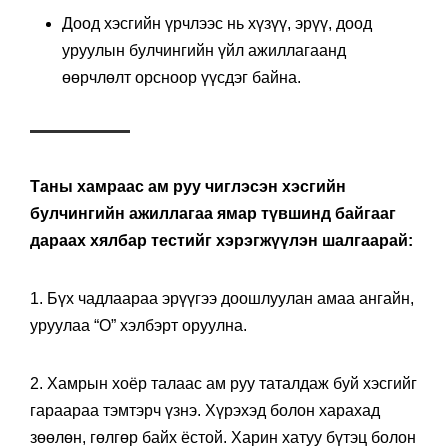
Доод хэсгийн үрчлээс нь хүзүү, эрүү, доод
уруулын булчингийн үйл ажиллагаанд
өөрчлөлт орсноор үүсдэг байна.
Таны хамраас ам руу чиглэсэн хэсгийн
булчингийн ажиллагаа ямар түвшинд байгааг
дараах хялбар тестийг хэрэгжүүлэн шалгаарай:
1. Бүх чадлаараа эрүүгээ доошлуулан амаа ангайн,
уруулаа “О” хэлбэрт оруулна.
2. Хамрын хоёр талаас ам руу таталдаж буй хэсгийг
гараараа тэмтэрч үзнэ. Хүрэхэд болон харахад
зөөлөн, гөлгөр байх ёстой. Харин хатуу бүтэц болон