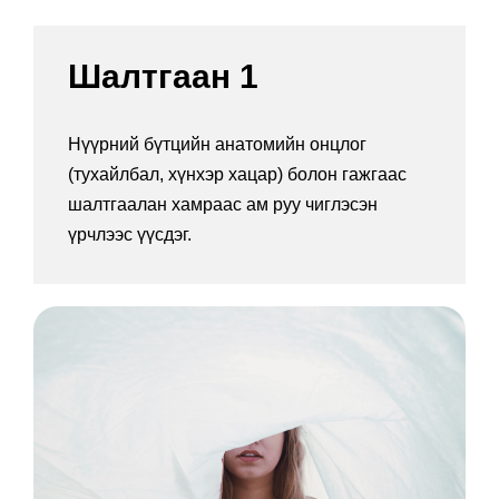
Шалтгаан 1
Нүүрний бүтцийн анатомийн онцлог
(тухайлбал, хүнхэр хацар) болон гажгаас
шалтгаалан хамраас ам руу чиглэсэн
үрчлээс үүсдэг.