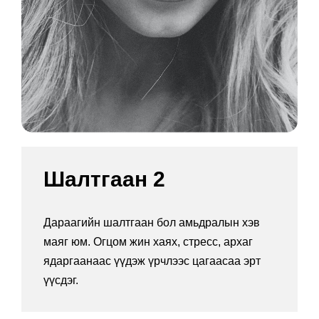
Шалтгаан 2
Дараагийн шалтгаан бол амьдралын хэв
маяг юм. Огцом жин хаях, стресс, архаг
ядаргаанаас үүдэж үрчлээс цагаасаа эрт
үүсдэг.