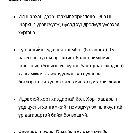
Ил шархан дээр наахыг хориглоно. Энэ нь
шархыг үрэвсүүлж, бусад хүндрэлүүд үүсэхэд
хүргэнэ.
Гүн венийн судасны тромбоз (бөглөрөл). Тус
наалт нь цусны эргэлтийг болон лимфийн
шингэний (биеийн ус, уураг, бактериас бүрдэнэ)
хангамжийг сайжруулдаг тул судасны
бөглөрөлтэй хүн хэрэглэхийг хатуу хориглодог.
Идэвхтэй хорт хавдартай бол. Хорт хавдрын
үед цусны хангамжийг нэмэгдүүлэх нь аюултай
үр дагавартай байж болзошгүй.
Чихрийн шижин. Биеийн аль нэг хэсгийн