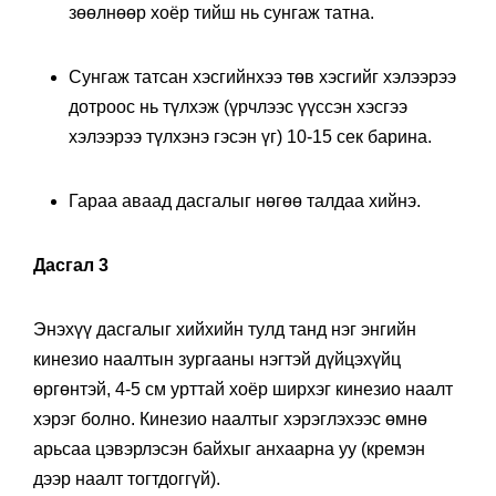
зөөлнөөр хоёр тийш нь сунгаж татна.
Сунгаж татсан хэсгийнхээ төв хэсгийг хэлээрээ
дотроос нь түлхэж (үрчлээс үүссэн хэсгээ
хэлээрээ түлхэнэ гэсэн үг) 10-15 сек барина.
Гараа аваад дасгалыг нөгөө талдаа хийнэ.
Дасгал 3
Энэхүү дасгалыг хийхийн тулд танд нэг энгийн
кинезио наалтын зургааны нэгтэй дүйцэхүйц
өргөнтэй, 4-5 см урттай хоёр ширхэг кинезио наалт
хэрэг болно. Кинезио наалтыг хэрэглэхээс өмнө
арьсаа цэвэрлэсэн байхыг анхаарна уу (кремэн
дээр наалт тогтдоггүй).