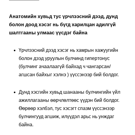
Анатомийн хувьд тус үрчлээсний дээд, дунд
болон доод хэсэг нь бүгд харилцан адилгүй
шалтгааны улмаас үүсдэг байна
Үрчлээсний дээд хэсэг нь хамрын хажуугийн
болон дээд уруулын булчинд гипертонус
(булчинг ачаалаагүй байхад ч чангарсан/
агшсан байхыг хэлнэ ) үүссэнээр бий болдог.
Дунд хэсгийн хувьд шанааны булчингийн үйл
ажиллагааны өөрчлөлтөөс үүдэн бий болдог.
Өөрөөр хэлбэл, тус хэсэгт спазм үүссэнээр
булчингууд агшиж, илүүдэл арьс нь унждаг
байна.