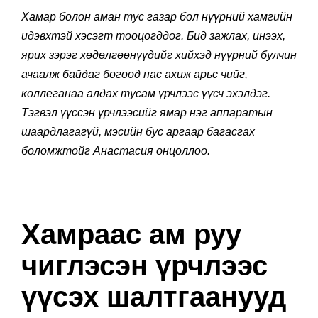
Хамар болон аман тус газар бол нүүрний хамгийн
идэвхтэй хэсэгт тооцогддог. Бид зажлах, инээх,
ярих зэрэг хөдөлгөөнүүдийг хийхэд нүүрний булчин
ачаалж байдаг бөгөөд нас ахиж арьс чийг,
коллеганаа алдах тусам үрчлээс үүсч эхэлдэг.
Тэгвэл үүссэн үрчлээсийг ямар нэг аппаратын
шаардлагагүй, мэсийн бус аргаар багасгах
боломжтойг Анастасия онцоллоо.
Хамраас ам руу
чиглэсэн үрчлээс
үүсэх шалтгаанууд