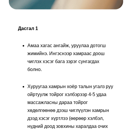
Дасгал 1
Амаа хагас ангайж, уруулаа дотогш
жимийнэ. Ингэснээр хамраас доош
чиглэх хэсэг бага зэрэг сунгагдах
болно.
Хуруугаа хамрын хоёр талын угалз руу
ойртуулж тойрог хэлбэрээр 4-5 удаа
массажласны дараа тойрог
хөдөлгөөнөө дээш чиглүүлэн хамрын
дээд хэсэг хүртлээ (өөрөөр хэлбэл,
нүдний доод зовхины харалдаа очих