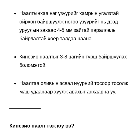
Наалтынхаа нэг үзүүрийг хамрын угалзтай
ойрхон байршуулж нөгөө үзүүрийг нь дээд
уруулын захаас 4-5 мм зайтай параллель
байрлалтай хоёр талдаа наана.
Кинезио наалтыг 3-8 цагийн турш байршуулах
боломжтой.
Наалтаа оливын эсвэл нүүрний тосоор тосолж
маш удаанаар хуулж авахыг анхаарна уу.
Кинезио наалт гэж юу вэ?