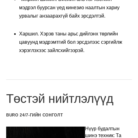
мэдрэл буурсан үед кинезио наалтын хариу
урвалыг анзаарахгүй байх эрсдэлтэй.
Харшил. Хэрэв таны арьс дийлэнх төрлийн
цавуунд мэдрэмтгий бол эрсдэлээс сэргийлж
хэрэглэхээс зайлсхийгээрэй.
Төстэй нийтлэлүүд
BURO 24/7-ГИЙН СОНГОЛТ
Нүүр будалтын
шинэ техник: Та