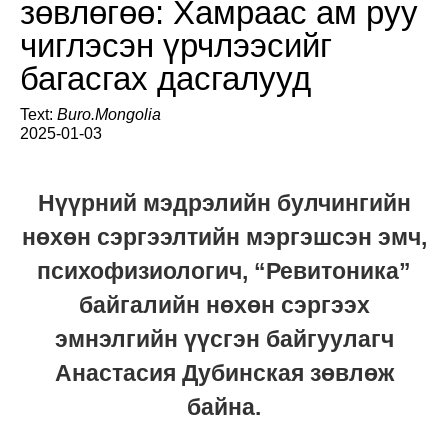
зөвлөгөө: Хамраас ам руу
чиглэсэн үрчлээсийг
багасгах дасгалууд
Text:
Buro.Mongolia
2025-01-03
Нүүрний мэдрэлийн булчингийн
нөхөн сэргээлтийн мэргэшсэн эмч,
психофизиологич, “Ревитоника”
байгалийн нөхөн сэргээх
эмнэлгийн үүсгэн байгуулагч
Анастасия Дубинская зөвлөж
байна.