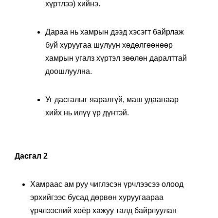
хүртлээ) хийнэ.
Дараа нь хамрын дээд хэсэгт байрлаж
буй хуруугаа шулуун хөдөлгөөнөөр
хамрын угалз хүртэл зөөлөн даралттай
доошлуулна.
Уг дасгалыг яаралгүй, маш удаанаар
хийх нь илүү үр дүнтэй.
Дасгал 2
Хамраас ам руу чиглэсэн үрчлээсээ олоод
эрхийгээс бусад дөрвөн хуруугаараа
үрчлээсний хоёр хажуу талд байрлуулан