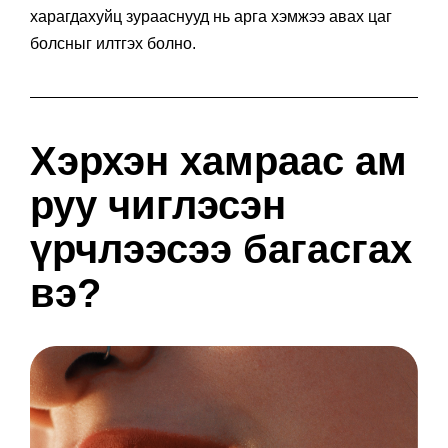
харагдахуйц зурааснууд нь арга хэмжээ авах цаг
болсныг илтгэх болно.
Хэрхэн хамраас ам
руу чиглэсэн
үрчлээсээ багасгах
вэ?