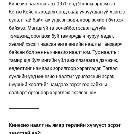
Кинезио наалтыг анх 1970 онд Японы эрдэмтэн
Кензо Кейс нь хөдөлгөөнд саад учруулдаггүй хэрнээ
суналттай байлгах үндсэн зорилгоор зохион бүтээж
байжээ. Магадгүй та волейбол эсвэл дугуйн
тэмцээнд оролцож буй тамирчдын нуруу, өвдөг,
хэвлий хэсэгт наасан өнгө өнгийн наалтыг анзаарч
байсан бол энэ нь кинезио наалт юм. Тус наалтыг
тамирчид булчингийн үйл ажиллагаагаа дэмжиж,
өвдөлтийг намдаах зорилгоор хэрэглэдэг. Тэгвэл
сүүлийн үед кинезио наалтыг үрчлээсний эсрэг,
нүүрний хөөлтийг намдаах зэрэг гоо сайхны
салбарт өргөнөөр хэрэглэж эхэлсэн юм.
Кинезио наалт нь ямар төрлийн хүмүүст эсрэг
заалттай вэ?: