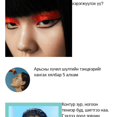
хэрэгжүүлэх үү?
Арьсны хүчил шүлтийн тэнцвэрийг
хангах хялбар 5 алхам
Контур зур, ногоон
тениэр буд, шигтгээ наа.
Гэхдээ доод зовхин