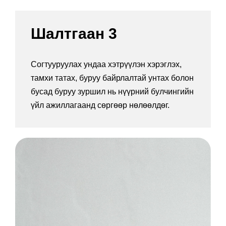
Шалтгаан 3
Согтууруулах ундаа хэтрүүлэн хэрэглэх,
тамхи татах, буруу байрлалтай унтах болон
бусад буруу зуршил нь нүүрний булчингийн
үйл ажиллагаанд сөргөөр нөлөөлдөг.