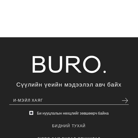
Сүүлийн үеийн мэдээлэл авч байх
Би нууцлалын нөхцлийг зөвшөөрч байна
БИДНИЙ ТУХАЙ