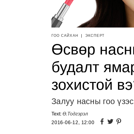
ГОО САЙХАН
|
ЭКСПЕРТ
Өсвөр насн
будалт яма
зохистой вэ
Залуу насны гоо үзэс
Text:
Ө.Тодгэрэл
2016-06-12, 12:00