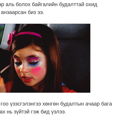
эр аль болох байгалийн будалттай охид
 анзаарсан биз ээ.
 гоо үзэсгэлэнгээ хөнгөн будалтын ачаар бага
ах нь зүйтэй гэж бид үзлээ.