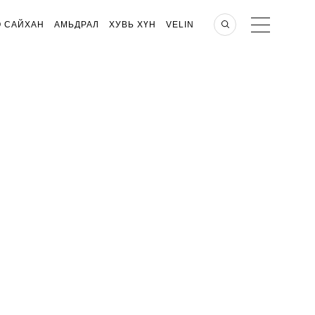
О САЙХАН
АМЬДРАЛ
ХУВЬ ХҮН
VELIN