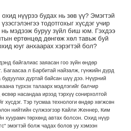
охид нүүрээ будах нь зөв үү? Эмэгтэй
 үзэсгэлэнгээ тодотгохыг хүсдэг учир
 нь мэдээж буруу зүйл биш юм. Гэхдээ
лтын ертөнцөд дөнгөж хөл тавьж буй
охид юуг анхаарах хэрэгтэй бол?
дэнд байгалиас заяасан гоо зүйн өндөр
. Багаасаа л Барбитай найзалж, гүнжийн дүрд
а будуулах дуртай байсан шүү дээ. Нүүрний
 хаана түрхэх талаарх мэдлэгийг балчир
 өсвөр насандаа ирээд тэрхүү сонирхолтой
г хүсдэг. Тэр тусмаа технологи өндөр хөгжсөн
олон нийтийн сүлжээгээр Кайли Женнер, Ким
эйн хуурамч төрхөнд автах болсон. Охид нүүр
гс" эмэгтэй болж чадах болов уу хэмээн