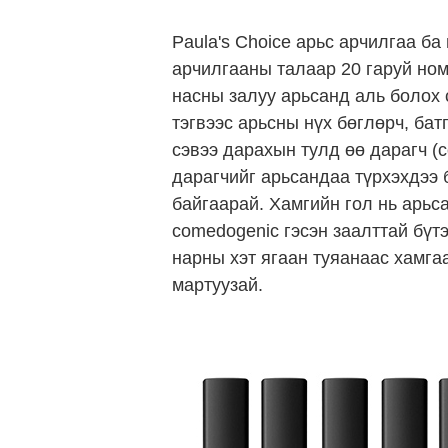
Paula's Choice арьс арчилгаа ба
арчилгааны талаар 20 гаруй но
насны залуу арьсанд аль болох с
тэгвээс арьсны нүх бөглөрч, ба
сэвээ дарахын тулд өө дарагч (c
дарагчийг арьсандаа түрхэхдээ 
байгаарай. Хамгийн гол нь арьса
comedogenic гэсэн заалттай бүт
нарны хэт ягаан туяанаас хамга
мартуузай.