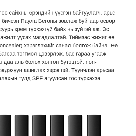
 гоо сайхны брэндийн үүсгэн байгуулагч, арьс
м бичсэн Паула Бегоны зөвлөж буйгаар өсвөр
уурь крем түрхэхгүй байх нь зүйтэй аж. Эс
тгажилт үүсэх магадлалтай. Тиймээс жижиг өө
oncealer) хэрэглэхийг санал болгож байна. Өө
багсаа тогтмол цэвэрлэж, бас гараа угааж
ндаа аль болох хөнгөн бүтэцтэй, non-
ээгдэхүүн ашиглах хэрэгтэй. Түүнчлэн арьсаа
алахын тулд SPF агуулсан тос түрхэхээ