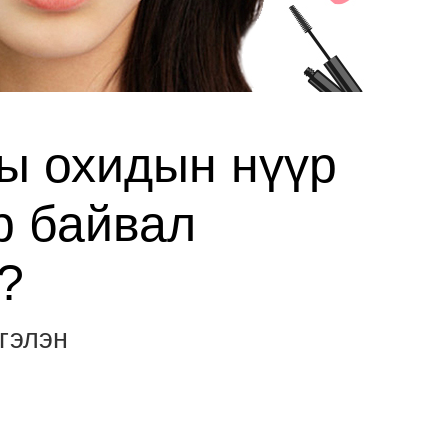
ы охидын нүүр
р байвал
?
гэлэн