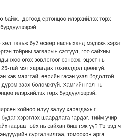
ө байж, дотоод ертөнцөө илэрхийлэх төрх
бүрдүүлээрэй
 хөл тавьж буй өсвөр насныханд мэдээж хэрэг
эргэн тойрны загварын сэтгүүл, гоо сайхны
идынхоо өгөх зөвлөгөөг сонсож, эцэст нь
э 25-тай мэт харагдах тохиолдол цөөнгүй.
эн хэв маягтай, өөрийн гэсэн үзэл бодолтой
н дүрэм заах боломжгүй. Хамгийн гол нь
өнцөө илэрхийлэх төрх бүрдүүлээрэй.
ширсөн хойноо илүү залуу харагдахыг
 будаг хэрэглэх шаардлага гардаг. Тийм учир
айхнаараа гоёх нь сайхан биш гэж үү? Тэгээд ч
рэндүүдийн сурталчилгаа, томоохон арга