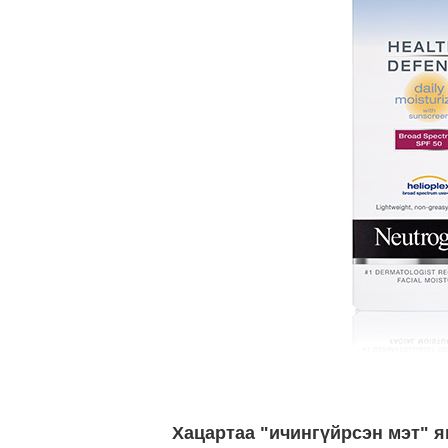
Хацартаа "ичингүйрсэн мэт" я