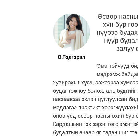
Өсвөр насны 
хүн бүр гоо
нүүрээ будах
нүүр буда
залуу 
Ө.Тодгэрэл
Эмэгтэйчүүд би
мэдрэмж байдаг
хувирахыг хүсч, ээжээрээ хумса
будаг гэж юу болох, аль будгийг
наснаасаа эхлэн цуглуулсан бид
мэдлэгээ практикт хэрэгжүүлэхий
өнөө үед өсвөр насны охин бүр 
Кардашьян гэх зэрэг төгс эмэгт
будалтын ачаар яг тэдэн шиг "тө