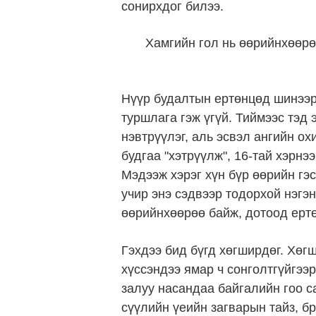
сонирхдог билээ.
Хамгийн гол нь өөрийнхөөрө
Нүүр будалтын ертөнцөд шинээр
туршлага гэж үгүй. Тиймээс тэд 
нэвтрүүлэг, аль эсвэл ангийн ох
будгаа "хэтрүүлж", 16-тай хэрнэ
Мэдээж хэрэг хүн бүр өөрийн гэс
учир энэ сэдвээр тодорхой нэгэ
өөрийнхөөрөө байж, дотоод ерт
Гэхдээ бид бүгд хөгширдөг. Хөг
хүссэндээ ямар ч сонголтгүйгээр
залуу насандаа байгалийн гоо с
сүүлийн үеийн загварын тайз, б