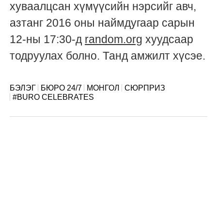
хуваалцсан хүмүүсийн нэрсийг авч,
choice/buro-
азтанг 2016 оны наймдугаар сарын
tedy-
12-ны 17:30-д
random.org
хуудсаар
eznee-
тодруулах болно. Танд амжилт хүсэе.
haij-
bna.html
БЭЛЭГ
БЮРО 24/7
МОНГОЛ
СЮРПРИЗ
#BURO CELEBRATES