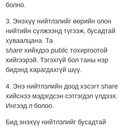
болно.
3. Энэхүү нийтлэлийг өөрийн олон
нийтийн сүлжээнд түгээж, бусадтай
хуваалцана. Та
s
hare
хийхдээ
public
тохиргоотой
хийгээрэй. Тэгэхгүй бол таны нэр
бидэнд харагдахгүй шүү.
4. Энэ нийтлэлийн доод хэсэгт share
хийснээ мэдэгдсэн сэтгэгдэл үлдээх.
Ингээд л болоо.
Эх
Бид энэхүү нийтлэлийг бусадтай
сурвалж:
http://www.buro247.mn/lifestyle/