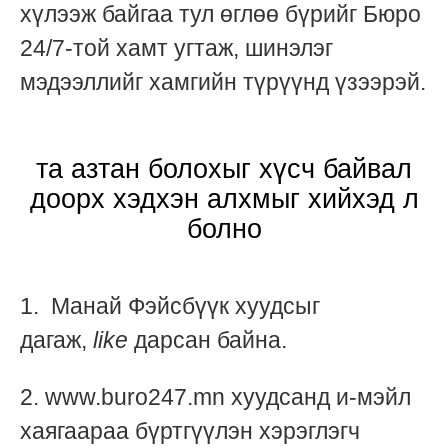
хүлээж байгаа тул өглөө бүрийг Бюро
24/7-той хамт угтаж, шинэлэг
мэдээллийг хамгийн түрүүнд үзээрэй.
та азтан болохыг хүсч байвал
доорх хэдхэн алхмыг хийхэд л
болно
1. М
анай Фэйсбүүк хуудсыг
дагаж,
like
дарсан байна.
2. www.buro247.mn хуудсанд и-мэйл
хаягаараа бүртгүүлэн хэрэглэгч