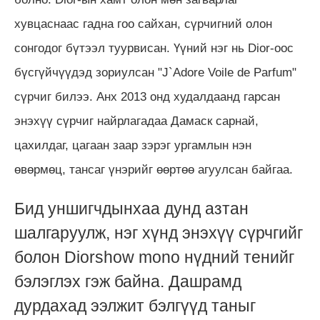
хувцаснаас гадна гоо сайхан, сүрчигний олон
сонгодог бүтээл туурвисан. Үүний нэг нь Dior-оос
бүсгүйчүүдэд зориулсан "J`Adore Voile de Parfum"
сүрчиг билээ. Анх 2013 онд худалдаанд гарсан
энэхүү сүрчиг найрлагадаа Дамаск сарнай,
цахилдаг, цагаан заар зэрэг ургамлын нэн
өвөрмөц, тансаг үнэрийг өөртөө агуулсан байгаа.
Бид
уншигчдынхаа дунд азтан
шалгаруулж, нэг хүнд
энэхүү сүрчгийг
болон Diorshow mono нүдний тенийг
бэлэглэх гэж байна. Дашрамд
дурдахад ээлжит бэлгүүд таныг