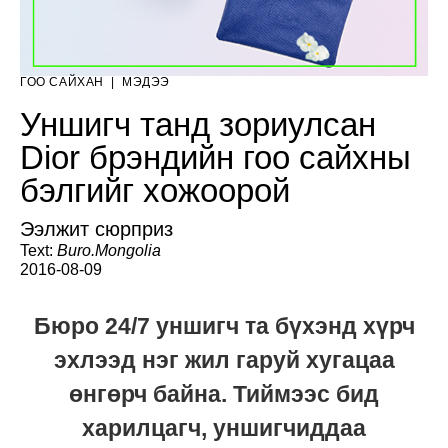
ГОО САЙХАН
|
МЭДЭЭ
Уншигч танд зориулсан
Dior брэндийн гоо сайхны
бэлгийг хожоорой
Ээлжит сюрприз
Text:
Buro.Mongolia
2016-08-09
Бюро 24/7 уншигч та бүхэнд хүрч
эхлээд нэг жил гаруй хугацаа
өнгөрч байна. Тиймээс бид
харилцагч, уншигчиддаа