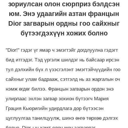
зориулсан олон сюрприз бэлдсэн
юм. Энэ удаагийн азтан францын
Dior загварын ордны гоо сайхныг
бүтээгдэхүүн хожих болно
"Dior!" гэдэг үг ямар ч эмэгтэйг догдлуулна гэдэгт
бид итгэдэг. Тэд үргэлж шилдэг нь байсаар ирсэн
тул дэлхийн бүх л үзэсгэлэнт эмэгтэйчүүдийн гоо
сайхныг улам бадрааж, сэтгэлд нь аз жаргалын оч
нэмж өгдөг билээ. Францын загварын ордон энэ
улирлаас эхлэн загвар зохион бүтээгч Мария
Грация Кьюригийн удирдлага дор бүтээсэн
цуглуулгаа танилцуулж, шинэ өнгө төрхөө дэлгэх
болно. Dior-ын хамт олон мөн загварлаг