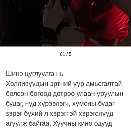
01
/
/
/
/
/
5
Шинэ цуглуулга нь
Холливүүдын
эртний
уур амьсгалтай
болсон бөгөөд дотроо улаан уруулын
будаг, нүд хүрээлэгч, хумсны будаг
зэрэг бүхий л хэрэгтэй хэрэгслүүд
агуулж байгаа. Хуучны кино одууд