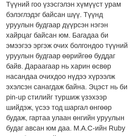
Түүний гоо үзэсгэлэн хүмүүст урам
бэлэглэдэг байсан шүү. Түүнд
уруулын будгаар дүүрсэн нэгэн
хайрцаг байсан юм. Багадаа би
эмээгээ эргэж очих болгондоо түүний
уруулын будгаар өөрийгөө буддаг
байв. Дараагаар нь харин өсвөр
насандаа очихдоо нүдээ хүрээлж
эхэлсэн санагдаж байна. Эцэст нь би
pin-up стилийг туршиж үзэхээр
шийдэж, үсээ тод шаргал өнгөөр
будаж, гартаа улаан өнгийн уруулын
будаг авсан юм даа. M.A.C-ийн Ruby