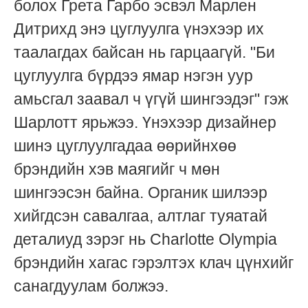
болох Грета Гарбо эсвэл Марлен
Дитрихд энэ цуглуулга үнэхээр их
таалагдах байсан нь гарцаагүй. "Би
цуглуулга бүрдээ ямар нэгэн уур
амьсгал заавал ч үгүй шингээдэг" гэж
Шарлотт ярьжээ. Үнэхээр дизайнер
шинэ цуглуулгадаа өөрийнхөө
брэндийн хэв маягийг ч мөн
шингээсэн байна. Органик шилээр
хийгдсэн савалгаа, алтлаг туяатай
деталиуд зэрэг нь Charlotte Olympia
брэндийн хагас гэрэлтэх клач цүнхийг
санагдуулам болжээ.