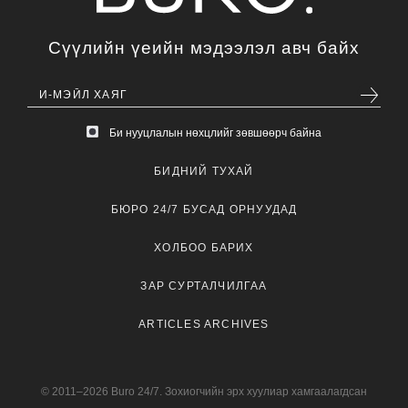
Сүүлийн үеийн мэдээлэл авч байх
Би нууцлалын нөхцлийг зөвшөөрч байна
БИДНИЙ ТУХАЙ
БЮРО 24/7 БУСАД ОРНУУДАД
ХОЛБОО БАРИХ
ЗАР СУРТАЛЧИЛГАА
ARTICLES ARCHIVES
© 2011–2026 Buro 24/7. Зохиогчийн эрх хуулиар хамгаалагдсан