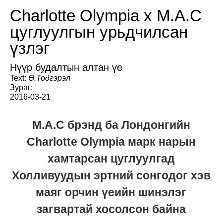
Charlotte Olympia x M.A.C
цуглуулгын урьдчилсан
үзлэг
Нүүр будалтын алтан үе
Text:
Ө.Тодгэрэл
Зураг:
2016-03-21
M.A.C брэнд ба Лондонгийн
Charlotte Olympia марк нарын
хамтарсан цуглуулгад
Холливуудын эртний сонгодог хэв
маяг орчин үеийн шинэлэг
загвартай хосолсон байна