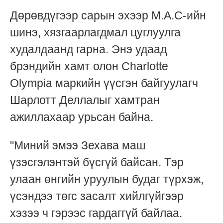
Дөрөвдүгээр сарын эхээр M.A.C-ийн
шинэ, хязгаарлагдмал цуглуулга
худалдаанд гарна. Энэ удаад
брэндийн хамт олон Charlotte
Olympia маркийн үүсгэн байгуулагч
Шарлотт Деллалыг хамтран
ажиллахаар урьсан байна.
"Миний эмээ Зехава маш
үзэсгэлэнтэй бүсгүй байсан. Тэр
улаан өнгийн уруулын будаг түрхэж,
үсэндээ төгс засалт хийлгүйгээр
хэзээ ч гэрээс гардаггүй байлаа.