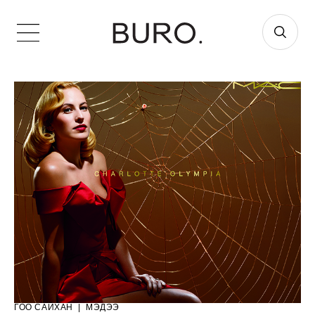
ГОО САЙХАН
|
МЭДЭЭ