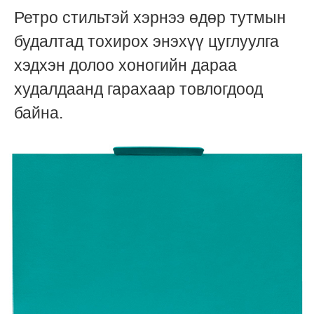
Ретро стильтэй хэрнээ өдөр тутмын
будалтад тохирох энэхүү цуглуулга
хэдхэн долоо хоногийн дараа
худалдаанд гарахаар товлогдоод
байна.