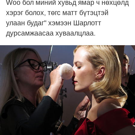
Woo бол миний хувьд ямар ч нөхцөлд
хэрэг болох, төгс матт бүтэцтэй
улаан будаг" хэмээн Шарлотт
дурсамжаасаа хуваалцлаа.