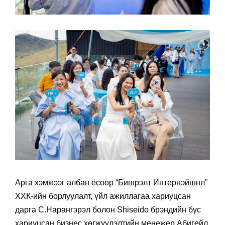
Арга хэмжээг албан ёсоор “Бишрэлт Интернэйшнл”
ХХК-ийн борлуулалт, үйл ажиллагаа хариуцсан