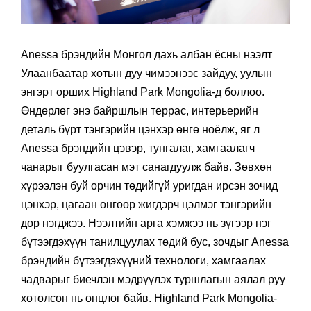
Anessa брэндийн Монгол дахь албан ёсны нээлт
Улаанбаатар хотын дуу чимээнээс зайдуу, уулын
энгэрт орших Highland Park Mongolia-д боллоо.
Өндөрлөг энэ байршлын террас, интерьерийн
деталь бүрт тэнгэрийн цэнхэр өнгө ноёлж, яг л
Anessa брэндийн цэвэр, тунгалаг, хамгаалагч
чанарыг буулгасан мэт санагдуулж байв. Зөвхөн
хүрээлэн буй орчин төдийгүй уригдан ирсэн зочид
цэнхэр, цагаан өнгөөр жигдэрч цэлмэг тэнгэрийн
дор нэгджээ. Нээлтийн арга хэмжээ нь зүгээр нэг
бүтээгдэхүүн танилцуулах төдий бус, зочдыг Anessa
брэндийн бүтээгдэхүүний технологи, хамгаалах
чадварыг биечлэн мэдрүүлэх туршлагын аялал руу