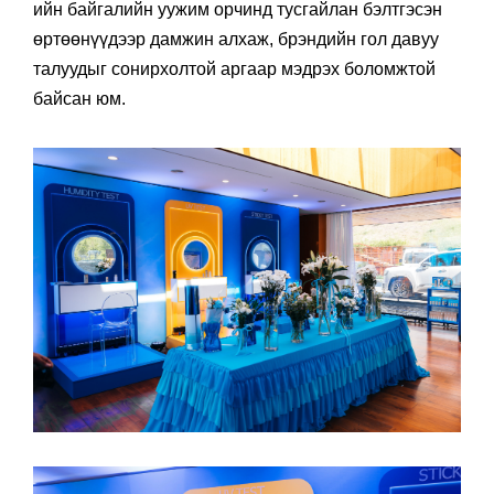
хөтөлсөн нь онцлог байв. Highland Park Mongolia-
ийн байгалийн уужим орчинд тусгайлан бэлтгэсэн
өртөөнүүдээр дамжин алхаж, брэндийн гол давуу
талуудыг сонирхолтой аргаар мэдрэх боломжтой
байсан юм.