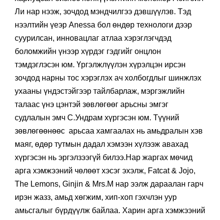
дарга С.Нарангэрэл болон Shiseido брэндийн бүс
хариуцсан бизнес хөгжүүлэлтийн менежер Абигейл
Ли нар нээж, зочдод мэндчилгээ дэвшүүлэв. Тэд
нээлтийн үеэр Anessa бол өндөр технологи дээр
суурилсан, инновацлаг атлаа хэрэглэгчдэд
боломжийн үнээр хүрдэг гэдгийг онцлон
тэмдэглэсэн юм. Үргэлжлүүлэн хүрэлцэн ирсэн
зочдод нарны тос хэрэглэх ач холбогдлыг шинжлэх
ухааны үндэстэйгээр тайлбарлаж, мэргэжлийн
талаас үнэ цэнтэй зөвлөгөөг арьсны эмгэг
судлалын эмч С.Ундрам хүргэсэн юм. Түүний
зөвлөгөөнөөс арьсаа хамгаалах нь амьдралын хэв
маяг, өдөр тутмын дадал хэмээн хүлээж авахад
хүргэсэн нь эргэлзээгүй билээ.Нар жаргах мөчид
арга хэмжээний чөлөөт хэсэг эхэлж, Fatcat & Jojo,
The Lemons, Ginjin & Mrs.M нар ээлж дараалан гарч
ирэн жазз, амьд хөгжим, хип-хоп гэхчлэн уур