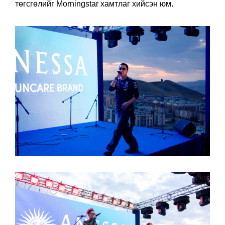
амьсгалыг бүрдүүлж байлаа. Харин арга хэмжээний
төгсгөлийг Morningstar хамтлаг хийсэн юм.