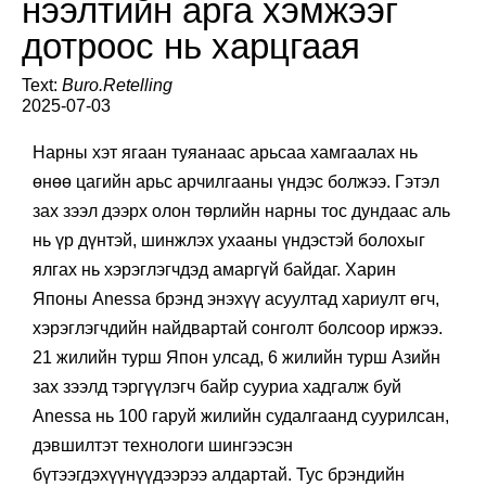
Японы Anessa брэндийн
нээлтийн арга хэмжээг
дотроос нь харцгаая
Text:
Buro.Retelling
2025-07-03
Нарны хэт ягаан туяанаас арьсаа хамгаалах нь
өнөө цагийн арьс арчилгааны үндэс болжээ. Гэтэл
зах зээл дээрх олон төрлийн нарны тос дундаас аль
нь үр дүнтэй, шинжлэх ухааны үндэстэй болохыг
ялгах нь хэрэглэгчдэд амаргүй байдаг. Харин
Японы Anessa брэнд энэхүү асуултад хариулт өгч,
хэрэглэгчдийн найдвартай сонголт болсоор иржээ.
21 жилийн турш Япон улсад, 6 жилийн турш Азийн
зах зээлд тэргүүлэгч байр сууриа хадгалж буй
Anessa нь 100 гаруй жилийн судалгаанд суурилсан,
дэвшилтэт технологи шингээсэн