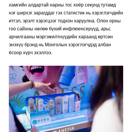
бүтээгдэхүүнүүдээрээ алдартай. Тус брэндийн
хамгийн алдартай нарны тос хоёр секунд тутамд
нэг ширхэг зарагддаг гэх статистик нь хэрэглэгчдийн
итгэл, эрэлт хэрэгцээг тодхон харуулна. Олон орны
гоо сайхны нөлөө бүхий инфлюенсерүүд, арьс
арчилгааны мэргэжилтнүүдийн хараанд өртсөн
энэхүү брэнд нь Монголын хэрэглэгчдэд албан
ёсоор хүрч эхэллээ.