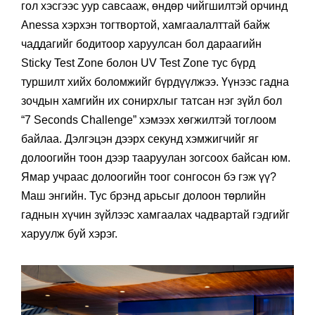
Тухайлбал Humidity Test Zone гэх хэсэгт ширээний
гол хэсгээс уур савсааж, өндөр чийгшилтэй орчинд
Anessa хэрхэн тогтвортой, хамгаалалттай байж
чаддагийг бодитоор харуулсан бол дараагийн
Sticky Test Zone болон UV Test Zone тус бүрд
туршилт хийх боломжийг бүрдүүлжээ. Үүнээс гадна
зочдын хамгийн их сонирхлыг татсан нэг зүйл бол
“7 Seconds Challenge” хэмээх хөгжилтэй тоглоом
байлаа. Дэлгэцэн дээрх секунд хэмжигчийг яг
долоогийн тоон дээр тааруулан зогсоох байсан юм.
Ямар учраас долоогийн тоог сонгосон бэ гэж үү?
Маш энгийн. Тус брэнд арьсыг долоон төрлийн
гаднын хүчин зүйлээс хамгаалах чадвартай гэдгийг
харуулж буй хэрэг.