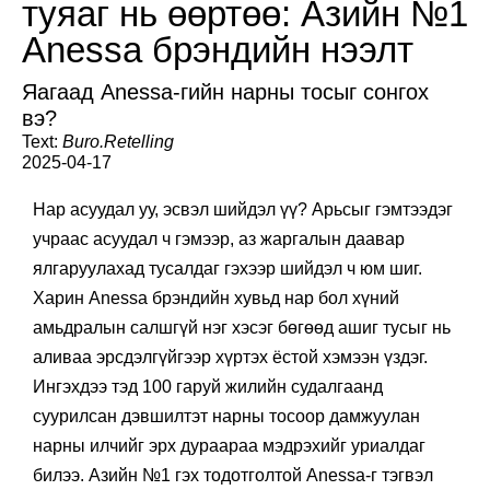
туяаг нь өөртөө: Азийн №1
Anessa брэндийн нээлт
Яагаад Anessa-гийн нарны тосыг сонгох
вэ?
Text:
Buro.Retelling
2025-04-17
Нар асуудал уу, эсвэл шийдэл үү? Арьсыг гэмтээдэг
учраас асуудал ч гэмээр, аз жаргалын даавар
ялгаруулахад тусалдаг гэхээр шийдэл ч юм шиг.
Харин Anessa брэндийн хувьд нар бол хүний
амьдралын салшгүй нэг хэсэг бөгөөд ашиг тусыг нь
аливаа эрсдэлгүйгээр хүртэх ёстой хэмээн үздэг.
Ингэхдээ тэд 100 гаруй жилийн судалгаанд
суурилсан дэвшилтэт нарны тосоор дамжуулан
нарны илчийг эрх дураараа мэдрэхийг уриалдаг
билээ. Азийн №1 гэх тодотголтой Anessa-г тэгвэл