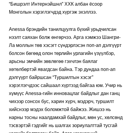
“Бишрэлт Интернэйшнл” ХХК албан ёсоор
Монголын хэрэглэгчдэд хүргэж эхэллээ.
Anessa брэндийн танилцуулга бүхий урьдчилсан
нээлт саяхан болж өнгөрчээ. Арга хэмжээ Шангри-
Ла моллын төв хэсэгт сүндэрлэсэн поп-ап дэлгүүрт
болсон бөгөөд олон төрлийн урлагийн үзүүлбэр,
арьсны эмчийн зөвлөгөө гэхчлэн баялаг
хөтөлбөртэй явагдсан байна. Тэр дундаа поп-ап
дэлгүүрт байршсан
“Туршилтын хэсэг”
хэрэглэгчдээс сайшаал хүртээд байгаа юм. Учир нь
хүмүүс Anessa-гийн инновацлаг байдлыг дан ганц
чихээр сонсох бус, харин хүрч, мэдэрч, туршилт
хийснээр мэдэх боломжтой байжээ. Жишээ нь
нарны тосны наалдамхай байдлыг, мөн ус, хөлсөнд
тэсвэртэй гэдгийг нь шалгах зориулалттай тусгай