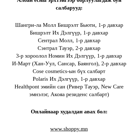
Албан ёсны эрхтэйгээр борлуулагдаж буй
салбарууд:
Шангри-ла Молл Бишрэлт Бьюти, 1-р давхар
Бишрэлт Их Дэлгүүр, 1-р давхар
Сентрал Молл, 1-р давхар
Сэнтрал Тауэр, 2-р давхар
3-р хороолол Номин Их Дэлгүүр, 1-р давхар
И-Март (Хан-Уул, Сансар, Баянгол), 2-р давхар
Cose cosmetics-ын бүх салбарт
Polaris Их Дэлгүүр, 1-р давхар
Healthpont эмийн сан (Ривер Тауэр, New Care
эмнэлэг, Акояа резиденс салбарт)
Онлайнаар худалдан авах бол:
www.shoppy.mn