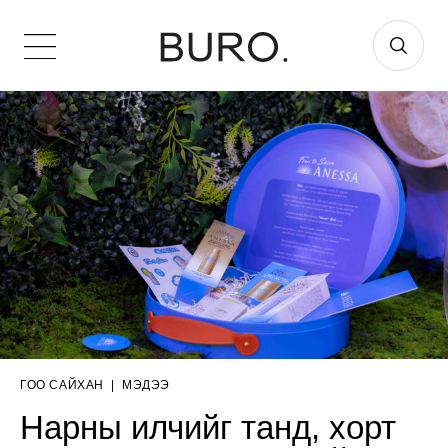
ГОО САЙХАН
|
МЭДЭЭ
Нарны илчийг танд, хорт