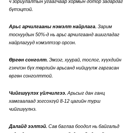
ч зориулалтын угаагчаар хормын дотор задардаг
бүтэцтэй.
Арьс арчилгааны нэмэлт найрлага.
Зарим
тоснуудын 50%-д нь арьс арчилгаанд ашигладаг
найрлагууд нэмэлтээр орсон.
Өргөн сонголт.
Эмзэг
, хуурай, тослог, хүүхдийн
гэхчлэн бүх төрлийн арьсанд нийцүүлж гаргасан
өргөн сонголттой.
Чийгшүүлэх үйлчилгээ.
Арьсыг дан ганц
хамгаалаад зогсохгүй 8-12 цагийн турш
чийгшүүлнэ.
Далайд ээлтэй.
Сав баглаа боодол нь байгальд