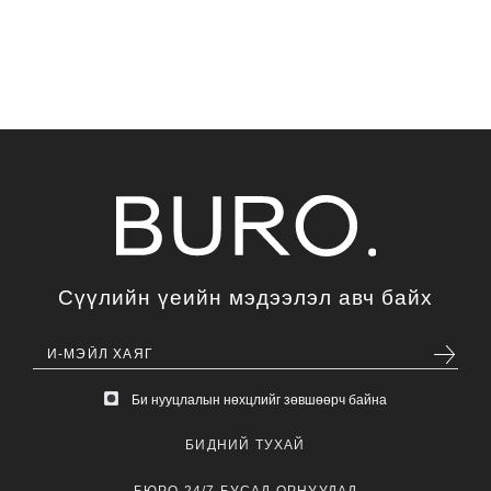
Сүүлийн үеийн мэдээлэл авч байх
Би нууцлалын нөхцлийг зөвшөөрч байна
БИДНИЙ ТУХАЙ