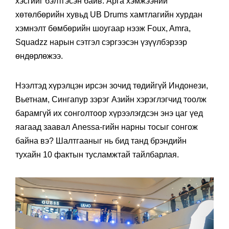
хэсгийг бэлтгэсэн байв. Арга хэмжээний
хөтөлбөрийн хувьд UB Drums хамтлагийн хурдан
хэмнэлт бөмбөрийн шоугаар нээж Foux, Amra,
Squadzz нарын сэтгэл сэргээсэн үзүүлбэрээр
өндөрлөжээ.
Нээлтэд хүрэлцэн ирсэн зочид төдийгүй Индонези,
Вьетнам, Сингапур зэрэг Азийн хэрэглэгчид тоолж
барамгүй их сонголтоор хүрээлэгдсэн энэ цаг үед
яагаад заавал Anessa-гийн нарны тосыг сонгож
байна вэ? Шалтгааныг нь бид танд брэндийн
тухайн 10 фактын тусламжтай тайлбарлая.