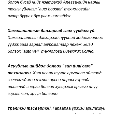
болон бусад чийг нэвтрэхэд Anessa-гийн нарны
тосны үйлчлэл "
auto booster" технологийн
ачаар
буурах бус улам нэмэгддэг.
Хамгаалалтын давхаргад зааг үүсдэггүй.
Хамгаалалтын давхаргад нүүрний хөдөлгөөнөөс
үүдэж зааг гарвал автоматаар нөхөж, жигд
болгох "auto veil" технологи идэвхжих болно.
Асуудлыг шийдэл болгох "sun dual care"
технологи.
Хэт ягаан туяаг арьснаас ойлгоод
зогсохгүй мөн нэвчин орсон нарны гэрлийг
ашигтай энерги болгон хувиргаж арьсыг илүү
гэрэлтсэн, эрүүл болгоно.
Үрэлтэд тэсвэртэй.
Гараараа үрэхэд арилахгүй