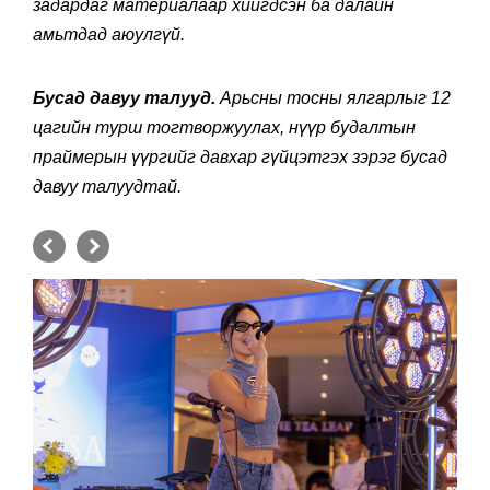
задардаг материалаар хийгдсэн ба далайн
амьтдад аюулгүй.
Бусад давуу талууд.
Арьсны тосны ялгарлыг 12
цагийн турш тогтворжуулах, нүүр будалтын
праймерын үүргийг давхар гүйцэтгэх зэрэг бусад
давуу талуудтай.