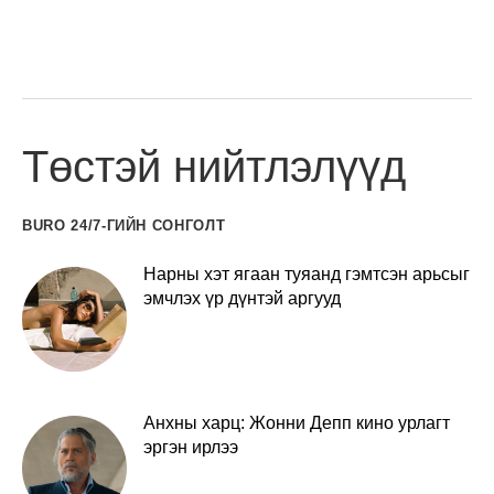
Төстэй нийтлэлүүд
BURO 24/7-ГИЙН СОНГОЛТ
Нарны хэт ягаан туяанд гэмтсэн арьсыг
эмчлэх үр дүнтэй аргууд
Анхны харц: Жонни Депп кино урлагт
эргэн ирлээ