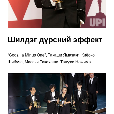
Шилдэг дүрсний эффект
“Godzilla Minus One”, Такаши Ямазаки, Киёоко
Шибуяа, Масаки Такахаши, Тацүжи Ножима