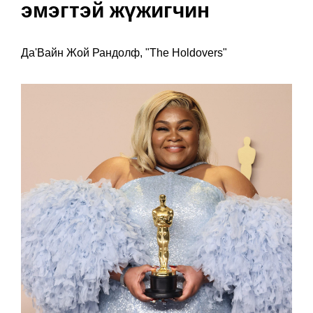
эмэгтэй жүжигчин
Да'Вайн Жой Рандолф, "The Holdovers"