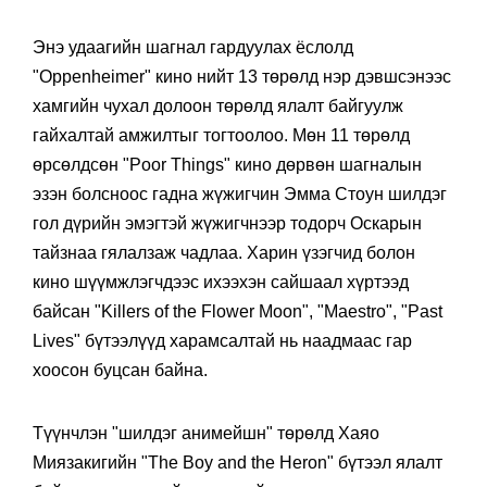
Энэ удаагийн шагнал гардуулах ёслолд
"Oppenheimer" кино нийт 13 төрөлд нэр дэвшсэнээс
хамгийн чухал долоон төрөлд ялалт байгуулж
гайхалтай амжилтыг тогтоолоо. Мөн 11 төрөлд
өрсөлдсөн "Poor Things" кино дөрвөн шагналын
эзэн болсноос гадна жүжигчин Эмма Стоун шилдэг
гол дүрийн эмэгтэй жүжигчнээр тодорч Оскарын
тайзнаа гялалзаж чадлаа. Харин үзэгчид болон
кино шүүмжлэгчдээс ихээхэн сайшаал хүртээд
байсан "Killers of the Flower Moon", "Maestro", "Past
Lives" бүтээлүүд харамсалтай нь наадмаас гар
хоосон буцсан байна.
Түүнчлэн "шилдэг анимейшн" төрөлд Хаяо
Миязакигийн "The Boy and the Heron" бүтээл ялалт