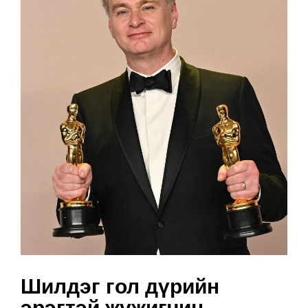
Шилдэг гол дүрийн
эрэгтэй жүжигчин