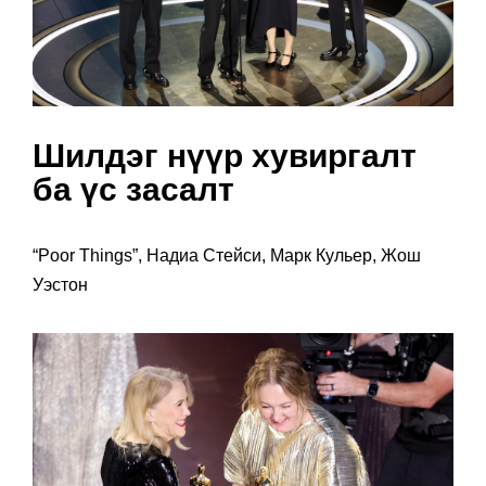
Шилдэг нүүр хувиргалт
ба үс засалт
“Poor Things”, Надиа Стейси, Марк Кульер, Жош
Уэстон