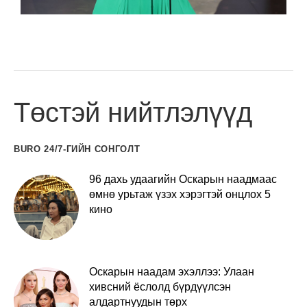
Төстэй нийтлэлүүд
BURO 24/7-ГИЙН СОНГОЛТ
96 дахь удаагийн Оскарын наадмаас
өмнө урьтаж үзэх хэрэгтэй онцлох 5
кино
Оскарын наадам эхэллээ: Улаан
хивсний ёслолд бүрдүүлсэн
алдартнуудын төрх