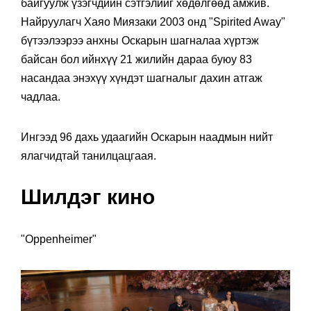
байгуулж үзэгчдийн сэтгэлийг хөдөлгөөд амжив.
Найруулагч Хаяо Миязаки 2003 онд "Spirited Away"
бүтээлээрээ анхны Оскарын шагналаа хүртэж
байсан бол ийнхүү 21 жилийн дараа буюу 83
насандаа энэхүү хүндэт шагналыг дахин атгаж
чадлаа.
Ингээд 96 дахь удаагийн Оскарын наадмын нийт
ялагчидтай танилцацгаая.
Шилдэг кино
"Oppenheimer"