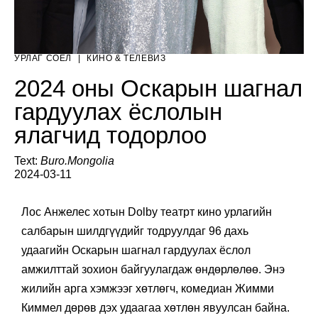
УРЛАГ СОЁЛ
|
КИНО & ТЕЛЕВИЗ
2024 оны Оскарын шагнал
гардуулах ёслолын
ялагчид тодорлоо
Text:
Buro.Mongolia
2024-03-11
Лос Анжелес хотын Dolby театрт кино урлагийн
салбарын шилдгүүдийг тодруулдаг 96 дахь
удаагийн Оскарын шагнал гардуулах ёслол
амжилттай зохион байгуулагдаж өндөрлөлөө. Энэ
жилийн арга хэмжээг хөтлөгч, комедиан Жимми
Киммел дөрөв дэх удаагаа хөтлөн явуулсан байна.