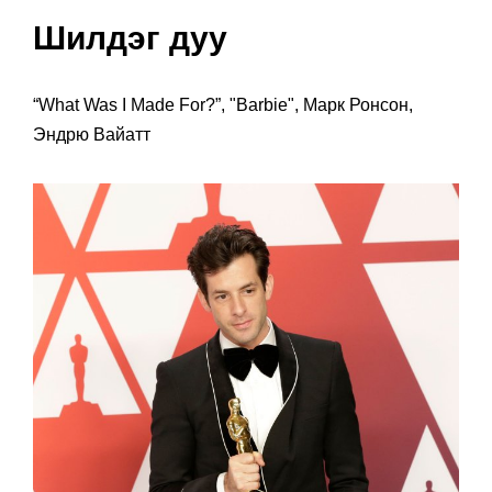
Шилдэг дуу
“What Was I Made For?”, "Barbie", Марк Ронсон,
Эндрю Вайатт