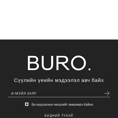
Сүүлийн үеийн мэдээлэл авч байх
Би нууцлалын нөхцлийг зөвшөөрч байна
БИДНИЙ ТУХАЙ