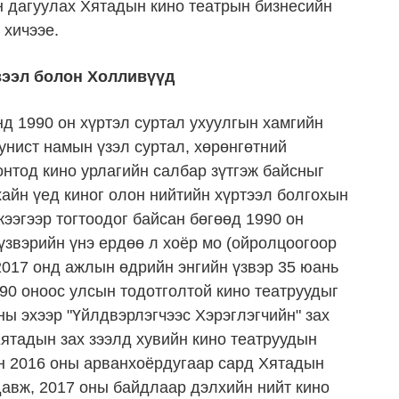
н дагуулах Хятадын кино театрын бизнесийн
 хичээе.
зээл болон Холливүүд
нд 1990 он хүртэл суртал ухуулгын хамгийн
мунист намын үзэл суртал, хөрөнгөтний
нтод кино урлагийн салбар зүтгэж байсныг
хайн үед киног олон нийтийн хүртээл болгохын
жээгээр тогтоодог байсан бөгөөд 1990 он
 үзвэрийн үнэ ердөө л хоёр мо (ойролцоогоор
 2017 онд ажлын өдрийн энгийн үзвэр 35 юань
1990 оноос улсын тодотголтой кино театруудыг
ны эхээр "Үйлдвэрлэгчээс Хэрэглэгчийн" зах
ятадын зах зээлд хувийн кино театруудын
ин 2016 оны арванхоёрдугаар сард Хятадын
давж, 2017 оны байдлаар дэлхийн нийт кино