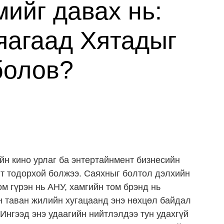
ийг давах нь:
яагаад Хятадыг
болов?
ийн кино урлаг ба энтертaйнмент бизнесийн
нт тодорхой болжээ. Саяхныг болтол дэлхийн
ом гүрэн нь АНУ, хамгийн том брэнд нь
н таван жилийн хугацаанд энэ нөхцөл байдал
Ингээд энэ удаагийн нийтлэлдээ тун удахгүй