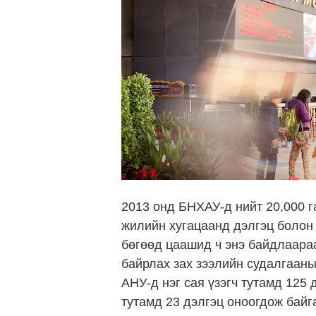
2013 онд БНХАУ-д нийт 20,000 г
жилийн хугацаанд дэлгэц болон 
бөгөөд цаашид ч энэ байдлаара
байрлах зах зээлийн судалгааны
АНУ-д нэг сая үзэгч тутамд 125 
тутамд 23 дэлгэц оноогдож бай