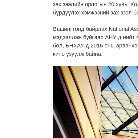
зах зээлийн орлогын 20 хувь, Х
бүрдүүлэх хэмжээний зах зээл б
Вашингтонд байрлах National Ass
мэдээллэж буйгаар АНУ-д нийт 4
бол, БНХАУ-д 2016 оны арванхо
кино үзүүлж байна.