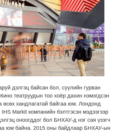
аруй дэлгэц байсан бол, сүүлийн гурван
Кино театруудын тоо хоёр дахин нэмэгдсэн
а өсөх хандлагатай байгаа юм. Лондонд
 IHS Markit компанийн бэлтгэсэн мэдээгээр
дэлгэц оноогддог бол БНХАУ-д нэг сая үзэгч
гаа юм байна. 2015 оны байдлаар БНХАУ-ын