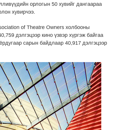
олливүүдийн орлогын 50 хувийг дангаараа
олон хувирчээ.
ociation of Theatre Owners холбооны
0,759 дэлгэцээр кино үзвэр хүргэж байгаа
ёрдугаар сарын байдлаар 40,917 дэлгэцээр