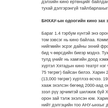
дэлхийн кино ертөнцийг байлда
тухай дэлгэрэнгүй тайлбарлахыг
БНХАУ-ын одоогийн кино зах 
Бараг 1.4 тэрбум хүнтэй энэ оро
том зэвсэг нь кино байлаа. Ком
нийгмийн эсрэг дайны эхний фро
бид ч өөрсдийн биеэр мэднэ. Ту
тулд үнийг нь хамгийн доод хэм
хүртэл Хятадын кино театрт нэг
75 төгрөг) байсан билээ. Харин
(13,000 төгрөг) хүртлээ өсчээ. 
хааж эхэлсэн бөгөөд 2000-аад о
зээл рүү эрчимтэй шилжиж буй Х
орон зай тэлж эхэлсэн юм. Хар
нийт дэлгэцийн тоо АНУ-ынхыг 