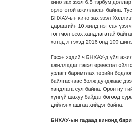
кино зах зээл 6.5 тэрбум долла
орлоготой ажилласан байна. Тус
БНХАУ-ын кино зах зээл Холлив
дараагийн 10 жилд нэг сая үзэг
тогтмол өсөх хандлагатай байга
хотод л гэхэд 2016 онд 100 шин
Гэсэн хэдий ч БНХАУ-д үйл ажил
ажилладаг гэвэл өрөөсгөл ойлг
урлагт баримтлах төрийн бодлог
байлгаснаас болж дунджаас дээ
хандлага сул байна. Орон нутги
хүнгүй шахуу байдаг бөгөөд су
дийлэнх ашгаа хийдэг байна.
БНХАУ-ын гадаад кинонд бари