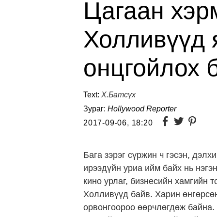
Цагаан хэрм
Холливүүд 
онцгойлох 
Text:
Х.Батсүх
Зураг:
Hollywood Reporter
2017-09-06, 18:20
Бага зэрэг сүржин ч гэсэн, дэлх
ирээдүйн уриа ийм байх нь нэгэ
кино урлаг, бизнесийн хамгийн т
Холливүүд байв. Харин өнгөрсө
орвонгоороо өөрчлөгдөж байна. 