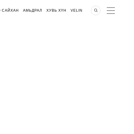
О САЙХАН
АМЬДРАЛ
ХУВЬ ХҮН
VELIN