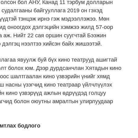
р олсон бол АНУ, Канад 11 тэрбум долларын
 судалгааны байгууллага 2019 он гэхэд
үүдтэй тэнцэж ирнэ гэж мэдээллэжээ. Мөн
чид оноогдох дэлгэцийн хэмжээ жилд 57-оор
а аж. Нийт 22 сая оршин суугчтай Бээжин
э дэлгэц нээлтээ хийсэн байх жишээтэй.
лагаа явуулж буй бүх кино театрууд ашигтай
олт болох юм. Дээр дурдсанчлан Хятадын кино
оос шалтгаалан кино үзвэрийн үнийг хямд
ш насны үзэгчид кино театраар үйлчлүүлэх
йн кино үзвэрүүд ажлын өдрүүдэд голцуу
рагчид болон оюутны амралтын улирлуудаар
мтлах бодлого