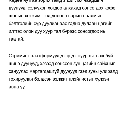
Хөдөө нутгаа зорих замд эгшиглэх наадмын
дуунууд, сэлүүхэн хотдоо алхахад сонсогдох кофе
шопын хөгжим гээд долоон сарын наадмын
бэлтгэлийн сүр дуулианаас гадна дулаан цагийг
илтгэх олон дуу хуур тал бүрээс сонсогдох нь
таатай.
Стриминг платформууд дээр дээгүүр жагсаж буй
шинэ дуунууд, хэзээд сонссон зун цагийн сайхныг
сануулах мартагдашгүй дуунууд гээд зуны улиралд
тохируулан бэлдсэн ээлжит плэйлистыг хүлээн
авна уу.