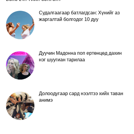
Судалгаагаар батлагдсан: Хүнийг аз
жаргалтай болгодог 10 дуу
Дуучин Мадонна поп ертөнцөд дахин
нэг шуугиан тарилаа
Долоодугаар сард нээлтээ хийх таван
анимэ