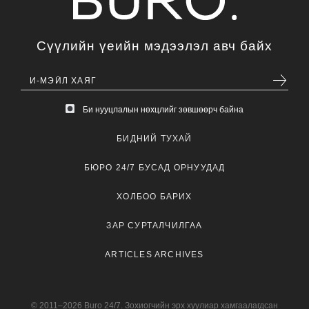
Сүүлийн үеийн мэдээлэл авч байх
Би нууцлалын нөхцлийг зөвшөөрч байна
БИДНИЙ ТУХАЙ
БЮРО 24/7 БУСАД ОРНУУДАД
ХОЛБОО БАРИХ
ЗАР СУРТАЛЧИЛГАА
ARTICLES ARCHIVES
© 2011–2026 Buro 24/7. Зохиогчийн эрх хуулиар хамгаалагдсан