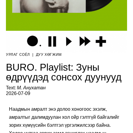
УРЛАГ СОЁЛ
|
ДУУ ХӨГЖИМ
BURO. Playlist: Зуны
өдрүүдэд сонсох дуунууд
Text:
М. Анухатан
2026-07-09
Наадмын амралт энэ долоо хоногоос эхэлж,
амралтыг далимдуулан хол ойр гэлтгүй байгалийг
зорих хүмүүсийн бэлтгэл үргэлжилсээр байна.