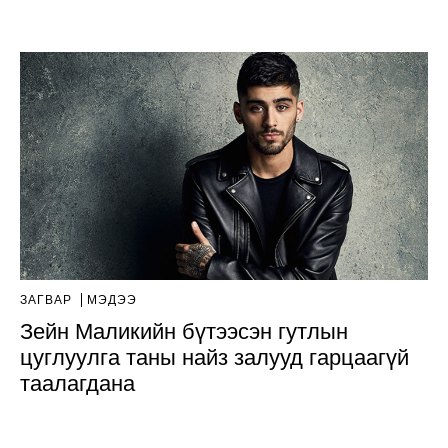
ЗАГВАР
МЭДЭЭ
Зейн Маликийн бүтээсэн гутлын
цуглуулга таны найз залууд гарцаагүй
таалагдана