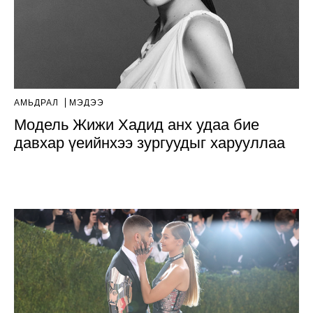
АМЬДРАЛ
МЭДЭЭ
Модель Жижи Хадид анх удаа бие
давхар үеийнхээ зургуудыг харууллаа