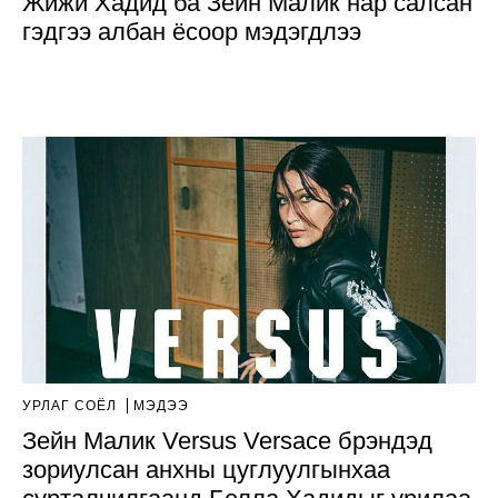
Жижи Хадид ба Зейн Малик нар салсан
гэдгээ албан ёсоор мэдэгдлээ
УРЛАГ СОЁЛ
МЭДЭЭ
Зейн Малик Versus Versace брэндэд
зориулсан анхны цуглуулгынхаа