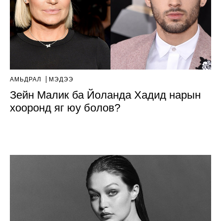
АМЬДРАЛ
МЭДЭЭ
Зейн Малик ба Йоланда Хадид нарын
хооронд яг юу болов?