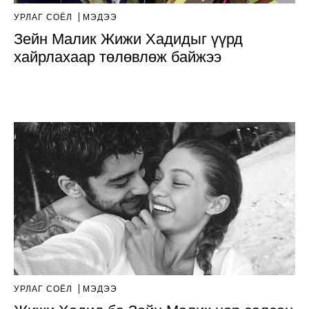
УРЛАГ СОЁЛ
МЭДЭЭ
Зейн Малик Жижи Хадидыг үүрд
хайрлахаар төлөвлөж байжээ
УРЛАГ СОЁЛ
МЭДЭЭ