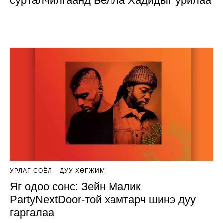
сурталчилгаанд Белла Хадидыг урилаа
УРЛАГ СОЁЛ
ДУУ ХӨГЖИМ
Яг одоо сонс: Зейн Малик
PartyNextDoor-той хамтарч шинэ дуу
гаргалаа