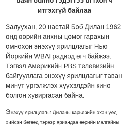
баян болно гэдэгтээ огтхон ч
итгэхгүй байлаа
Залуухан, 20 настай Боб Дилан 1962
онд өөрийн анхны цомог гарахын
өмнөхөн энэхүү ярилцлагыг Нью-
Йоркийн WBAI радиод өгч байжээ.
Тэгвэл Америкийн PBS телевизийн
байгууллага энэхүү ярилцлагыг таван
минут үргэлжлэх хүүхэлдэйн кино
болгон хувиргасан байна.
Э
нэхүү ярилцлагыг Диланы карьерийн эхэн үед
хийсэн бөгөөд тэрээр яриандаа өөрийн малгайны