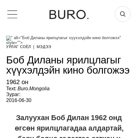
" alt="Боб Диланы ярилцлагыг хүүхэлдэйн кино болгожээ"
style="">
УРЛАГ СОЁЛ
|
МЭДЭЭ
Боб Диланы ярилцлагыг
хүүхэлдэйн кино болгожээ
1962 он
Text:
Buro.Mongolia
Зураг:
2016-06-30
Залуухан Боб Дилан 1962 онд
өгсөн ярилцлагадаа алдартай,