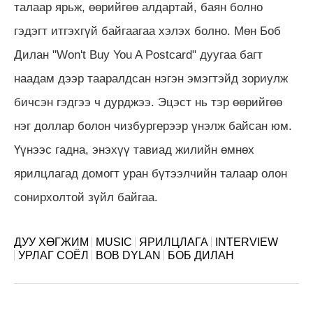
талаар ярьж, өөрийгөө алдартай, баян болно
гэдэгт итгэхгүй байгаагаа хэлэх болно. Мөн Боб
Дилан "Won't Buy You A Postcard" дуугаа багт
наадам дээр тааралдсан нэгэн эмэгтэйд зориулж
бичсэн гэдгээ ч дурджээ. Эцэст нь тэр өөрийгөө
нэг доллар болон чизбургерээр үнэлж байсан юм.
Үүнээс гадна, энэхүү тавиад жилийн өмнөх
ярилцлагад домогт уран бүтээлчийн талаар олон
сонирхолтой зүйл байгаа.
ДУУ ХӨГЖИМ
MUSIC
ЯРИЛЦЛАГА
INTERVIEW
УРЛАГ СОЁЛ
BOB DYLAN
БОБ ДИЛАН