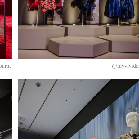
ourne
@myvividm