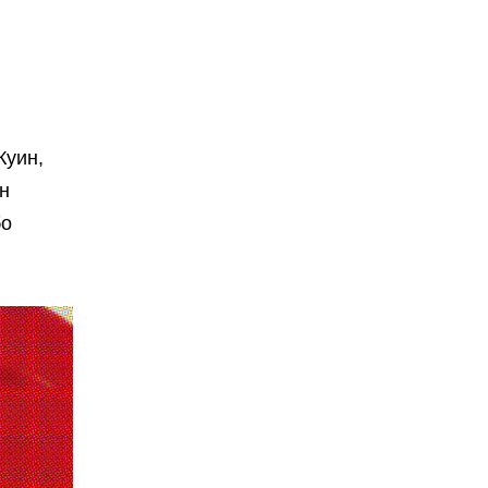
Куин,
н
бо