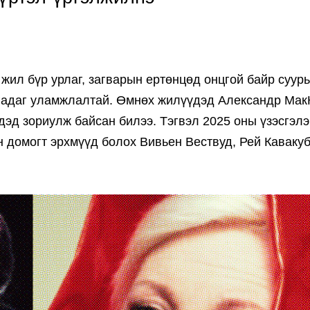
жил бүр урлаг, загварын ертөнцөд онцгой байр суурь
аргадаг уламжлалтай. Өмнөх жилүүдэд Александр Мак
дэд зориулж байсан билээ. Тэгвэл 2025 оны үзэсгэлэ
н домогт эрхмүүд болох Вивьен Вествуд, Рей Каваку