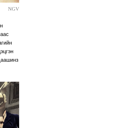
NGV
он
гаас
агийн
цэцгэн
 даашинз