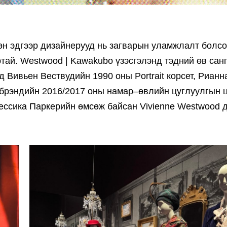
сөн эдгээр дизайнерууд нь загварын уламжлалт болс
тай. Westwood | Kawakubo үзэсгэлэнд тэдний өв сан
д Вивьен Вествудийн 1990 оны Portrait корсет, Рианн
 брэндийн 2016/2017 оны намар–өвлийн цуглуулгын 
 Жессика Паркерийн өмсөж байсан Vivienne Westwood