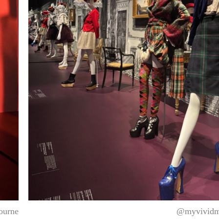
ourne
@myvividm