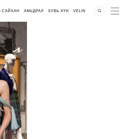
О САЙХАН
АМЬДРАЛ
ХУВЬ ХҮН
VELIN