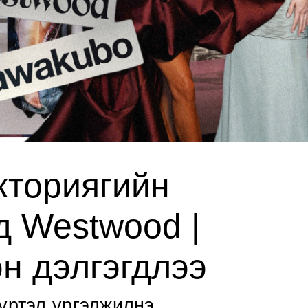
кториягийн
д Westwood |
н дэлгэгдлээ
үртэл үргэлжилнэ