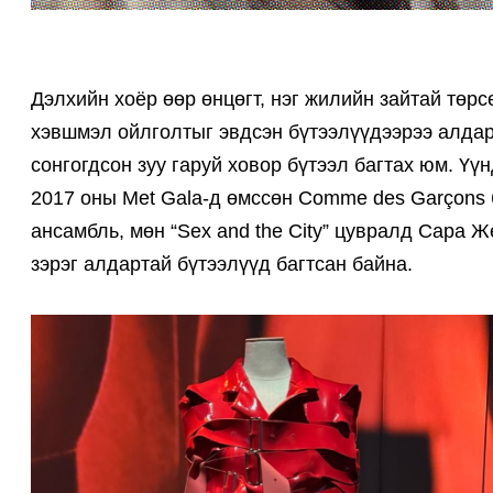
Дэлхийн хоёр өөр өнцөгт, нэг жилийн зайтай төр
хэвшмэл ойлголтыг эвдсэн бүтээлүүдээрээ алдар
сонгогдсон зуу гаруй ховор бүтээл багтах юм. Үүн
2017 оны Met Gala-д өмссөн Comme des Garçons
ансамбль, мөн “Sex and the City” цувралд Сара
зэрэг алдартай бүтээлүүд багтсан байна.