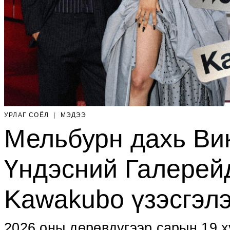
УРЛАГ СОЁЛ
|
МЭДЭЭ
Мельбурн дахь Ви
Үндэсний Галерей
Kawakubo үзэсгэлэ
2026 оны дөрөвдүгээр сарын 19 х