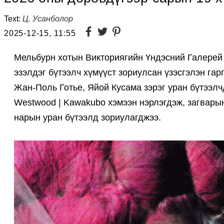
Text:
Ц. Усанболор
2025-12-15, 11:55
Мельбурн хотын Викториягийн Үндэсний Галерей 
эзэлдэг бүтээлч хүмүүст зориулсан үзэсгэлэн г
Жан-Поль Готье, Яйой Кусама зэрэг уран бүтээлч
Westwood | Kawakubo хэмээн нэрлэгдэж, загвары
нарын уран бүтээлд зориулагджээ.