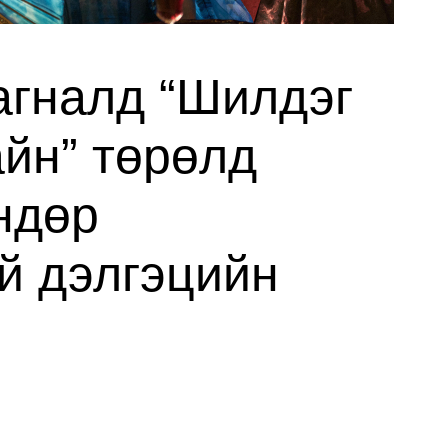
гналд “Шилдэг
айн” төрөлд
ндөр
й дэлгэцийн