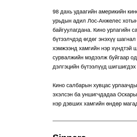
98 дахь удаагийн америкийн ки
урьдын адил Лос-Анжелес хотын 
байгуулагдана. Кино урлагийн с
бүтээлчдэд өгдөг энэхүү шагнал
хэмжээнд хамгийн нэр хүндтэй ш
сурвалжийн мэдээлж буйгаар од
дэлгэцийн бүтээлүүд шигшигдэх ш
Кино салбарын хувцас урлаачды
эхэлсэн ба уншигчдадаа Оскары
нэр дэвших хамгийн өндөр магад