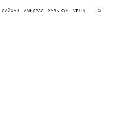
О САЙХАН
АМЬДРАЛ
ХУВЬ ХҮН
VELIN