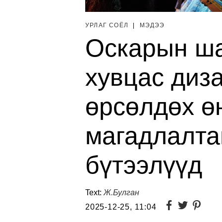
УРЛАГ СОЁЛ
|
МЭДЭЭ
Оскарын ша
хувцас диз
өрсөлдөх ө
магадлалта
бүтээлүүд
Text:
Ж.Булган
2025-12-25, 11:04