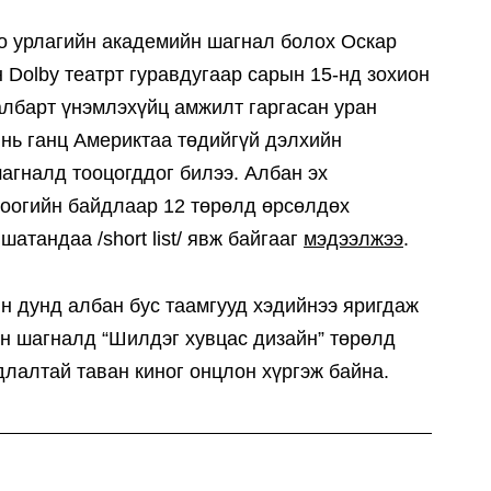
но урлагийн академийн шагнал болох Оскар
Dolby театрт гуравдугаар сарын 15-нд зохион
албарт үнэмлэхүйц амжилт гаргасан уран
 нь ганц Америктаа төдийгүй дэлхийн
агналд тооцогддог билээ. Албан эх
оогийн байдлаар 12 төрөлд өрсөлдөх
атандаа /short list/ явж байгааг
мэдээлжээ
.
н дунд албан бус таамгууд хэдийнээ яригдаж
н шагналд “Шилдэг хувцас дизайн” төрөлд
лалтай таван киног онцлон хүргэж байна.