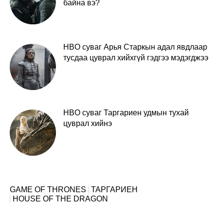
байна вэ?
HBO суваг Арья Старкын адал явдлаар
тусдаа цуврал хийхгүй гэдгээ мэдэгджээ
HBO суваг Таргариен удмын тухай
цуврал хийнэ
GAME OF THRONES
ТАРГАРИЕН
HOUSE OF THE DRAGON