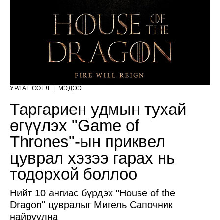
УРЛАГ СОЁЛ
|
МЭДЭЭ
Таргариен удмын тухай
өгүүлэх "Game of
Thrones"-ын приквел
цуврал хэзээ гарах нь
тодорхой боллоо
Нийт 10 ангиас бүрдэх "House of the
Dragon" цувралыг Мигель Сапочник
найруулна