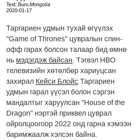
Text:
Buro.Mongolia
2020-01-17
Таргариен удмын тухай өгүүлэх
"Game of Thrones" цувралын спин-
офф гарах болсон талаар бид өмнө
нь
мэдэгдэж байсан
. Тэгвэл HBO
телевизийн хөтөлбөр хариуцсан
захирал
Кейси Блойс
Таргариен
удмын гарал үүсэл болон сэргэн
мандалтыг харуулсан "House of the
Dragon" нэртэй приквел цуврал
ойролцоогоор 2022 онд гарна хэмээн
баримжаалж хэлсэн байна.