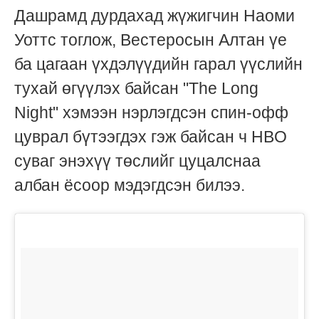
Дашрамд дурдахад жүжигчин Наоми
Уоттс тоглож, Вестеросын Алтан үе
ба цагаан үхдэлүүдийн гарал үүслийн
тухай өгүүлэх байсан "The Long
Night" хэмээн нэрлэгдсэн спин-офф
цуврал бүтээгдэх гэж байсан ч HBO
суваг энэхүү төслийг цуцалснаа
албан ёсоор мэдэгдсэн билээ.