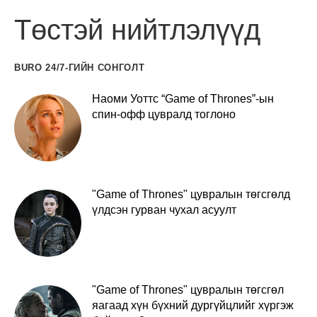
Төстэй нийтлэлүүд
BURO 24/7-ГИЙН СОНГОЛТ
Наоми Уоттс “Game of Thrones”-ын
спин-офф цувралд тоглоно
"Game of Thrones" цувралын төгсгөлд
үлдсэн гурван чухал асуулт
"Game of Thrones" цувралын төгсгөл
яагаад хүн бүхний дургүйцлийг хүргэж