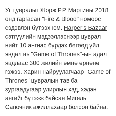
Уг цувралыг Жорж Р.Р. Мартины 2018
онд гаргасан "Fire & Blood" номоос
сэдэвлэн бүтээх юм.
Harper's Bazaar
сэтгүүлийн мэдээллэснээр цуврал
нийт 10 ангиас бүрдэх бөгөөд үйл
явдал нь "Game of Thrones"-ын адал
явдлаас 300 жилийн өмнө өрнөнө
гэжээ. Харин найруулагчаар "Game of
Thrones" цувралын тав ба
зургаадугаар улирлын хэд, хэдэн
ангийг бүтээж байсан Мигель
Сапочник ажиллахаар болсон байна.