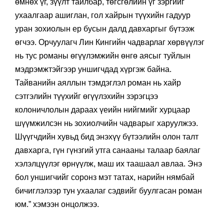
өмнөх үг, зүүлт тайлбар, төгсгөлийн үг зэргийг
ухаалгаар ашиглан, гол хайрын түүхийн гадуур
уран зохиолын ер бусын далд давхаргыг бүтээж
өгчээ. Орчуулагч Лин Кингийн чадварлаг хөрвүүлэг
нь тус романы өгүүлэмжийн өнгө аясыг туйлын
мэдрэмжтэйгээр уншигчдад хүргэж байна.
Тайванийн аяллын тэмдэглэл роман нь хайр
сэтгэлийн түүхийг өгүүлэхийн зэрэгцээ
колоничлолын дараах үеийн нийгмийг хурцаар
шүүмжилсэн нь зохиолчийн чадварыг харуулжээ.
Шүүгчдийн хувьд бид энэхүү бүтээлийн олон талт
давхарга, гүн гүнзгий утга санааны талаар баялаг
хэлэлцүүлэг өрнүүлж, маш их таашаал авлаа. Энэ
бол уншигчийг соронз мэт татах, нарийн нямбай
бичиглэлээр тун ухаалаг сэдвийг буулгасан роман
юм.” хэмээн онцолжээ.