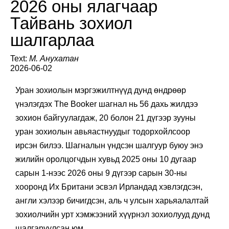
2026 оны ялагчаар
Тайвань зохиол
шалгарлаа
Text:
М. Анухатан
2026-06-02
Уран зохиолын мэргэжилтнүүд дунд өндрөөр
үнэлэгдэх The Booker шагнал нь 56 дахь жилдээ
зохион байгуулагдаж, 20 болон 21 дүгээр зууны
уран зохиолын авьяастнуудыг тодорхойлсоор
ирсэн билээ. Шагналын үндсэн шалгуур буюу энэ
жилийн оролцогчдын хувьд 2025 оны 10 дугаар
сарын 1-нээс 2026 оны 9 дүгээр сарын 30-ны
хооронд Их Британи эсвэл Ирландад хэвлэгдсэн,
англи хэлээр бичигдсэн, аль ч улсын харьяалалтай
зохиолчийн урт хэмжээний хүүрнэл зохиолууд дунд
шалгаруулсан юм.