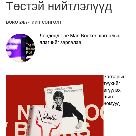
Төстэй нийтлэлүүд
BURO 24/7-ГИЙН СОНГОЛТ
Лондонд The Man Booker шагналын
ялагчийг зарлалаа
Загварын
түүхийг
өгүүлэх
шинэ
номууд