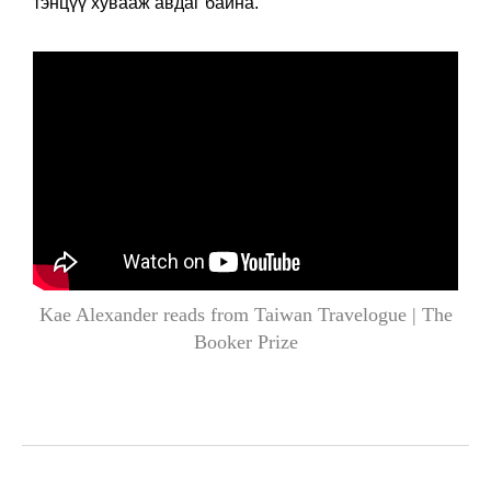
тэнцүү хувааж авдаг байна.
Kae Alexander reads from Taiwan Travelogue | The
Booker Prize