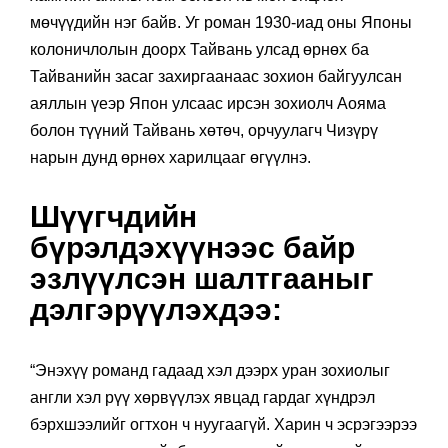
мөчүүдийн нэг байв. Уг роман 1930-иад оны Японы
колоничлолын доорх Тайвань улсад өрнөх ба
Тайванийн засаг захиргаанаас зохион байгуулсан
аяллын үеэр Япон улсаас ирсэн зохиолч Аояма
болон түүний Тайвань хөтөч, орчуулагч Чизүрү
нарын дунд өрнөх харилцааг өгүүлнэ.
Шүүгчдийн
бүрэлдэхүүнээс байр
эзлүүлсэн шалтгааныг
дэлгэрүүлэхдээ:
“Энэхүү романд гадаад хэл дээрх уран зохиолыг
англи хэл рүү хөрвүүлэх явцад гардаг хүндрэл
бэрхшээлийг огтхон ч нуугаагүй. Харин ч эсрэгээрээ