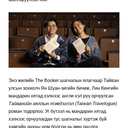
Энэ жилийн The Booker шагналын ялагчаар Тайван
улсын зохиолч Ян Шуан-зигийн бичиж, Лин Кингийн
мандарин хятад хэлнээс англи хэл рүү орчуулсан
Тайванийн аяллын тэмдэглэл (Taiwan Travelogue)
роман тодорлоо. Уг бүтээл нь мандарин хятад
хэлнээс орчуулагдан тус шагналыг хүртэж буй
хамгийн анхны ном болсон нь мөн онцлох