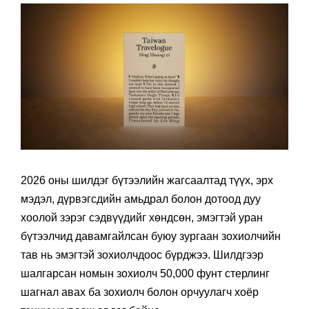
2026 оны шилдэг бүтээлийн жагсаалтад түүх, эрх
мэдэл, дүрвэгсдийн амьдрал болон дотоод дуу
хоолой зэрэг сэдвүүдийг хөндсөн, эмэгтэй уран
бүтээлчид давамгайлсан буюу зургаан зохиолчийн
тав нь эмэгтэй зохиолчдоос бүрджээ. Шилдгээр
шалгарсан номын зохиолч 50,000 фунт стерлинг
шагнал авах ба зохиолч болон орчуулагч хоёр