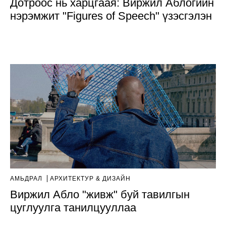
Дотроос нь харцгаая: Виржил Аблогийн
нэрэмжит "Figures of Speech" үзэсгэлэн
АМЬДРАЛ
AРХИТЕКТУР & ДИЗАЙН
Виржил Абло "живж" буй тавилгын
цуглуулга танилцууллаа