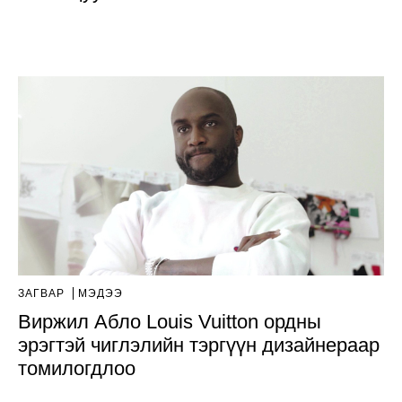
ЗАГВАР
МЭДЭЭ
Виржил Абло Louis Vuitton ордны
эрэгтэй чиглэлийн тэргүүн дизайнераар
томилогдлоо