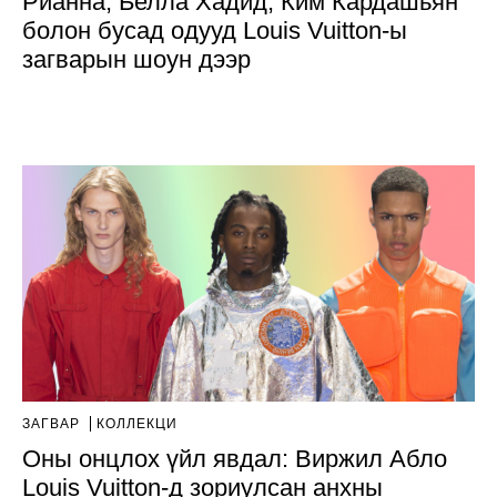
Рианна, Белла Хадид, Ким Кардашьян
болон бусад одууд Louis Vuitton-ы
загварын шоун дээр
ЗАГВАР
КОЛЛЕКЦИ
Оны онцлох үйл явдал: Виржил Абло
Louis Vuitton-д зориулсан анхны