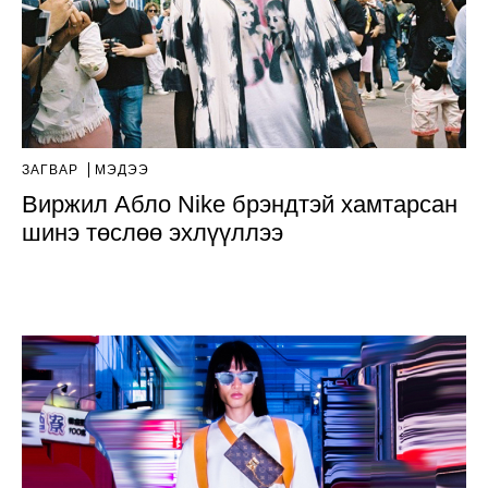
ЗАГВАР
МЭДЭЭ
Виржил Абло Nike брэндтэй хамтарсан
шинэ төслөө эхлүүллээ