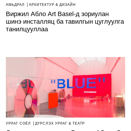
АМЬДРАЛ
AРХИТЕКТУР & ДИЗАЙН
Виржил Абло Art Basel-д зориулан
шинэ инсталляц ба тавилгын цуглуулга
танилцууллаа
УРЛАГ СОЁЛ
ДҮРСЛЭХ УРЛАГ & ТЕАТР