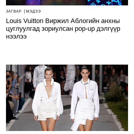
ЗАГВАР
МЭДЭЭ
Louis Vuitton Виржил Аблогийн анхны
цуглуулгад зориулсан pop-up дэлгүүр
нээлээ