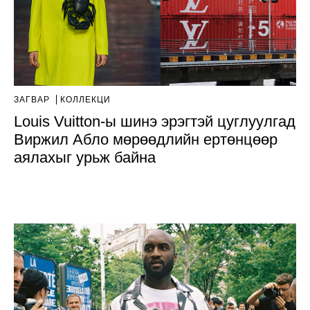
ЗАГВАР
КОЛЛЕКЦИ
Louis Vuitton-ы шинэ эрэгтэй цуглуулгад
Виржил Абло мөрөөдлийн ертөнцөөр
аялахыг урьж байна