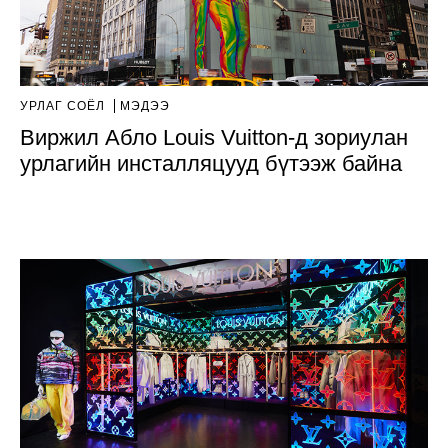
УРЛАГ СОЁЛ
МЭДЭЭ
Виржил Абло Louis Vuitton-д зориулан
урлагийн инсталляцууд бүтээж байна