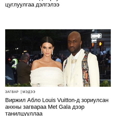
цуглуулгаа дэлгэлээ
ЗАГВАР
МЭДЭЭ
Виржил Абло Louis Vuitton-д зориулсан
анхны загвараа Met Gala дээр
танилцууллаа