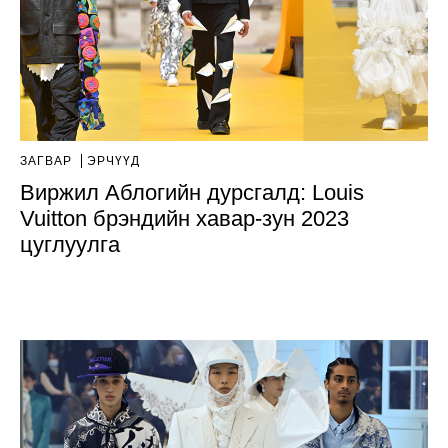
ЗАГВАР
ЭРЧҮҮД
Виржил Аблогийн дурсгалд: Louis
Vuitton брэндийн хавар-зун 2023
цуглуулга