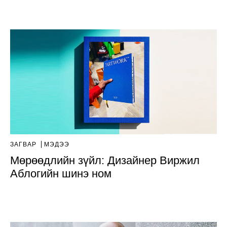
ЗАГВАР
МЭДЭЭ
Мөрөөдлийн зүйл: Дизайнер Виржил
Аблогийн шинэ ном