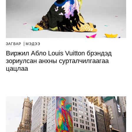
ЗАГВАР
МЭДЭЭ
Виржил Абло Louis Vuitton брэндэд
зориулсан анхны сурталчилгаагаа
цацлаа