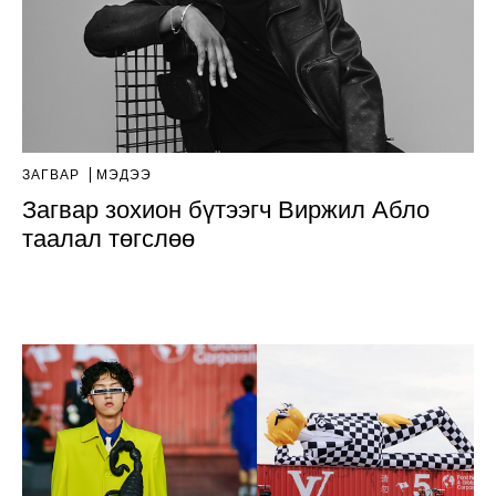
ЗАГВАР
МЭДЭЭ
Загвар зохион бүтээгч Виржил Абло
таалал төгслөө