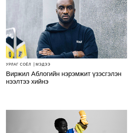
УРЛАГ СОЁЛ
МЭДЭЭ
Виржил Аблогийн нэрэмжит үзэсгэлэн
нээлтээ хийнэ