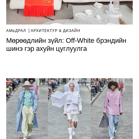
АМЬДРАЛ
AРХИТЕКТУР & ДИЗАЙН
Мөрөөдлийн зүйл: Off-White брэндийн
шинэ гэр ахуйн цуглуулга