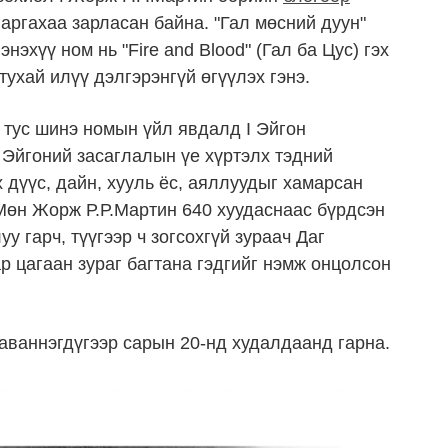
аргахаа зарласан байна. "Гал мөсний дуун"
нэхүү ном нь "Fire and Blood" (Гал ба Цус) гэх
ухай илүү дэлгэрэнгүй өгүүлэх гэнэ.
 тус шинэ номын үйл явдалд I Эйгон
I Эйгоний засаглалын үе хүртэлх тэдний
х дүүс, дайн, хууль ёс, аяллуудыг хамарсан
 Мөн Жорж Р.Р.Мартин 640 хуудаснаас бүрдсэн
уу гарч, түүгээр ч зогсохгүй зураач Даг
р цагаан зураг багтана гэдгийг нэмж онцолсон
раваннэгдүгээр сарын 20-нд худалдаанд гарна.