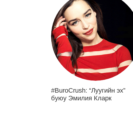
#BuroCrush: “Луугийн эх”
буюу Эмилия Кларк