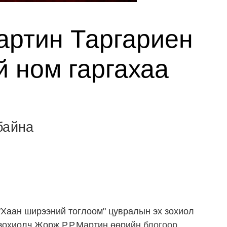
артин Таргариен
й ном гаргахаа
байна
"Хаан ширээний тоглоом" цувралын эх зохиол
 зохиолч Жорж Р.Р.Мартин өөрийн
блогоор