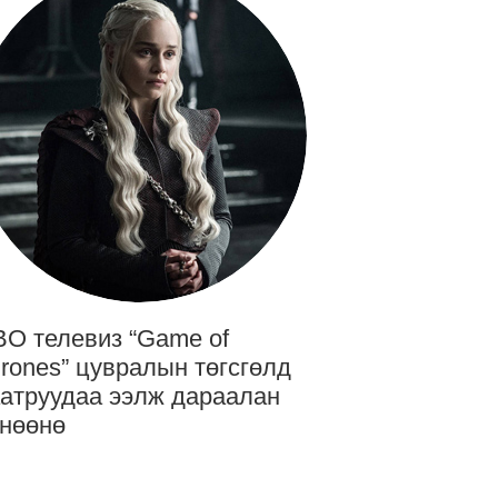
O телевиз “Game of
rones” цувралын төгсгөлд
атруудаа ээлж дараалан
нөөнө