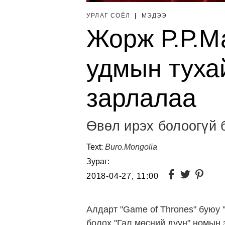
УРЛАГ СОЁЛ
|
МЭДЭЭ
Жорж Р.Р.М
удмын туха
зарлалаа
Өвөл ирэх болоогүй 
Text:
Buro.Mongolia
Зураг:
2018-04-27, 11:00
Алдарт "Game of Thrones" буюу 
болох "Гал мөсний дуун" номын