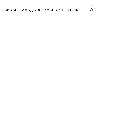
О САЙХАН
АМЬДРАЛ
ХУВЬ ХҮН
VELIN