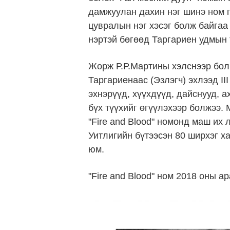
дамжуулан дахин нэг шинэ ном г
цувралын нэг хэсэг болж байгаа э
нэртэй бөгөөд Таргариен удмын т
Жорж Р.Р.Мартины хэлснээр бол
Таргариенаас (Эзлэгч) эхлээд II
эхнэрүүд, хүүхдүүд, дайснууд, а
бүх түүхийг өгүүлэхээр болжээ.
"Fire and Blood" номонд маш их л
Уитлигийн бүтээсэн 80 ширхэг ха
юм.
"Fire and Blood" ном 2018 оны а