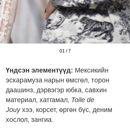
01
/
/
/
/
/
/
/
7
Үндсэн элементүүд:
Мексикийн
эскарамуза нарын өмсгөл, торон
даашинз, дэрвэгэр юбка, савхин
материал, хатгамал,
Toile de
Jouy
хээ, корсет, өргөн бүс, деним
хослол, зангиа.