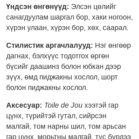
Үндсэн өнгөнүүд:
Элсэн цөлийг
санагдуулам шаргал бор, хаки ногоон,
хүрэн улаан, хүрэн бор, хөх, саарал.
Стилистик аргачлалууд:
Нэг өнгөөр
дагнах, бэлхүүс тодотгох өргөн
бүсийг даашинз болон юбкан дээр
зүүх, өмд пиджакны хослол, шорт
болон пиджакны хослол.
Аксесуар:
Toile de Jou
хээтэй гар
цүнх, түрийтэй гутал, сийрсэн
малгай, том нарны шил, том арьсан
гар цүнх, морьтны малгай, тус бүрдээ