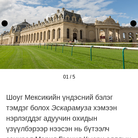
01
/
/
/
/
/
5
Шоуг Мексикийн үндэсний бэлэг
тэмдэг болох
Эскарамуза
хэмээн
нэрлэгддэг адуучин охидын
үзүүлбэрээр нээсэн нь бүтээлч