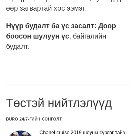
өөр загвартай хос ээмэг.
Нүүр будалт ба үс засалт:
Доор
боосон шулуун үс
, байгалийн
будалт.
Төстэй нийтлэлүүд
BURO 24/7-ГИЙН СОНГОЛТ
Chanel cruise 2019 шоуны сүрлэг тайз