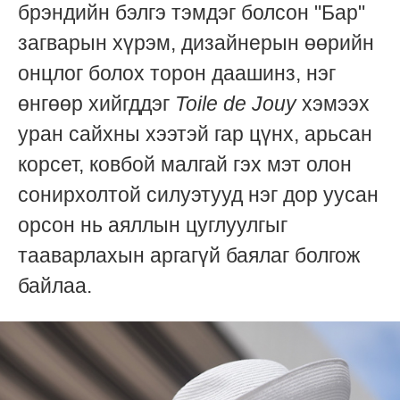
брэндийн бэлгэ тэмдэг болсон "Бар"
загварын хүрэм, дизайнерын өөрийн
онцлог болох торон даашинз, нэг
өнгөөр хийгддэг
Toile de Jouy
хэмээх
уран сайхны хээтэй гар цүнх, арьсан
корсет, ковбой малгай гэх мэт олон
сонирхолтой силуэтууд нэг дор уусан
орсон нь аяллын цуглуулгыг
тааварлахын аргагүй баялаг болгож
байлаа.