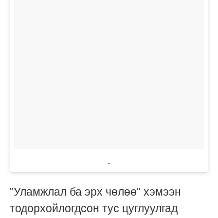
"Уламжлал ба эрх чөлөө" хэмээн
тодорхойлогдсон тус цуглуулгад