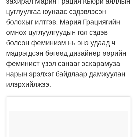
захирал Мария Грация Кьюри аяллын
цуглуулгаа юунаас сэдэвлэсэн
болохыг илтгэв. Мария Грациягийн
өмнөх цуглуулгуудын гол сэдэв
болсон феминизм нь энэ удаад ч
мэдрэгдсэн бөгөөд дизайнер өөрийн
феминист үзэл санааг эскарамуза
нарын эрэлхэг байдлаар дамжуулан
илэрхийлжээ.