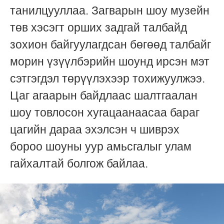
танилцууллаа. Загварын шоу музейн
төв хэсэгт орших задгай талбайд
зохион байгуулагдсан бөгөөд талбайг
морин үзүүлбэрийн шоунд ирсэн мэт
сэтгэгдэл төрүүлэхээр тохижуулжээ.
Цаг агаарын байдлаас шалтгаалан
шоу товлосон хугацаанаасаа бараг
цагийн дараа эхэлсэн ч шиврэх
бороо шоуны уур амьсгалыг улам
гайхалтай болгож байлаа.