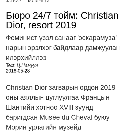
ЗАГВАР
|
КОЛЛЕКЦИ
Бюро 24/7 тойм: Christian
Dior, resort 2019
Феминист үзэл санааг 'эскарамуза'
нарын эрэлхэг байдлаар дамжуулан
илэрхийллээ
Text:
Ц.Намуун
2018-05-28
Christian Dior загварын ордон 2019
оны аяллын цуглуулгаа Францын
Шантийи хотноо XVIII зуунд
баригдсан Musée du Cheval буюу
Морин урлагийн музейд