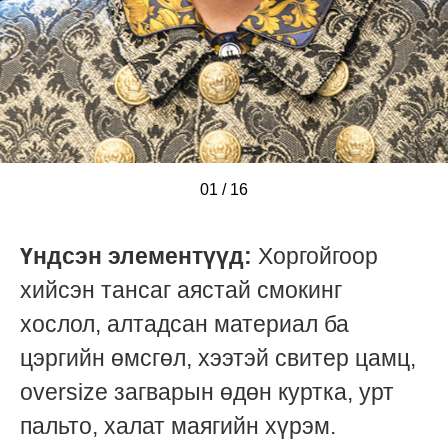
01
/
/
/
/
/
/
/
/
/
/
/
/
/
/
/
/
16
Үндсэн элементүүд:
Хоргойгоор
хийсэн тансаг аястай смокинг
хослол, алтадсан материал ба
цэргийн өмсгөл, хээтэй свитер цамц,
oversize загварын өдөн куртка, урт
пальто, халат маягийн хүрэм.