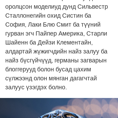
оролцсон моделиуд дунд Сильвестр
Сталлонегийн охид Систин ба
София, Лаки Блю Смит ба түүний
гурван эгч Пайпер Америка, Старли
Шайенн ба Дейзи Клементайн,
алдартай жүжигчдийн найз залуу ба
найз бүсгүйчүүд, германы загварын
блоггерууд болон бусад цахим
сүлжээнд олон мянган дагагчтай
залуус үзэгдэх болно.