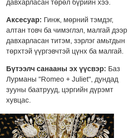
давхарласан төрөл бүрийн хээ.
Аксесуар:
Гинж, мөрний тэмдэг,
алтан товч ба чимэглэл, малгай дээр
давхарласан титэм, зэрлэг амьтдын
төрхтэй үүргэвчтэй цүнх ба малгай.
Бүтээлч санааны эх үүсвэр:
Баз
Лурманы "Romeo + Juliet", дундад
зууны баатрууд, цэргийн дүрэмт
хувцас.