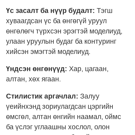
Үс засалт ба нүүр будалт:
Тэгш
хуваагдсан үс ба өнгөгүй уруул
өнгөлөгч түрхсэн эрэгтэй моделиуд,
улаан уруулын будаг ба контуринг
хийсэн эмэгтэй моделиуд.
Үндсэн өнгөнүүд:
Хар, цагаан,
алтан, хөх ягаан.
Стилистик аргачлал:
Залуу
үеийнхэнд зориулагдсан цэргийн
өмсгөл, алтан өнгийн наамал, оймс
ба үслэг углаашны хослол, олон