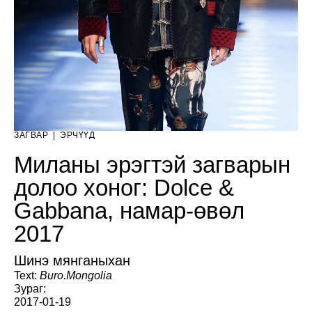
ЗАГВАР
|
ЭРЧҮҮД
Миланы эрэгтэй загварын
долоо хоног: Dolce &
Gabbana, намар-өвөл
2017
Шинэ мянганыхан
Text:
Buro.Mongolia
Зураг:
2017-01-19