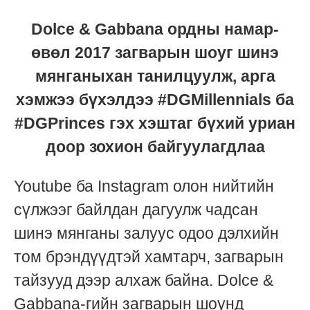
Dolce & Gabbana ордны намар-
өвөл 2017 загварын шоуг шинэ
мянганыхан танилцуулж, арга
хэмжээ бүхэлдээ #DGMillennials ба
#DGPrinces гэх хэштаг бүхий уриан
доор зохион байгуулагдлаа
Youtube ба Instagram олон нийтийн
сүлжээг байлдан дагуулж чадсан
шинэ мянганы залуус одоо дэлхийн
том брэндүүдтэй хамтарч, загварын
тайзууд дээр алхаж байна. Dolce &
Gabbana-гийн загварын шоунд