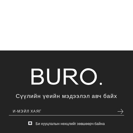
Сүүлийн үеийн мэдээлэл авч байх
Би нууцлалын нөхцлийг зөвшөөрч байна