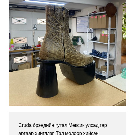
Cruda брэндийн гутал Мексик улсад гар
аргаар хийгддэг. Тэд модоор хийсэн