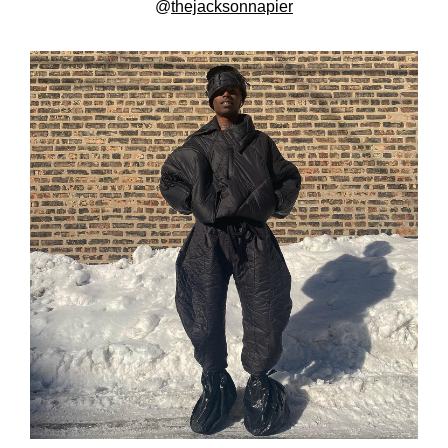
@
thejacksonnapier