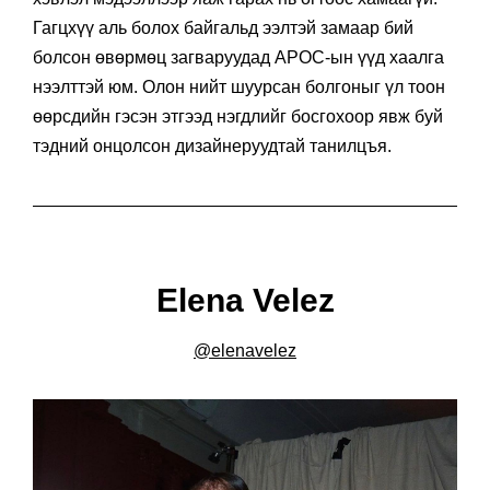
Гагцхүү аль болох байгальд ээлтэй замаар бий
болсон өвөрмөц загваруудад APOC-ын үүд хаалга
нээлттэй юм. Олон нийт шуурсан болгоныг үл тоон
өөрсдийн гэсэн этгээд нэгдлийг босгохоор явж буй
тэдний онцолсон дизайнеруудтай танилцъя.
Elena Velez
@elenavelez