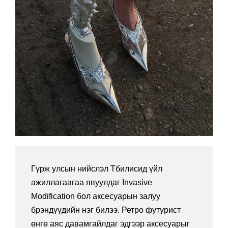
Гүрж улсын нийслэл Тбилисид үйл
ажиллагаагаа явуулдаг Invasive
Modification бол аксесуарын залуу
брэндүүдийн нэг билээ. Ретро футурист
өнгө аяс давамгайлдаг эдгээр аксесуарыг