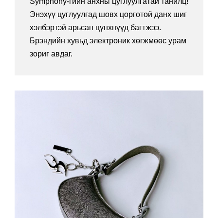
Symphony-гийн анхны цуглуулгатай танилц!
Энэхүү цуглуулгад шовх цорготой данх шиг
хэлбэртэй арьсан цүнхнүүд багтжээ.
Брэндийн хувьд электроник хөгжмөөс урам
зориг авдаг.