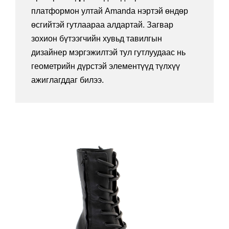
платформон ултай Amanda нэртэй өндөр
өсгийтэй гутлаараа алдартай. Загвар
зохион бүтээгчийн хувьд тавилгын
дизайнер мэргэжилтэй тул гутлуудаас нь
геометрийн дүрстэй элементүүд түлхүү
ажиглагддаг билээ.