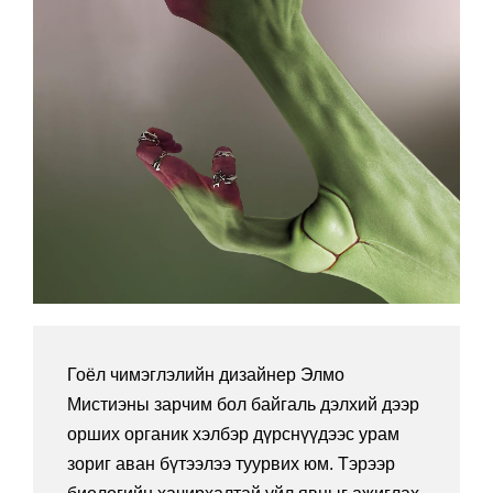
Гоёл чимэглэлийн дизайнер Элмо
Мистиэны зарчим бол байгаль дэлхий дээр
орших органик хэлбэр дүрснүүдээс урам
зориг аван бүтээлээ туурвих юм. Тэрээр