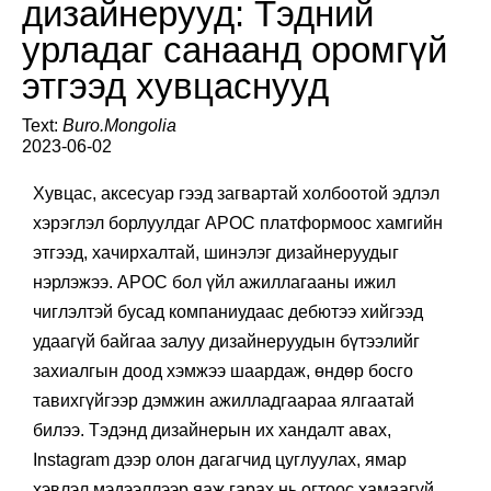
дизайнерууд: Тэдний
урладаг санаанд оромгүй
этгээд хувцаснууд
Text:
Buro.Mongolia
2023-06-02
Хувцас, аксесуар гээд загвартай холбоотой эдлэл
хэрэглэл борлуулдаг APOC платформоос хамгийн
этгээд, хачирхалтай, шинэлэг дизайнеруудыг
нэрлэжээ. APOC бол үйл ажиллагааны ижил
чиглэлтэй бусад компаниудаас дебютээ хийгээд
удаагүй байгаа залуу дизайнеруудын бүтээлийг
захиалгын доод хэмжээ шаардаж, өндөр босго
тавихгүйгээр дэмжин ажилладгаараа ялгаатай
билээ. Тэдэнд дизайнерын их хандалт авах,
Instagram дээр олон дагагчид цуглуулах, ямар
хэвлэл мэдээллээр яаж гарах нь огтоос хамаагүй.