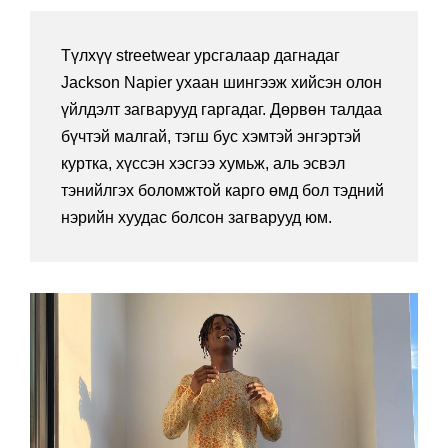
Түлхүү streetwear урсгалаар дагнадаг
Jackson Napier ухаан шингээж хийсэн олон
үйлдэлт загварууд гаргадаг. Дөрвөн талдаа
бүчтэй малгай, тэгш бус хэмтэй энгэртэй
куртка, хүссэн хэсгээ хумьж, аль эсвэл
тэнийлгэх боломжтой карго өмд бол тэдний
нэрийн хуудас болсон загварууд юм.