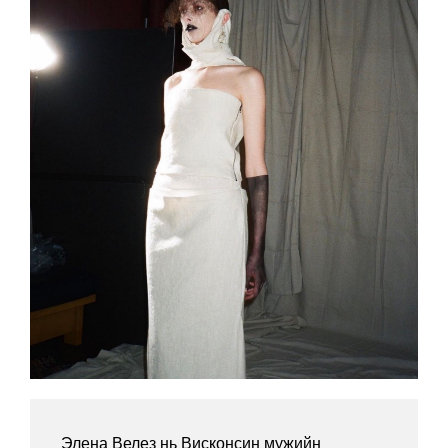
Элена Велез нь Висконсин мужийн