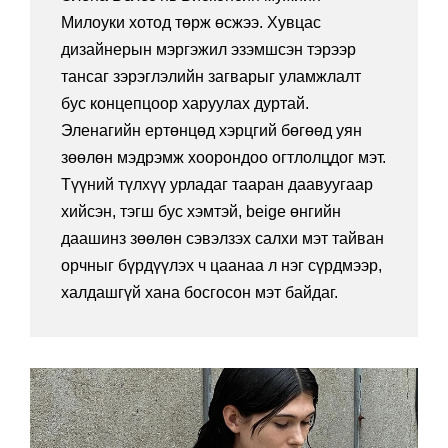
Милоуки хотод төрж өсжээ. Хувцас
дизайнерын мэргэжил эзэмшсэн тэрээр
тансаг зэрэглэлийн загварыг уламжлалт
бус концепцоор харуулах дуртай.
Эленагийн ертөнцөд хэрцгий бөгөөд уян
зөөлөн мэдрэмж хоорондоо огтлолцдог мэт.
Түүний түлхүү урладаг тааран даавуугаар
хийсэн, тэгш бус хэмтэй, beige өнгийн
даашинз зөөлөн сэвэлзэх салхи мэт тайван
орчныг бүрдүүлэх ч цаанаа л нэг сүрдмээр,
халдашгүй хана босгосон мэт байдаг.