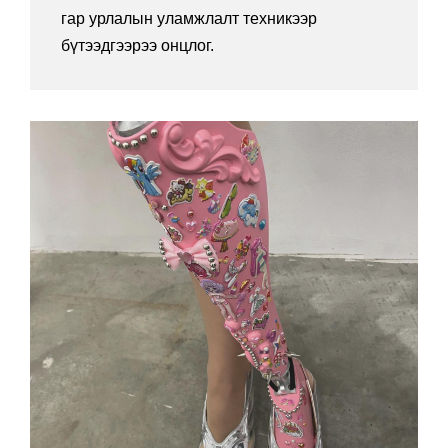
гар урлалын уламжлалт техникээр
бүтээдгээрээ онцлог.