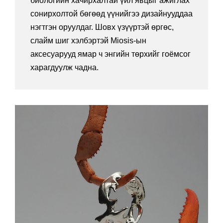
биологийн хачирхалтай үйл явцыг ажиглах
сонирхолтой бөгөөд үүнийгээ дизайнууддаа
нэгтгэн оруулдаг. Шовх үзүүртэй өргөс,
слайм шиг хэлбэртэй Miosis-ын
аксесуарууд ямар ч энгийн төрхийг гоёмсог
харагдуулж чадна.