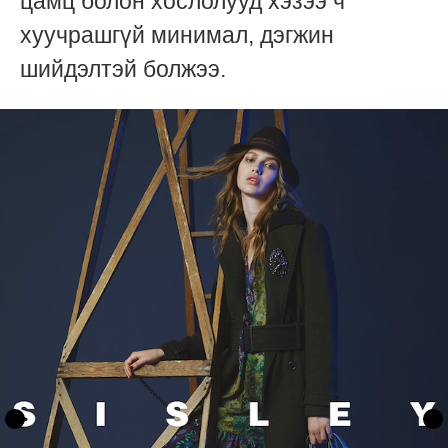
цамц болон хослолууд хэзээ ч
хуучрашгүй минимал, дэгжин
шийдэлтэй болжээ.