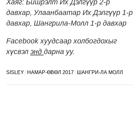
Хаяг: Бишрэлт Их Дэлгүүр 2-р
давхар, Улаанбаатар Их Дэлгүүр 1-р
давхар,
Шангрила-Молл
1-р давхар
Facebook хуудсаар холбогдохыг
хүсвэл
энд
дарна уу.
SISLEY
НАМАР-ӨВӨЛ 2017
ШАНГРИ-ЛА МОЛЛ