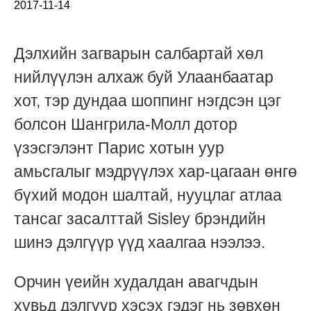
2017-11-14
Дэлхийн загварын салбартай хөл
нийлүүлэн алхаж буй Улаанбаатар
хот, тэр дундаа шоппинг нэгдсэн цэг
болсон Шангрила-Молл дотор
үзэсгэлэнт Парис хотын уур
амьсгалыг мэдрүүлэх хар-цагаан өнгө
бүхий модон шалтай, нууцлаг атлаа
тансаг засалттай Sisley брэндийн
шинэ дэлгүүр үүд хаалгаа нээлээ.
Орчин үеийн худалдан авагчдын
хувьд дэлгүүр хэсэх гэдэг нь зөвхөн