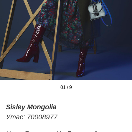
01
/
/
/
/
/
/
/
/
/
9
Sisley Mongolia
Утас: 70008977