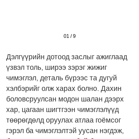
01
/
/
/
/
/
/
/
/
/
9
Дэлгүүрийн дотоод заслыг ажиглаад
үзвэл толь, ширээ зэрэг жижиг
чимэглэл, деталь бүрээс та дугуй
хэлбэрийг олж харах болно. Дахин
боловсруулсан модон шалан дээрх
хар, цагаан шигтгээн чимэглэлүүд
төөрөгдөлд оруулах атлаа гоёмсог
гэрэл ба чимэглэлтэй уусан нэгдэж,