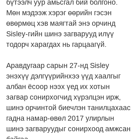
бүтээлч уур амьсгал бий болгоно.
Мөн мэдээж хэрэг өөрийн гэсэн
өвөрмөц хэв маягтай энэ орчинд
Sisley-гийн шинэ загварууд илүү
тодорч харагдах нь гарцаагүй.
Аравдугаар сарын 27-нд Sisley
энэхүү дэлгүүрийнхээ үүд хаалгыг
албан ёсоор нээх үед их хотын
загвар сонирхогчид хүрэлцэн ирж,
шинэ орчинтой биечлэн танилцахаас
гадна намар-өвөл 2017 улирлын
шинэ загваруудыг сонирхоод амжсан