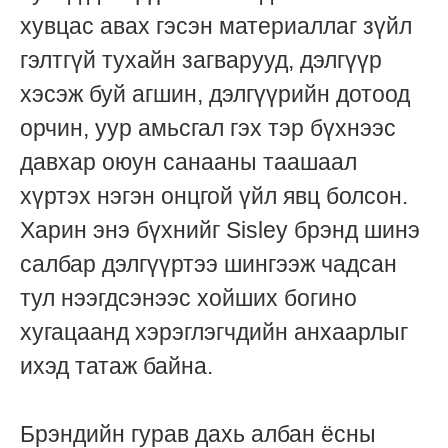
хувцас авах гэсэн материаллаг зүйл
гэлтгүй тухайн загварууд, дэлгүүр
хэсэж буй агшин, дэлгүүрийн дотоод
орчин, уур амьсгал гэх тэр бүхнээс
давхар оюун санааны таашаал
хүртэх нэгэн онцгой үйл явц болсон.
Харин энэ бүхнийг Sisley брэнд шинэ
салбар дэлгүүртээ шингээж чадсан
тул нээгдсэнээс хойших богино
хугацаанд хэрэглэгчдийн анхаарлыг
ихэд татаж байна.
Брэндийн гурав дахь албан ёсны