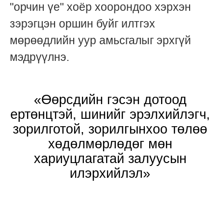
"орчин үе" хоёр хоорондоо хэрхэн
зэрэгцэн оршин буйг илтгэх
мөрөөдлийн уур амьсгалыг эрхгүй
мэдрүүлнэ.
«Өөрсдийн гэсэн дотоод
ертөнцтэй, шинийг эрэлхийлэгч,
зорилготой, зорилгынхоо төлөө
хөдөлмөрлөдөг мөн
хариуцлагатай залуусын
илэрхийлэл»