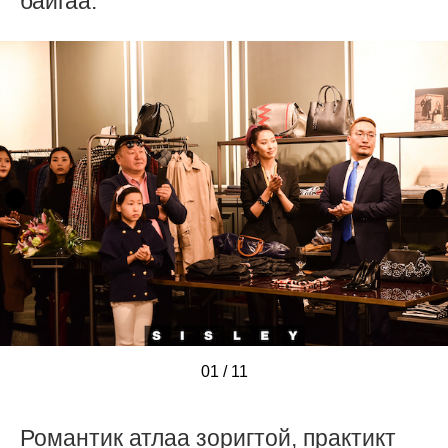
байгаа.
01
/
/
/
/
/
/
/
/
/
/
/
11
Романтик атлаа зоригтой, практикт