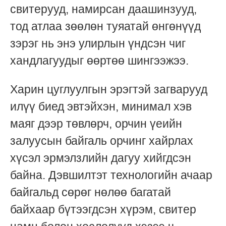
свитерууд, намирсан даашинзууд,
тод атлаа зөөлөн туяатай өнгөнүүд
зэрэг нь энэ улирлын үндсэн чиг
хандлагуудыг өөртөө шингээжээ.
Харин цуглуулгын эрэгтэй загварууд
илүү биед эвтэйхэн, минимал хэв
маяг дээр төвлөрч, орчин үеийн
залуусын байгаль орчинг хайрлах
хүсэл эрмэлзлийн дагуу хийгдсэн
байна. Дэвшилтэт технологийн ачаар
байгальд сөрөг нөлөө багатай
байхаар бүтээгдсэн хүрэм, свитер