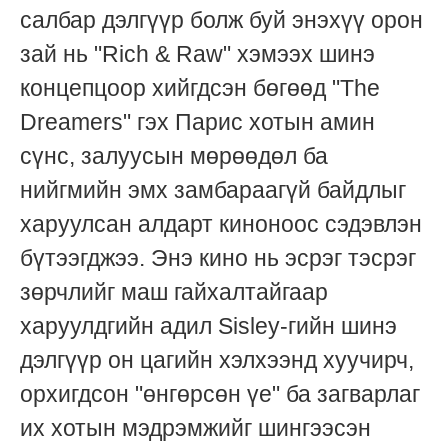
салбар дэлгүүр болж буй энэхүү орон
зай нь "Rich & Raw" хэмээх шинэ
концепцоор хийгдсэн бөгөөд "The
Dreamers" гэх Парис хотын амин
сүнс, залуусын мөрөөдөл ба
нийгмийн эмх замбараагүй байдлыг
харуулсан алдарт киноноос сэдэвлэн
бүтээгджээ. Энэ кино нь эсрэг тэсрэг
зөрчлийг маш гайхалтайгаар
харуулдгийн адил Sisley-гийн шинэ
дэлгүүр он цагийн хэлхээнд хуучирч,
орхигдсон "өнгөрсөн үе" ба загварлаг
их хотын мэдрэмжийг шингээсэн