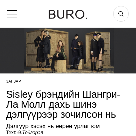
ЗАГВАР
Sisley брэндийн Шангри-
Ла Молл дахь шинэ
дэлгүүрээр зочилсон нь
Дэлгүүр хэсэх нь өөрөө урлаг юм
Text:
Ө.Тодгэрэл