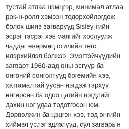
тустай атлаа цэмцгэр, минимал атлаа
рок-н-ролл хэмээн тодорхойлогдож
болох шинэ загварууд Sisley-гийн
эсрэг тэсрэг хэв маягийг хослуулж
чаддаг өвөрмөц стилийн төгс
илэрхийлэл болжээ. Эмэгтэйчүүдийн
загварт 1960-аад оны эсгүүр ба
өнгөний сонголтууд богемийн хээ,
хатгамалтай уусан нэгдэж тэрхүү
өнгөрсөн ба одоо цагийн нэгдлийг
дахин нэг удаа тодотгосон юм.
Дөрвөлжин ба цэцгэн хээ, тод өнгийн
хиймэл үслэг эдлэлүүд, сул загварын