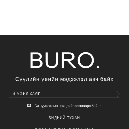
Сүүлийн үеийн мэдээлэл авч байх
Би нууцлалын нөхцлийг зөвшөөрч байна
БИДНИЙ ТУХАЙ