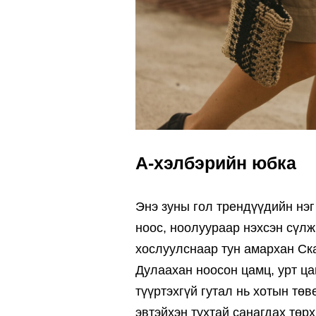
А-хэлбэрийн юбка
Энэ зуны гол трендүүдийн нэг
ноос, ноолуураар нэхсэн сүл
хослуулснаар тун амархан С
Дулаахан ноосон цамц, урт ца
түүртэхгүй гутал нь хотын төв
эвтэйхэн тухтай санагдах төр