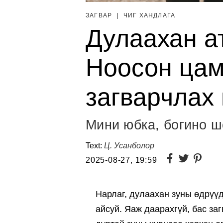
ЗАГВАР
|
ЧИГ ХАНДЛАГА
Дулаахан ат
Ноосон цам
загварчлах
Мини юбка, богино шо
Text:
Ц. Усанболор
2025-08-27, 19:59
Нарлаг, дулаахан зуны өдрүүд
айсуй. Яаж даарахгүй, бас за