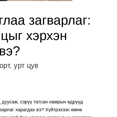
лаа загварлаг:
цыг хэрхэн
 вэ?
рт, урт цув
 дуусаж, сэрүү татсан намрын өдрүүд
гварлаг харагдах вэ? Хүйтрэхээс өмнө