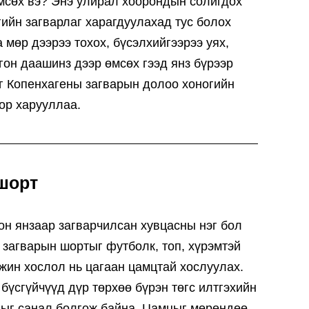
өмсөх вэ? Энэ улирал хоорондын солигдох
ийн загварлаг харагдуулахад тус болох
 мөр дээрээ тохох, бүсэлхийгээрээ уях,
ргон даашинз дээр өмсөх гээд янз бүрээр
г Копенхагены загварын долоо хоногийн
ор харууллаа.
шорт
он янзаар загварчилсан хувцасны нэг бол
 загварын шортыг футболк, топ, хүрэмтэй
жин хослол нь цагаан цамцтай хослуулах.
бүсгүйчүүд дүр төрхөө бүрэн төгс илтгэхийн
ргыг санал болгож байна. Цамцыг мөрөндөө