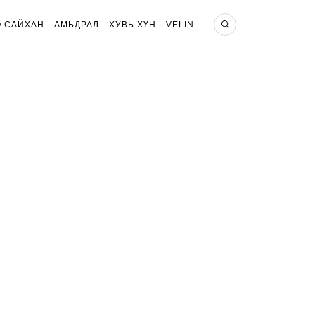
О САЙХАН
АМЬДРАЛ
ХУВЬ ХҮН
VELIN