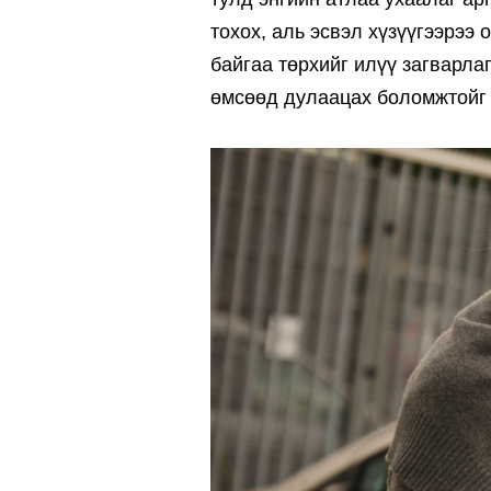
тохох, аль эсвэл хүзүүгээрээ
байгаа төрхийг илүү загварла
өмсөөд дулаацах боломжтойг 