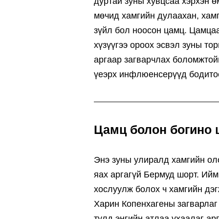
дуртай зуны хувцсаа хэрхэн 
мөчид хамгийн дулаахан, хамг
зүйл бол ноосон цамц. Цамцаа
хүзүүгээ ороох эсвэл зуны то
аргаар загварчлах боломжтой
үеэрх инфлюенсерүүд бодито
Цамц болон богино 
Энэ зуны улиралд хамгийн ол
яах аргагүй Бермуд шорт. Ийм
хослуулж болох ч хамгийн дэг
Харин Копенхагены загварлаг 
тулд энгийн атлаа ухаалаг а