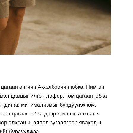
 цагаан өнгийн А-хэлбэрийн юбка. Нимгэн
жмэл цамцыг илгэн лофер, том цагаан юбка
кандинав минимализмыг бүрдүүлэх юм.
гаан цагаан юбка дээр хэчнээн алхсан ч
өөр алхсан ч, аялал зугаалгаар явахад ч
хийг бүрдүүлжээ.