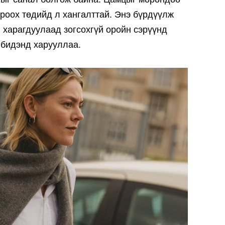
 ороох төдийд л хангалттай. Энэ бүрдүүлж
г харагдуулаад зогсохгүй оройн сэрүүнд
бидэнд харууллаа.