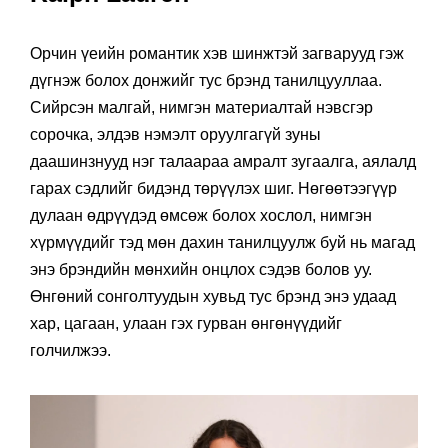
Орчин үеийн романтик хэв шинжтэй загварууд гэж
дүгнэж болох донжийг тус брэнд танилцууллаа.
Сийрсэн малгай, нимгэн материалтай нэвсгэр
сорочка, элдэв нэмэлт оруулгагүй зуны
даашинзнууд нэг талаараа амралт зугаалга, аялалд
гарах сэдлийг бидэнд төрүүлэх шиг. Нөгөөтээгүүр
дулаан өдрүүдэд өмсөж болох хослол, нимгэн
хүрмүүдийг тэд мөн дахин танилцуулж буй нь магад
энэ брэндийн мөнхийн онцлох сэдэв болов уу.
Өнгөний сонголтуудын хувьд тус брэнд энэ удаад
хар, цагаан, улаан гэх гурван өнгөнүүдийг
голчилжээ.