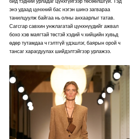
бид тэдний урладаг цүнхгүйгээр төсөөлшгүй. Тэд
энэ удаад цүнхний бас нэгэн шинэ загвараа
танилцуулж байгаа нь олны анхаарлыг татав.
Сагсгар савхин унжлагатай цүнхнүүдийг ажвал
бохо хэв маягтай төстэй хэдий ч хийцийн хувьд
өдөр тутамдаа ч гэлтгүй үдэшлэг, баярын орой ч
тансаг харагдуулах шийдэлтэйгээр урлажээ.