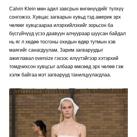
Calvin Klein мөн адил завсрын өнгөнүүдийг түлхүү
сонгожээ. Хувцас загварын хувьд тэд америк эрх
чөлөөг хувцсаараа илэрхийлэхийг зорьсон ба
бүсгүйчүүд үсээ даавуун алчуураар шуусан байдал
нь яг л хөдөө тосгоны охидын өдөр тутмын хэв
маягийг санагдуулам. Зарим загваруудыг
ажиглавал oversize гэхээс илүүтэйгээр хэтэрхий
томдчихсон хувцсыг албаар өмсөөд эрх чөлөө гэж
хэлж байгаа мэт загварууд танилцуулагдлаа.