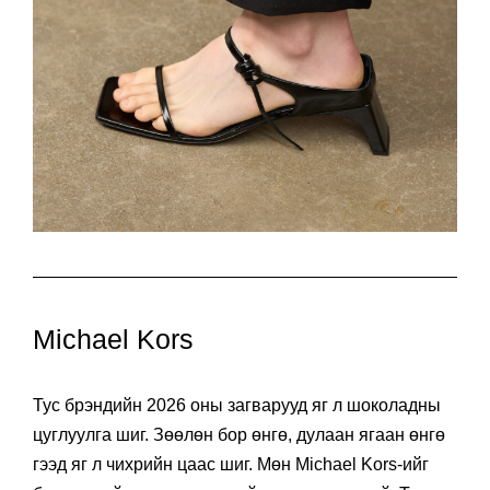
Michael Kors
Тус брэндийн 2026 оны загварууд яг л шоколадны
цуглуулга шиг. Зөөлөн бор өнгө, дулаан ягаан өнгө
гээд яг л чихрийн цаас шиг. Мөн Michael Kors-ийг