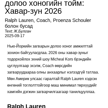
долоо хоногийн тойм:
Хавар-зун 2026
Ralph Lauren, Coach, Proenza Schouler
болон бусад
Text:
Ж.Булган
2025-09-17
Нью-Йоркийн загварын долоо хоног амжилттай
зохион байгуулагдлаа. 2026 оны хавар-зуныг
тодорхойлох эхний шоу Micheal Kors брэндийн
цуглуулгаар эхэлж, Coach өөрсдийн
загваруудаараа олны анхаарлыг нэлээдгүй татлаа.
Мөн Америк улсаас гаралтай Ralph Lauren хэдхэн
өнгөний тоглолттойгоор маш минимал төрхүүдийг
хамгийн дэгжин загварчилгаагаар танилцууллаа.
Ralph Lauren