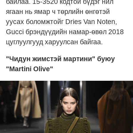
байлаа. 15-3520 кодтой бүдэг нил
ягаан нь ямар ч төрлийн өнгөтэй
уусах боломжтойг Dries Van Noten,
Gucci брэндүүдийн намар-өвөл 2018
цуглуулгууд харуулсан байгаа.
"Чидун жимстэй мартини" буюу
"Martini Olive"