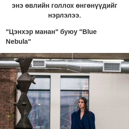
энэ өвлийн голлох өнгөнүүдийг
нэрлэлээ.
"Цэнхэр манан" буюу "Blue
Nebula"