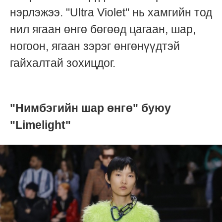
нэрлэжээ. "Ultra Violet" нь хамгийн тод
нил ягаан өнгө бөгөөд цагаан, шар,
ногоон, ягаан зэрэг өнгөнүүдтэй
гайхалтай зохицдог.
"Нимбэгийн шар өнгө" буюу
"Limelight"