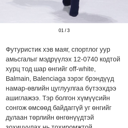
01
/
/
/
3
Футуристик хэв маяг, спортлог уур
амьсгалыг мэдрүүлэх 12-0740 кодтой
хурц тод шар өнгийг off-white,
Balmain, Balenciaga зэрэг брэндүүд
намар-өвлийн цуглуулгаа бүтээхдээ
ашиглажээ. Тэр болгон хүмүүсийн
сонгож өмсөөд байдаггүй уг өнгийг
дулаан төрлийн өнгөнүүдтэй
зохицуулах нь тохиромжтой.