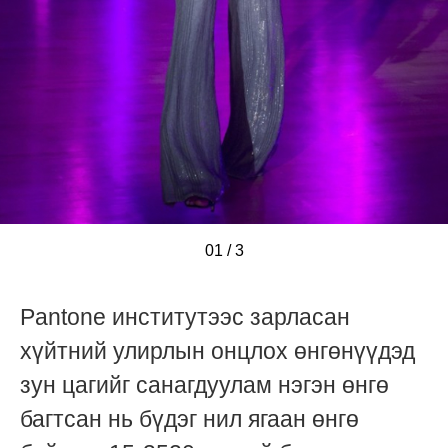
01
/
/
/
3
Pantone институтээс зарласан
хүйтний улирлын онцлох өнгөнүүдэд
зун цагийг санагдуулам нэгэн өнгө
багтсан нь бүдэг нил ягаан өнгө