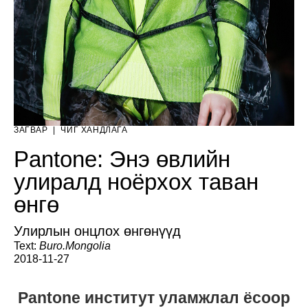
ЗАГВАР
|
ЧИГ ХАНДЛАГА
Pantone: Энэ өвлийн
улиралд ноёрхох таван
өнгө
Улирлын онцлох өнгөнүүд
Text:
Buro.Mongolia
2018-11-27
Pantone институт уламжлал ёсоор