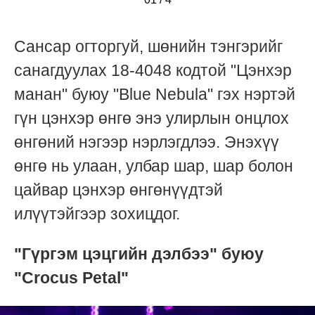
Сансар огторгуй, шөнийн тэнгэрийг
санагдуулах 18-4048 кодтой "Цэнхэр
манан" буюу "Blue Nebula" гэх нэртэй
гүн цэнхэр өнгө энэ улирлын онцлох
өнгөний нэгээр нэрлэгдлээ. Энэхүү
өнгө нь улаан, улбар шар, шар болон
цайвар цэнхэр өнгөнүүдтэй
илүүтэйгээр зохицдог.
"Гүргэм цэцгийн дэлбээ" буюу
"Crocus Petal"