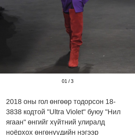
01
/
/
/
3
2018 оны гол өнгөөр тодорсон 18-
3838 кодтой "Ultra Violet" буюу "Нил
ягаан" өнгийг хүйтний улиралд
ноёрхох өнгөнүүдийн нэгээр