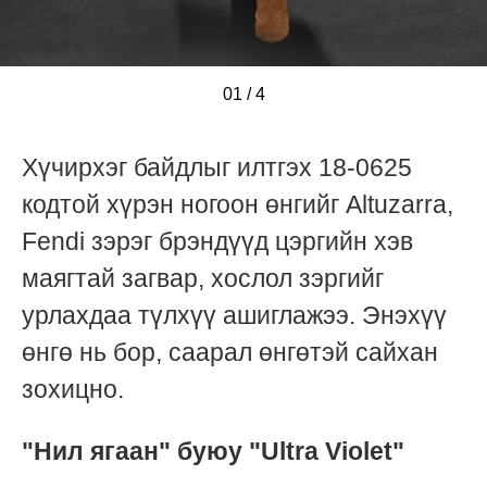
01
/
/
/
/
4
Хүчирхэг байдлыг илтгэх 18-0625
кодтой хүрэн ногоон өнгийг Altuzarra,
Fendi зэрэг брэндүүд цэргийн хэв
маягтай загвар, хослол зэргийг
урлахдаа түлхүү ашиглажээ. Энэхүү
өнгө нь бор, саарал өнгөтэй сайхан
зохицно.
"Нил ягаан" буюу "Ultra Violet"